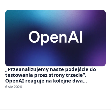
„Przeanalizujemy nasze podejście do
testowania przez strony trzecie”.
OpenAI reaguje na kolejne dwa
incydenty z udziałem autorskich modeli
6 sie 2026