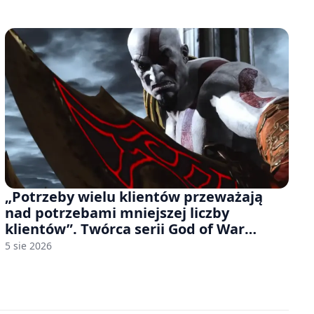
„Potrzeby wielu klientów przeważają
nad potrzebami mniejszej liczby
klientów”. Twórca serii God of War
sugeruje, że rozumie, dlaczego Sony
5 sie 2026
rezygnuje z gier na płytach