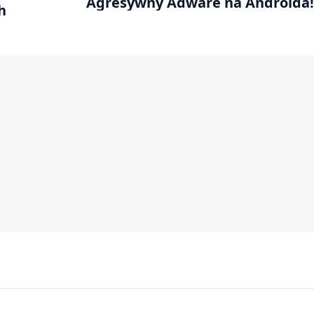
Agresywny Adware na Androida!
h