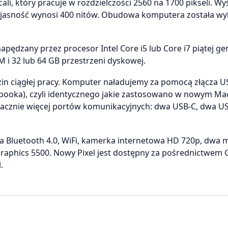
li, który pracuje w rozdzielczości 2560 na 1700 pikseli. Wy
ego jasność wynosi 400 nitów. Obudowa komputera została w
apędzany przez procesor Intel Core i5 lub Core i7 piątej gen
 i 32 lub 64 GB przestrzeni dyskowej.
zin ciągłej pracy. Komputer naładujemy za pomocą złącza U
booka), czyli identycznego jakie zastosowano w nowym M
nacznie więcej portów komunikacyjnych: dwa USB-C, dwa US
 Bluetooth 4.0, WiFi, kamerka internetowa HD 720p, dwa m
 Graphics 5500. Nowy Pixel jest dostępny za pośrednictwem
.