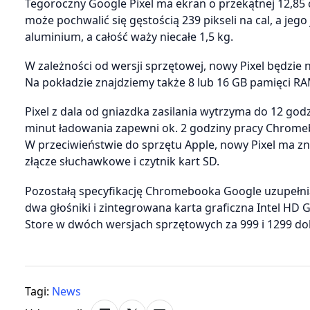
Tegoroczny Google Pixel ma ekran o przekątnej 12,85 ca
może pochwalić się gęstością 239 pikseli na cal, a j
aluminium, a całość waży niecałe 1,5 kg.
W zależności od wersji sprzętowej, nowy Pixel będzie n
Na pokładzie znajdziemy także 8 lub 16 GB pamięci RAM
Pixel z dala od gniazdka zasilania wytrzyma do 12 god
minut ładowania zapewni ok. 2 godziny pracy Chrome
W przeciwieństwie do sprzętu Apple, nowy Pixel ma z
złącze słuchawkowe i czytnik kart SD.
Pozostałą specyfikację Chromebooka Google uzupełnia
dwa głośniki i zintegrowana karta graficzna Intel HD
Store w dwóch wersjach sprzętowych za 999 i 1299 dol
Tagi:
News