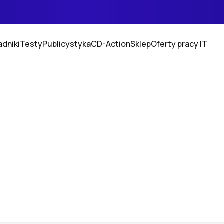
adniki
Testy
Publicystyka
CD-Action
Sklep
Oferty pracy IT