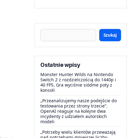
Szukaj
Ostatnie wpisy
Monster Hunter Wilds na Nintendo
Switch 2 z rozdzielczością do 1440p i
40 FPS. Gra wyciśnie siódme poty z
konsoli
„Przeanalizujemy nasze podejście do
testowania przez strony trzecie”.
OpenAI reaguje na kolejne dwa
incydenty z udziałem autorskich
modeli
„Potrzeby wielu klientów przeważają
nad potrzebami mniejszej liczby