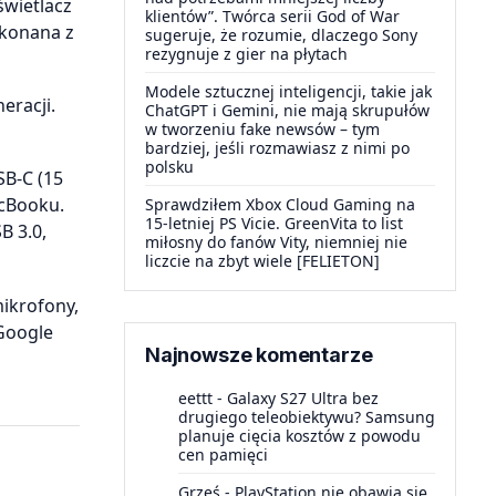
świetlacz
klientów”. Twórca serii God of War
ykonana z
sugeruje, że rozumie, dlaczego Sony
rezygnuje z gier na płytach
Modele sztucznej inteligencji, takie jak
eracji.
ChatGPT i Gemini, nie mają skrupułów
w tworzeniu fake newsów – tym
bardziej, jeśli rozmawiasz z nimi po
polsku
SB-C (15
acBooku.
Sprawdziłem Xbox Cloud Gaming na
15-letniej PS Vicie. GreenVita to list
B 3.0,
miłosny do fanów Vity, niemniej nie
liczcie na zbyt wiele [FELIETON]
ikrofony,
 Google
Najnowsze komentarze
eettt
-
Galaxy S27 Ultra bez
drugiego teleobiektywu? Samsung
planuje cięcia kosztów z powodu
cen pamięci
Grześ
-
PlayStation nie obawia się