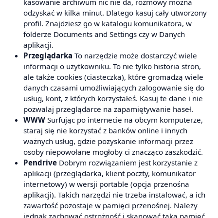
kasowanie archiwum nic nie da, rozmowy można
odzyskać w kilka minut. Dlatego kasuj cały utworzony
profil. Znajdziesz go w katalogu komunikatora, w
folderze Documents and Settings czy w Danych
aplikacji.
Przeglądarka
To narzędzie może dostarczyć wiele
informacji o użytkowniku. To nie tylko historia stron,
ale także cookies (ciasteczka), które gromadzą wiele
danych czasami umożliwiających zalogowanie się do
usług, kont, z których korzystałeś. Kasuj te dane i nie
pozwalaj przeglądarce na zapamiętywanie haseł.
WWW
Surfując po internecie na obcym komputerze,
staraj się nie korzystać z banków online i innych
ważnych usług, gdzie pozyskanie informacji przez
osoby niepowołane mogłoby ci znacząco zaszkodzić.
Pendrive
Dobrym rozwiązaniem jest korzystanie z
aplikacji (przeglądarka, klient poczty, komunikator
internetowy) w wersji portable (opcja przenośna
aplikacji). Takich narzędzi nie trzeba instalować, a ich
zawartość pozostaje w pamięci przenośnej. Należy
jednak zachować ostrożność i skanować taką pamięć