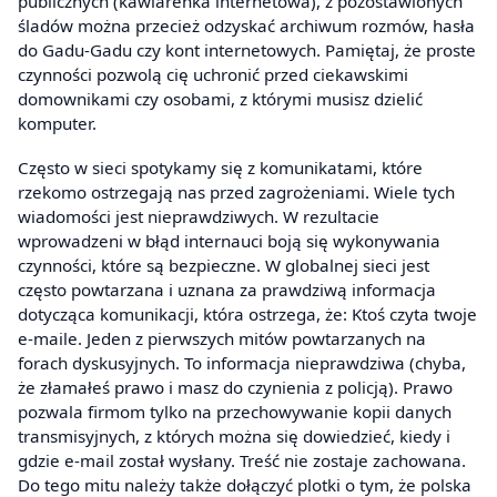
publicznych (kawiarenka internetowa), z pozostawionych
śladów można przecież odzyskać archiwum rozmów, hasła
do Gadu-Gadu czy kont internetowych. Pamiętaj, że proste
czynności pozwolą cię uchronić przed ciekawskimi
domownikami czy osobami, z którymi musisz dzielić
komputer.
Często w sieci spotykamy się z komunikatami, które
rzekomo ostrzegają nas przed zagrożeniami. Wiele tych
wiadomości jest nieprawdziwych. W rezultacie
wprowadzeni w błąd internauci boją się wykonywania
czynności, które są bezpieczne. W globalnej sieci jest
często powtarzana i uznana za prawdziwą informacja
dotycząca komunikacji, która ostrzega, że: Ktoś czyta twoje
e-maile. Jeden z pierwszych mitów powtarzanych na
forach dyskusyjnych. To informacja nieprawdziwa (chyba,
że złamałeś prawo i masz do czynienia z policją). Prawo
pozwala firmom tylko na przechowywanie kopii danych
transmisyjnych, z których można się dowiedzieć, kiedy i
gdzie e-mail został wysłany. Treść nie zostaje zachowana.
Do tego mitu należy także dołączyć plotki o tym, że polska