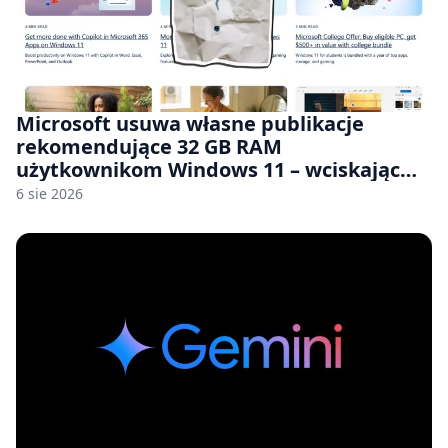
Microsoft usuwa własne publikacje
rekomendujące 32 GB RAM
użytkownikom Windows 11 – wciskając
nam przy tym komputery z 8 GB RAM po
6 sie 2026
zawyżonych cenach