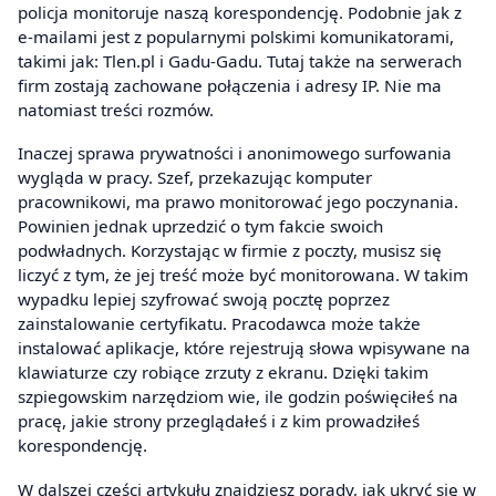
policja monitoruje naszą korespondencję. Podobnie jak z
e-mailami jest z popularnymi polskimi komunikatorami,
takimi jak: Tlen.pl i Gadu-Gadu. Tutaj także na serwerach
firm zostają zachowane połączenia i adresy IP. Nie ma
natomiast treści rozmów.
Inaczej sprawa prywatności i anonimowego surfowania
wygląda w pracy. Szef, przekazując komputer
pracownikowi, ma prawo monitorować jego poczynania.
Powinien jednak uprzedzić o tym fakcie swoich
podwładnych. Korzystając w firmie z poczty, musisz się
liczyć z tym, że jej treść może być monitorowana. W takim
wypadku lepiej szyfrować swoją pocztę poprzez
zainstalowanie certyfikatu. Pracodawca może także
instalować aplikacje, które rejestrują słowa wpisywane na
klawiaturze czy robiące zrzuty z ekranu. Dzięki takim
szpiegowskim narzędziom wie, ile godzin poświęciłeś na
pracę, jakie strony przeglądałeś i z kim prowadziłeś
korespondencję.
W dalszej części artykułu znajdziesz porady, jak ukryć się w