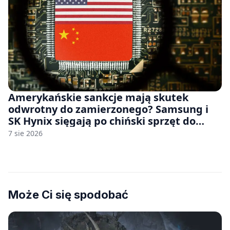
Amerykańskie sankcje mają skutek
odwrotny do zamierzonego? Samsung i
SK Hynix sięgają po chiński sprzęt do
fabryk chipów
7 sie 2026
Może Ci się spodobać