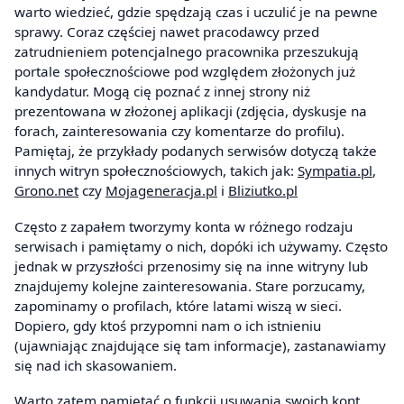
warto wiedzieć, gdzie spędzają czas i uczulić je na pewne
sprawy. Coraz częściej nawet pracodawcy przed
zatrudnieniem potencjalnego pracownika przeszukują
portale społecznościowe pod względem złożonych już
kandydatur. Mogą cię poznać z innej strony niż
prezentowana w złożonej aplikacji (zdjęcia, dyskusje na
forach, zainteresowania czy komentarze do profilu).
Pamiętaj, że przykłady podanych serwisów dotyczą także
innych witryn społecznościowych, takich jak:
Sympatia.pl
,
Grono.net
czy
Mojageneracja.pl
i
Bliziutko.pl
Często z zapałem tworzymy konta w różnego rodzaju
serwisach i pamiętamy o nich, dopóki ich używamy. Często
jednak w przyszłości przenosimy się na inne witryny lub
znajdujemy kolejne zainteresowania. Stare porzucamy,
zapominamy o profilach, które latami wiszą w sieci.
Dopiero, gdy ktoś przypomni nam o ich istnieniu
(ujawniając znajdujące się tam informacje), zastanawiamy
się nad ich skasowaniem.
Warto zatem pamiętać o funkcji usuwania swoich kont.