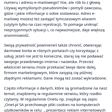
numeru i adresu e-mailowego? Nie, ale rób to z głową.
Używaj wymyślonych pseudonimów i pomyśl zawczasu,
gdzie i jakie informacje o sobie zostawiasz. Adres e-
mailowy możesz też zastąpić tymczasowym aliasem
(użytym tylko na czas rejestracji). To pomaga uniknąć
nieprzyjemnych sytuacji i, co najważniejsze, daje większą
anonimowość.
Swoją prywatność powinieneś także chronić, otwierając
darmowe konta w różnych portalach czy korzystając z
usług. Jeżeli nie jest to konieczne, staraj się nie podawać
swojego prawdziwego imienia i nazwiska. Przecież
właściciel serwisu może przekazać twoje dane dalej,
firmom marketingowym, które zasypią cię później
zbędnymi reklamami. Dane mogą też zostać wykradzione.
Często informacje o danych, które są gromadzone na nasz
temat, znajdziemy w regulaminie serwisu, który rzadko
czytamy. W regulaminie Onetu np. znajduje się zapis:
„Onet.pl SA przechowuje pliki cookies na komputerach
użytkowników w celu: …prezentacji reklam internetowych