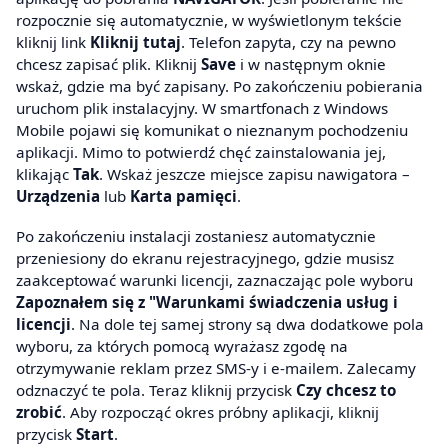
rozpocznie się automatycznie, w wyświetlonym tekście
kliknij link
Kliknij tutaj
. Telefon zapyta, czy na pewno
chcesz zapisać plik. Kliknij
Save
i w następnym oknie
wskaż, gdzie ma być zapisany. Po zakończeniu pobierania
uruchom plik instalacyjny. W smartfonach z Windows
Mobile pojawi się komunikat o nieznanym pochodzeniu
aplikacji. Mimo to potwierdź chęć zainstalowania jej,
klikając
Tak
. Wskaż jeszcze miejsce zapisu nawigatora –
Urządzenia
lub
Karta pamięci
.
Po zakończeniu instalacji zostaniesz automatycznie
przeniesiony do ekranu rejestracyjnego, gdzie musisz
zaakceptować warunki licencji, zaznaczając pole wyboru
Zapoznałem się z "Warunkami świadczenia usług i
licencji
. Na dole tej samej strony są dwa dodatkowe pola
wyboru, za których pomocą wyrażasz zgodę na
otrzymywanie reklam przez SMS-y i e-mailem. Zalecamy
odznaczyć te pola. Teraz kliknij przycisk
Czy chcesz to
zrobić
. Aby rozpocząć okres próbny aplikacji, kliknij
przycisk
Start
.