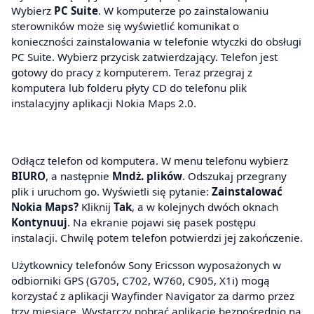
Wybierz
PC Suite
. W komputerze po zainstalowaniu
sterowników może się wyświetlić komunikat o
konieczności zainstalowania w telefonie wtyczki do obsługi
PC Suite. Wybierz przycisk zatwierdzający. Telefon jest
gotowy do pracy z komputerem. Teraz przegraj z
komputera lub folderu płyty CD do telefonu plik
instalacyjny aplikacji Nokia Maps 2.0.
Odłącz telefon od komputera. W menu telefonu wybierz
BIURO
, a następnie
Mndż. plików
. Odszukaj przegrany
plik i uruchom go. Wyświetli się pytanie:
Zainstalować
Nokia Maps?
Kliknij
Tak
, a w kolejnych dwóch oknach
Kontynuuj
. Na ekranie pojawi się pasek postępu
instalacji. Chwilę potem telefon potwierdzi jej zakończenie.
Użytkownicy telefonów Sony Ericsson wyposażonych w
odbiorniki GPS (G705, C702, W760, C905, X1i) mogą
korzystać z aplikacji Wayfinder Navigator za darmo przez
trzy miesiące. Wystarczy pobrać aplikację bezpośrednio na