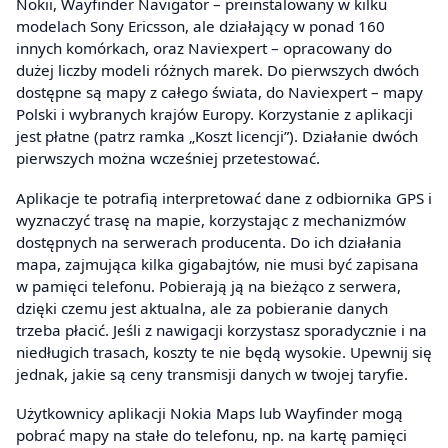
Nokii, Wayfinder Navigator – preinstalowany w kilku
modelach Sony Ericsson, ale działający w ponad 160
innych komórkach, oraz Naviexpert – opracowany do
dużej liczby modeli różnych marek. Do pierwszych dwóch
dostępne są mapy z całego świata, do Naviexpert – mapy
Polski i wybranych krajów Europy. Korzystanie z aplikacji
jest płatne (patrz ramka „Koszt licencji”). Działanie dwóch
pierwszych można wcześniej przetestować.
Aplikacje te potrafią interpretować dane z odbiornika GPS i
wyznaczyć trasę na mapie, korzystając z mechanizmów
dostępnych na serwerach producenta. Do ich działania
mapa, zajmująca kilka gigabajtów, nie musi być zapisana
w pamięci telefonu. Pobierają ją na bieżąco z serwera,
dzięki czemu jest aktualna, ale za pobieranie danych
trzeba płacić. Jeśli z nawigacji korzystasz sporadycznie i na
niedługich trasach, koszty te nie będą wysokie. Upewnij się
jednak, jakie są ceny transmisji danych w twojej taryfie.
Użytkownicy aplikacji Nokia Maps lub Wayfinder mogą
pobrać mapy na stałe do telefonu, np. na kartę pamięci