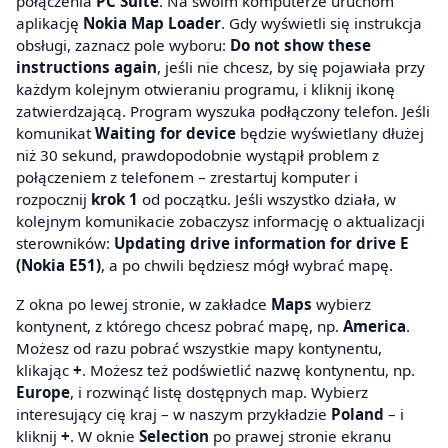
połączenia
PC Suite
. Na swoim komputerze uruchom
aplikację
Nokia Map Loader
. Gdy wyświetli się instrukcja
obsługi, zaznacz pole wyboru:
Do not show these
instructions again
, jeśli nie chcesz, by się pojawiała przy
każdym kolejnym otwieraniu programu, i kliknij ikonę
zatwierdzającą. Program wyszuka podłączony telefon. Jeśli
komunikat
Waiting for device
będzie wyświetlany dłużej
niż 30 sekund, prawdopodobnie wystąpił problem z
połączeniem z telefonem – zrestartuj komputer i
rozpocznij
krok 1
od początku. Jeśli wszystko działa, w
kolejnym komunikacie zobaczysz informację o aktualizacji
sterowników:
Updating drive information for drive E
(Nokia E51)
, a po chwili będziesz mógł wybrać mapę.
Z okna po lewej stronie, w zakładce
Maps
wybierz
kontynent, z którego chcesz pobrać mapę, np.
America
.
Możesz od razu pobrać wszystkie mapy kontynentu,
klikając
+
. Możesz też podświetlić nazwę kontynentu, np.
Europe
, i rozwinąć listę dostępnych map. Wybierz
interesujący cię kraj – w naszym przykładzie
Poland
– i
kliknij
+
. W oknie
Selection
po prawej stronie ekranu