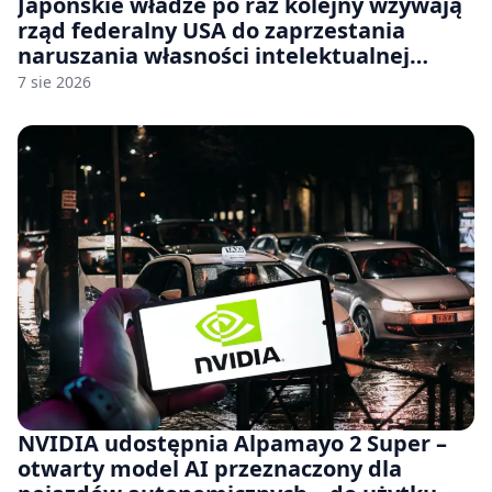
Japońskie władze po raz kolejny wzywają
rząd federalny USA do zaprzestania
naruszania własności intelektualnej
japońskich gier i anime
7 sie 2026
NVIDIA udostępnia Alpamayo 2 Super –
otwarty model AI przeznaczony dla