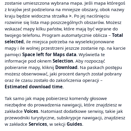
zostanie umieszczona wybrana mapa. Jeśli mapa któregoś
z krajów jest podzielona na mniejsze obszary, obok nazwy
kraju będzie widoczna strzałka
>
. Po jej naciśnięciu
rozwinie się lista map poszczególnych obszarów. Możesz
wskazać mapy kilku państw, które mają być wgrane do
twojego telefonu. Program automatycznie oblicza –
Total
selected
, ile miejsca potrzeba na wyselekcjonowane
mapy i ile wolnej przestrzeni jeszcze zostanie np. na karcie
pamięci
Space left for Maps data
. Wyświetla te
informacje pod oknem
Selection
. Aby rozpocząć
pobieranie mapy, kliknij
Download
. Na paskach postępu
możesz obserwować, jaki procent danych został pobrany
oraz ile czasu zostało do zakończenia operacji –
Estimated download time
.
Tak samo jak mapę pobierzesz komendy głosowe
niezbędne do prowadzenia nawigacji, które znajdziesz w
zakładce
Voices
. Natomiast dodatkowe serwisy, takie jak
przewodniki turystyczne, subskrypcje nawigacji, znajdziesz
w zakładce
Services
, w sekcji
Guides
.