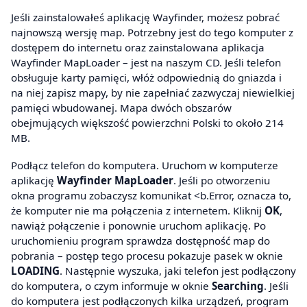
Jeśli zainstalowałeś aplikację Wayfinder, możesz pobrać
najnowszą wersję map. Potrzebny jest do tego komputer z
dostępem do internetu oraz zainstalowana aplikacja
Wayfinder MapLoader – jest na naszym CD. Jeśli telefon
obsługuje karty pamięci, włóż odpowiednią do gniazda i
na niej zapisz mapy, by nie zapełniać zazwyczaj niewielkiej
pamięci wbudowanej. Mapa dwóch obszarów
obejmujących większość powierzchni Polski to około 214
MB.
Podłącz telefon do komputera. Uruchom w komputerze
aplikację
Wayfinder MapLoader
. Jeśli po otworzeniu
okna programu zobaczysz komunikat <b.Error, oznacza to,
że komputer nie ma połączenia z internetem. Kliknij
OK
,
nawiąż połączenie i ponownie uruchom aplikację. Po
uruchomieniu program sprawdza dostępność map do
pobrania – postęp tego procesu pokazuje pasek w oknie
LOADING
. Następnie wyszuka, jaki telefon jest podłączony
do komputera, o czym informuje w oknie
Searching
. Jeśli
do komputera jest podłączonych kilka urządzeń, program