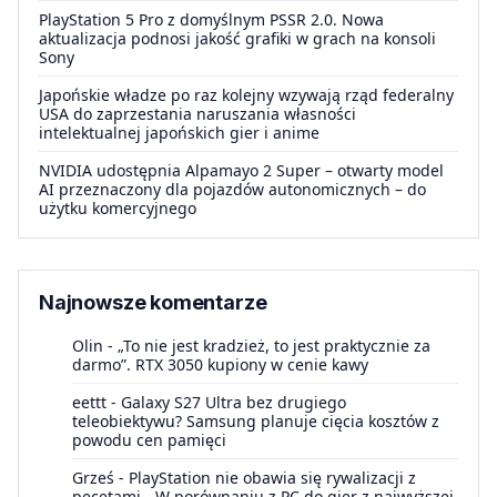
PlayStation 5 Pro z domyślnym PSSR 2.0. Nowa
aktualizacja podnosi jakość grafiki w grach na konsoli
Sony
Japońskie władze po raz kolejny wzywają rząd federalny
USA do zaprzestania naruszania własności
intelektualnej japońskich gier i anime
NVIDIA udostępnia Alpamayo 2 Super – otwarty model
AI przeznaczony dla pojazdów autonomicznych – do
użytku komercyjnego
Najnowsze komentarze
Olin
-
„To nie jest kradzież, to jest praktycznie za
darmo”. RTX 3050 kupiony w cenie kawy
eettt
-
Galaxy S27 Ultra bez drugiego
teleobiektywu? Samsung planuje cięcia kosztów z
powodu cen pamięci
Grześ
-
PlayStation nie obawia się rywalizacji z
pecetami. „W porównaniu z PC do gier z najwyższej