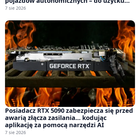
pojazdów autonomicznych – do użytku
komercyjnego
7 sie 2026
Posiadacz RTX 5090 zabezpiecza się przed
awarią złącza zasilania… kodując
aplikację za pomocą narzędzi AI
7 sie 2026