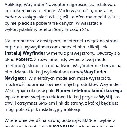
Aplikację Wayfinder Navigator najprościej zainstalować
bezpośrednio w telefonie. Warto wykonać tę operację,
będąc w zasięgu sieci Wi-Fi (jeśli telefon ma moduł Wi-Fi),
by nie płacić za pobieranie danych. W warsztacie
wykorzystaliśmy telefon Sony Ericsson X1i.
Na komputerze z dostępem do internetu wejdź na stronę
http://eu.mywayfinder.com/index.pl.php
. Kliknij link
Instaluj Wayfinder
w menu z prawej strony. Otworzy się
okno
Pobierz
. Z rozwijanej listy wybierz twój model
telefonu (jeśli nie ma go na liście, Wayfinder nie będzie na
nim działał) i kliknij wyświetloną nazwę
Wayfinder
Navigator
. W niektórych modelach może wystąpić tu
możliwość pobrania również innych produktów Wayfinder.
W kolejnym oknie w polu
Numer telefonu komórkowego
wpisz numer swojego telefonu i kliknij przycisk
Wyślij
. Po
chwili otrzymasz SMS-em link do strony, z której będziesz
mógł pobrać plik instalacyjny aplikacji.
W telefonie wejdź na stronę podaną w SMS-ie i wybierz
aplikację do pobrania
NAVIGATOR
. Jeśli pobieranie nie