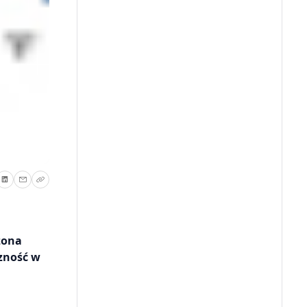
zona
zność w