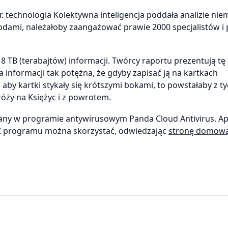
 technologia Kolektywna inteligencja poddała analizie niem
odami, należałoby zaangażować prawie 2000 specjalistów i 
8 TB (terabajtów) informacji. Twórcy raportu prezentują tę 
a informacji tak potężna, że gdyby zapisać ją na kartkach
, aby kartki stykały się krótszymi bokami, to powstałaby z t
róży na Księżyc i z powrotem.
ny w programie antywirusowym Panda Cloud Antivirus. Apl
. Z programu można skorzystać, odwiedzając
stronę domow