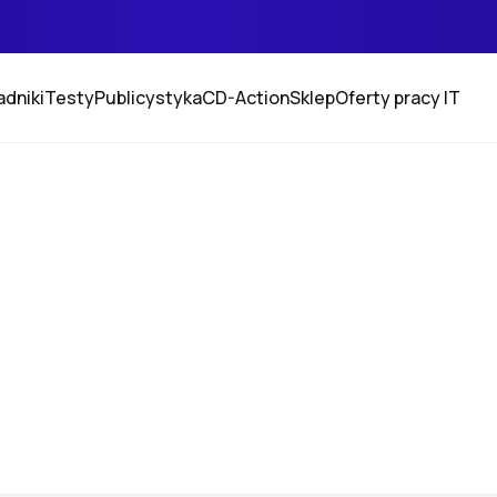
adniki
Testy
Publicystyka
CD-Action
Sklep
Oferty pracy IT