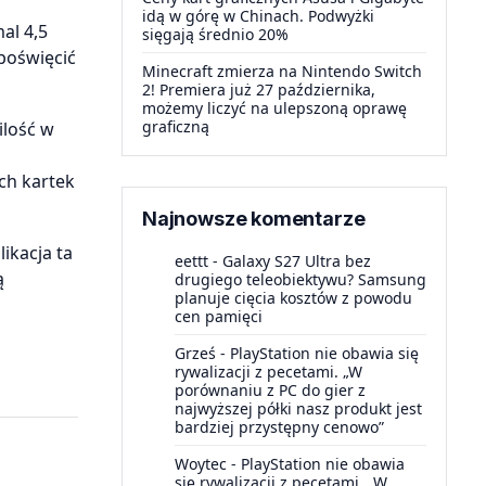
idą w górę w Chinach. Podwyżki
al 4,5
sięgają średnio 20%
poświęcić
Minecraft zmierza na Nintendo Switch
2! Premiera już 27 października,
możemy liczyć na ulepszoną oprawę
graficzną
ilość w
ych kartek
Najnowsze komentarze
ikacja ta
eettt
-
Galaxy S27 Ultra bez
ą
drugiego teleobiektywu? Samsung
planuje cięcia kosztów z powodu
cen pamięci
Grześ
-
PlayStation nie obawia się
rywalizacji z pecetami. „W
porównaniu z PC do gier z
najwyższej półki nasz produkt jest
bardziej przystępny cenowo”
Woytec
-
PlayStation nie obawia
się rywalizacji z pecetami. „W