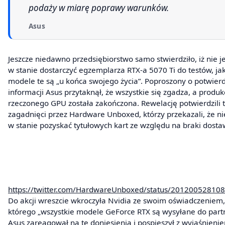
podaży w miarę poprawy warunków.
Asus
Jeszcze niedawno przedsiębiorstwo samo stwierdziło, iż nie je
w stanie dostarczyć egzemplarza RTX-a 5070 Ti do testów, ja
modele te są „u końca swojego życia”. Poproszony o potwierd
informacji Asus przytaknął, że wszystkie się zgadza, a produk
rzeczonego GPU została zakończona. Rewelację potwierdzili 
zagadnięci przez Hardware Unboxed, którzy przekazali, że ni
w stanie pozyskać tytułowych kart ze względu na braki dosta
https://twitter.com/HardwareUnboxed/status/20120052810
Do akcji wreszcie wkroczyła Nvidia ze swoim oświadczeniem
którego „wszystkie modele GeForce RTX są wysyłane do part
Asus zareagował na te doniesienia i pospieszył z wyjaśnienie