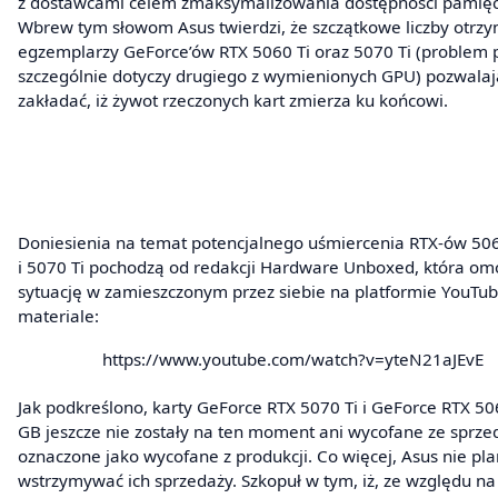
z dostawcami celem zmaksymalizowania dostępności pamięc
Wbrew tym słowom Asus twierdzi, że szczątkowe liczby otrz
egzemplarzy GeForce’ów RTX 5060 Ti oraz 5070 Ti (problem
szczególnie dotyczy drugiego z wymienionych GPU) pozwalaj
zakładać, iż żywot rzeczonych kart zmierza ku końcowi.
Doniesienia na temat potencjalnego uśmiercenia RTX-ów 506
i 5070 Ti pochodzą od redakcji Hardware Unboxed, która om
sytuację w zamieszczonym przez siebie na platformie YouTu
materiale:
https://www.youtube.com/watch?v=yteN21aJEvE
Jak podkreślono, karty GeForce RTX 5070 Ti i GeForce RTX 50
GB jeszcze nie zostały na ten moment ani wycofane ze sprzed
oznaczone jako wycofane z produkcji. Co więcej, Asus nie pl
wstrzymywać ich sprzedaży. Szkopuł w tym, iż, ze względu na