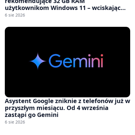
rekomendujące 32 GB RAM
użytkownikom Windows 11 – wciskając
nam przy tym komputery z 8 GB RAM po
6 sie 2026
zawyżonych cenach
Asystent Google zniknie z telefonów już w
przyszłym miesiącu. Od 4 września
zastąpi go Gemini
6 sie 2026