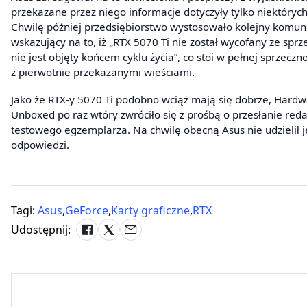
przekazane przez niego informacje dotyczyły tylko niektóryc
Chwilę później przedsiębiorstwo wystosowało kolejny komuni
wskazujący na to, iż „RTX 5070 Ti nie został wycofany ze sprz
nie jest objęty końcem cyklu życia”, co stoi w pełnej sprzeczno
z pierwotnie przekazanymi wieściami.
Jako że RTX-y 5070 Ti podobno wciąż mają się dobrze, Hard
Unboxed po raz wtóry zwróciło się z prośbą o przesłanie reda
testowego egzemplarza. Na chwilę obecną Asus nie udzielił j
odpowiedzi.
Tagi:
Asus
,
GeForce
,
Karty graficzne
,
RTX
Udostępnij: