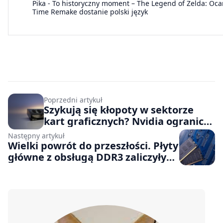
Pika
-
To historyczny moment – The Legend of Zelda: Ocar
Time Remake dostanie polski język
Poprzedni artykuł
Szykują się kłopoty w sektorze
kart graficznych? Nvidia ogranicza
dostawy GPU o 15-20%
Następny artykuł
Wielki powrót do przeszłości. Płyty
główne z obsługą DDR3 zaliczyły
ogromny wzrost sprzedaży