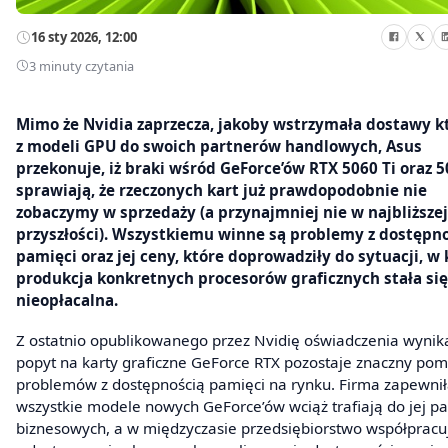
16 sty 2026, 12:00
3 minuty czytania
Mimo że Nvidia zaprzecza, jakoby wstrzymała dostawy k
z modeli GPU do swoich partnerów handlowych, Asus
przekonuje, iż braki wśród GeForce’ów RTX 5060 Ti oraz 5
sprawiają, że rzeczonych kart już prawdopodobnie nie
zobaczymy w sprzedaży (a przynajmniej nie w najbliższej
przyszłości). Wszystkiemu winne są problemy z dostępn
pamięci oraz jej ceny, które doprowadziły do sytuacji, w 
produkcja konkretnych procesorów graficznych stała się
nieopłacalna.
Z ostatnio opublikowanego przez Nvidię oświadczenia wynika
popyt na karty graficzne GeForce RTX pozostaje znaczny po
problemów z dostępnością pamięci na rynku. Firma zapewnił
wszystkie modele nowych GeForce’ów wciąż trafiają do jej p
biznesowych, a w międzyczasie przedsiębiorstwo współpracu