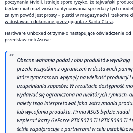
poczynania Nvidii, istnieje spore ryzyko, że tajwański produc
będzie miał możliwości kontynuowania sprzedaży tych modeli
za tym powód jest prosty – pustki w magazynach i
rzekome ci
w dostawach dokonane przez giganta z Santa Clara
.
Hardware Unboxed otrzymało następujące oświadczenie od
przedstawicieli Asusa:
Obecne wahania podaży obu produktów wynikają
przede wszystkim z ograniczeń w dostawach pamięc
które tymczasowo wpłynęły na wielkość produkcji i 
uzupełniania zapasów. W rezultacie dostępność m
wydawać się ograniczona na niektórych rynkach, al
należy tego interpretować jako wstrzymania produk
lub wycofania produktu. Firma ASUS będzie nadal
wspierać karty GeForce RTX 5070 Ti i RTX 5060 Ti 1
ściśle współpracuje z partnerami w celu ustabilizo