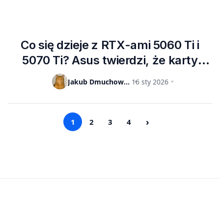
Co się dzieje z RTX-ami 5060 Ti i
5070 Ti? Asus twierdzi, że karty
można uznać za wycofane ze
Jakub Dmuchowski
16 sty 2026
sprzedaży, po czym zmienia zdanie
›
1
2
3
4