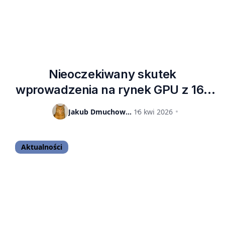
Nieoczekiwany skutek
wprowadzenia na rynek GPU z 16-
pinowymi złączami. Nvidia
Jakub Dmuchowski
16 kwi 2026
otrzymuje o 1000% więcej roszczeń
gwarancyjnych
Aktualności