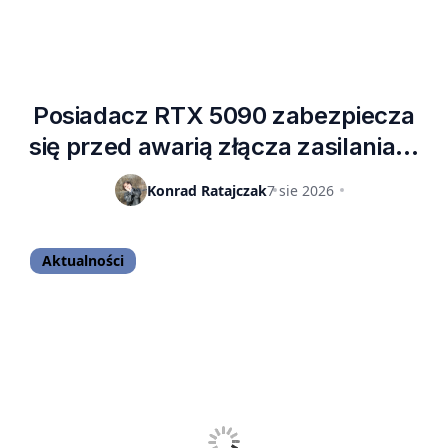
Posiadacz RTX 5090 zabezpiecza
się przed awarią złącza zasilania…
kodując aplikację za
Konrad Ratajczak
7 sie 2026
pomocą narzędzi AI
Aktualności