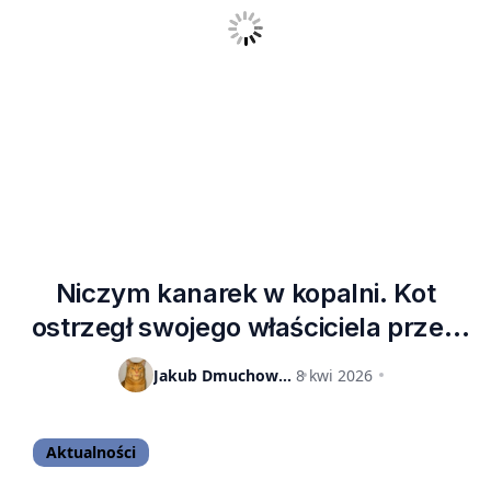
Niczym kanarek w kopalni. Kot
ostrzegł swojego właściciela przed
dymem wydobywającym się z RTX-
Jakub Dmuchowski
8 kwi 2026
a 4090
Aktualności