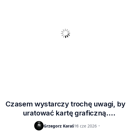
Czasem wystarczy trochę uwagi, by
uratować kartę graficzną.
Użytkownik Reddita w ostatniej
Grzegorz Karaś
18 cze 2026