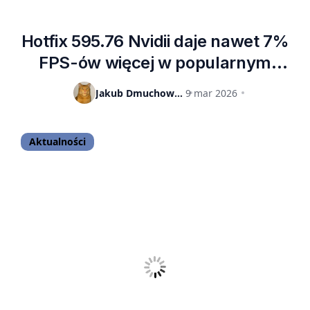
Hotfix 595.76 Nvidii daje nawet 7%
FPS-ów więcej w popularnym
benchmarku – warto go pobrać już
Jakub Dmuchowski
9 mar 2026
teraz
Aktualności