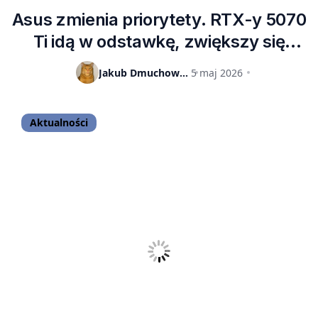
Asus zmienia priorytety. RTX-y 5070
Ti idą w odstawkę, zwiększy się
produkcja RTX-ów 5080
Jakub Dmuchowski
5 maj 2026
Aktualności