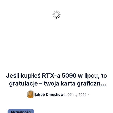
Jeśli kupiłeś RTX-a 5090 w lipcu, to
gratulacje – twoja karta graficzna
jest już warta nawet 55% więcej
Jakub Dmuchowski
26 sty 2026
Aktualności