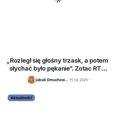
„Rozległ się głośny trzask, a potem
słychać było pękanie”. Zotac RTX
5090 spłonął po 5 minutach
Jakub Dmuchowski
15 lip 2026
spędzonych z Assassin’s Creed
Black Flag Resynced
Aktualności