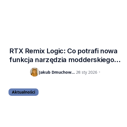
RTX Remix Logic: Co potrafi nowa
funkcja narzędzia modderskiego?
Wodotryski graficzne to nie
Jakub Dmuchowski
28 sty 2026
wszystko
Aktualności