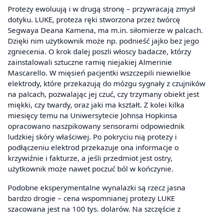
Protezy ewoluują i w drugą stronę – przywracają zmysł
dotyku. LUKE, proteza ręki stworzona przez twórcę
Segwaya Deana Kamena, ma m.in. siłomierze w palcach.
Dzięki nim użytkownik może np. podnieść jajko bez jego
zgniecenia. O krok dalej poszli włoscy badacze, którzy
zainstalowali sztuczne ramię niejakiej Almerinie
Mascarello. W mięsień pacjentki wszczepili niewielkie
elektrody, które przekazują do mózgu sygnały z czujników
na palcach, pozwalając jej czuć, czy trzymany obiekt jest
miękki, czy twardy, oraz jaki ma kształt. Z kolei kilka
miesięcy temu na Uniwersytecie Johnsa Hopkinsa
opracowano naszpikowany sensorami odpowiednik
ludzkiej skóry właściwej. Po pokryciu nią protezy i
podłączeniu elektrod przekazuje ona informacje o
krzywiźnie i fakturze, a jeśli przedmiot jest ostry,
użytkownik może nawet poczuć ból w kończynie.
Podobne eksperymentalne wynalazki są rzecz jasna
bardzo drogie – cena wspomnianej protezy LUKE
szacowana jest na 100 tys. dolarów. Na szczęście z