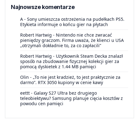
Najnowsze komentarze
A
-
Sony umieszcza ostrzeżenia na pudełkach PS5.
Etykieta informuje o końcu gier na płytach
Robert Hartwig
-
Nintendo nie chce zwracać
pieniędzy graczom. Firma uważa, że klienci u USA
„otrzymali dokładnie to, za co zapłacili”
Robert Hartwig
-
Użytkownik Steam Decka znalazł
sposób na zbudowanie fizycznej kolekcji gier za
pomocą dyskietek z 1.44 MB pamięci
Olin
-
„To nie jest kradzież, to jest praktycznie za
darmo”. RTX 3050 kupiony w cenie kawy
eettt
-
Galaxy S27 Ultra bez drugiego
teleobiektywu? Samsung planuje cięcia kosztów z
powodu cen pamięci