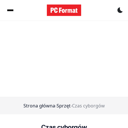
Pr
Strona główna
›
Sprzęt
›
Czas cyborgów
Czas cyborgów