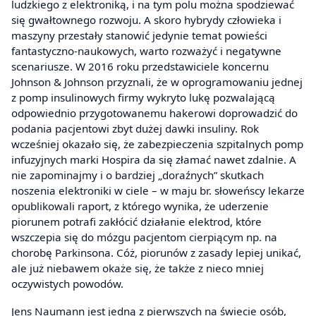
ludzkiego z elektroniką, i na tym polu można spodziewać
się gwałtownego rozwoju. A skoro hybrydy człowieka i
maszyny przestały stanowić jedynie temat powieści
fantastyczno-naukowych, warto rozważyć i negatywne
scenariusze. W 2016 roku przedstawiciele koncernu
Johnson & Johnson przyznali, że w oprogramowaniu jednej
z pomp insulinowych firmy wykryto lukę pozwalającą
odpowiednio przygotowanemu hakerowi doprowadzić do
podania pacjentowi zbyt dużej dawki insuliny. Rok
wcześniej okazało się, że zabezpieczenia szpitalnych pomp
infuzyjnych marki Hospira da się złamać nawet zdalnie. A
nie zapominajmy i o bardziej „doraźnych” skutkach
noszenia elektroniki w ciele – w maju br. słoweńscy lekarze
opublikowali raport, z którego wynika, że uderzenie
piorunem potrafi zakłócić działanie elektrod, które
wszczepia się do mózgu pacjentom cierpiącym np. na
chorobę Parkinsona. Cóż, piorunów z zasady lepiej unikać,
ale już niebawem okaże się, że także z nieco mniej
oczywistych powodów.
Jens Naumann jest jedną z pierwszych na świecie osób,