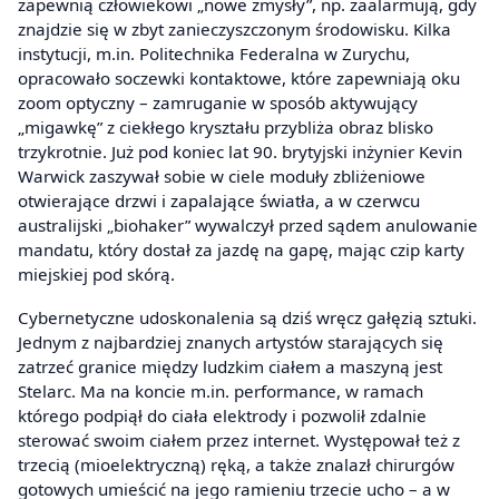
zapewnią człowiekowi „nowe zmysły”, np. zaalarmują, gdy
znajdzie się w zbyt zanieczyszczonym środowisku. Kilka
instytucji, m.in. Politechnika Federalna w Zurychu,
opracowało soczewki kontaktowe, które zapewniają oku
zoom optyczny – zamruganie w sposób aktywujący
„migawkę” z ciekłego kryształu przybliża obraz blisko
trzykrotnie. Już pod koniec lat 90. brytyjski inżynier Kevin
Warwick zaszywał sobie w ciele moduły zbliżeniowe
otwierające drzwi i zapalające światła, a w czerwcu
australijski „biohaker” wywalczył przed sądem anulowanie
mandatu, który dostał za jazdę na gapę, mając czip karty
miejskiej pod skórą.
Cybernetyczne udoskonalenia są dziś wręcz gałęzią sztuki.
Jednym z najbardziej znanych artystów starających się
zatrzeć granice między ludzkim ciałem a maszyną jest
Stelarc. Ma na koncie m.in. performance, w ramach
którego podpiął do ciała elektrody i pozwolił zdalnie
sterować swoim ciałem przez internet. Występował też z
trzecią (mioelektryczną) ręką, a także znalazł chirurgów
gotowych umieścić na jego ramieniu trzecie ucho – a w