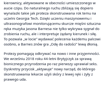
kierownicy, aktywowane w obecności umieszczonego w
aucie czipu. Do naturalnego ruchu zbliżają się dopiero
wynalazki takie jak proteza skonstruowana rok temu na
uczelni Georgia Tech. Dzięki uczeniu maszynowemu i
ultrasonografowi monitorującemu skurcze mięśni sztuczna
ręka muzyka Jasona Barnesa nie tylko wykrywa sygnał do
zrobienia ruchu, ale i interpretuje żądany kierunek i siłę.
To pozwala „w locie” wydawać polecenia każdemu palcowi
osobno, a Barnes znów gra „Odę do radości” lewą dłonią.
Protezy pomagają odkrywać na nowo i inne przyjemności.
We wrześniu 2018 roku 44-letni Brytyjczyk za sprawą
bionicznego przyrodzenia po raz pierwszy uprawiał seks.
Dyskretny przycisk „aktywuje” nowy narząd, do którego
skonstruowania lekarze użyli skóry z lewej ręki i żyły z
prawego uda.