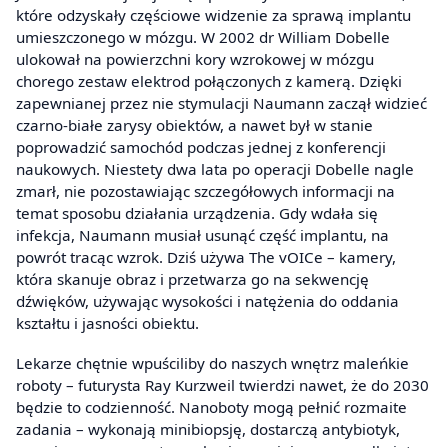
które odzyskały częściowe widzenie za sprawą implantu
umieszczonego w mózgu. W 2002 dr William Dobelle
ulokował na powierzchni kory wzrokowej w mózgu
chorego zestaw elektrod połączonych z kamerą. Dzięki
zapewnianej przez nie stymulacji Naumann zaczął widzieć
czarno-białe zarysy obiektów, a nawet był w stanie
poprowadzić samochód podczas jednej z konferencji
naukowych. Niestety dwa lata po operacji Dobelle nagle
zmarł, nie pozostawiając szczegółowych informacji na
temat sposobu działania urządzenia. Gdy wdała się
infekcja, Naumann musiał usunąć część implantu, na
powrót tracąc wzrok. Dziś używa The vOICe – kamery,
która skanuje obraz i przetwarza go na sekwencję
dźwięków, używając wysokości i natężenia do oddania
kształtu i jasności obiektu.
Lekarze chętnie wpuściliby do naszych wnętrz maleńkie
roboty – futurysta Ray Kurzweil twierdzi nawet, że do 2030
będzie to codzienność. Nanoboty mogą pełnić rozmaite
zadania – wykonają minibiopsję, dostarczą antybiotyk,