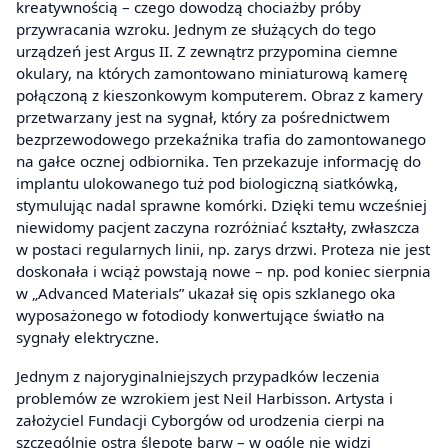
kreatywnością – czego dowodzą chociażby próby
przywracania wzroku. Jednym ze służących do tego
urządzeń jest Argus II. Z zewnątrz przypomina ciemne
okulary, na których zamontowano miniaturową kamerę
połączoną z kieszonkowym komputerem. Obraz z kamery
przetwarzany jest na sygnał, który za pośrednictwem
bezprzewodowego przekaźnika trafia do zamontowanego
na gałce ocznej odbiornika. Ten przekazuje informację do
implantu ulokowanego tuż pod biologiczną siatkówką,
stymulując nadal sprawne komórki. Dzięki temu wcześniej
niewidomy pacjent zaczyna rozróżniać kształty, zwłaszcza
w postaci regularnych linii, np. zarys drzwi. Proteza nie jest
doskonała i wciąż powstają nowe – np. pod koniec sierpnia
w „Advanced Materials” ukazał się opis szklanego oka
wyposażonego w fotodiody konwertujące światło na
sygnały elektryczne.
Jednym z najoryginalniejszych przypadków leczenia
problemów ze wzrokiem jest Neil Harbisson. Artysta i
założyciel Fundacji Cyborgów od urodzenia cierpi na
szczególnie ostrą ślepotę barw – w ogóle nie widzi