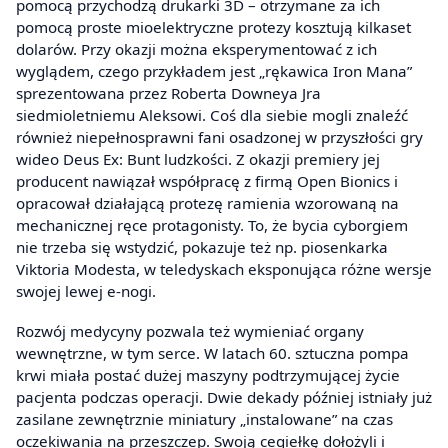
pomocą przychodzą drukarki 3D – otrzymane za ich
pomocą proste mioelektryczne protezy kosztują kilkaset
dolarów. Przy okazji można eksperymentować z ich
wyglądem, czego przykładem jest „rękawica Iron Mana”
sprezentowana przez Roberta Downeya Jra
siedmioletniemu Aleksowi. Coś dla siebie mogli znaleźć
również niepełnosprawni fani osadzonej w przyszłości gry
wideo Deus Ex: Bunt ludzkości. Z okazji premiery jej
producent nawiązał współpracę z firmą Open Bionics i
opracował działającą protezę ramienia wzorowaną na
mechanicznej ręce protagonisty. To, że bycia cyborgiem
nie trzeba się wstydzić, pokazuje też np. piosenkarka
Viktoria Modesta, w teledyskach eksponująca różne wersje
swojej lewej e-nogi.
Rozwój medycyny pozwala też wymieniać organy
wewnętrzne, w tym serce. W latach 60. sztuczna pompa
krwi miała postać dużej maszyny podtrzymującej życie
pacjenta podczas operacji. Dwie dekady później istniały już
zasilane zewnętrznie miniatury „instalowane” na czas
oczekiwania na przeszczep. Swoją cegiełkę dołożyli i