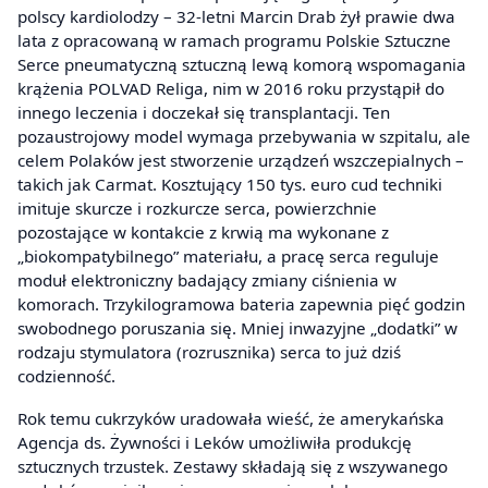
polscy kardiolodzy – 32-letni Marcin Drab żył prawie dwa
lata z opracowaną w ramach programu Polskie Sztuczne
Serce pneumatyczną sztuczną lewą komorą wspomagania
krążenia POLVAD Religa, nim w 2016 roku przystąpił do
innego leczenia i doczekał się transplantacji. Ten
pozaustrojowy model wymaga przebywania w szpitalu, ale
celem Polaków jest stworzenie urządzeń wszczepialnych –
takich jak Carmat. Kosztujący 150 tys. euro cud techniki
imituje skurcze i rozkurcze serca, powierzchnie
pozostające w kontakcie z krwią ma wykonane z
„biokompatybilnego” materiału, a pracę serca reguluje
moduł elektroniczny badający zmiany ciśnienia w
komorach. Trzykilogramowa bateria zapewnia pięć godzin
swobodnego poruszania się. Mniej inwazyjne „dodatki” w
rodzaju stymulatora (rozrusznika) serca to już dziś
codzienność.
Rok temu cukrzyków uradowała wieść, że amerykańska
Agencja ds. Żywności i Leków umożliwiła produkcję
sztucznych trzustek. Zestawy składają się z wszywanego