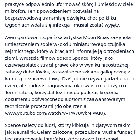
praktyce odpowiednio uformować skórę i umieścić w ciele
mikrofon. Ten z powodzeniem pozwalał na
bezprzewodową transmisję dźwięku, choć po kilku
tygodniach wdała się infekcja i musiał zostać wyjęty.
Awangardowa hiszpańska artystka Moon Ribas zasłynęła
umieszczeniem sobie w łokciu miniaturowego czujnika
sejsmicznego, który wibracjami informuje ją o trzęsieniach
ziemi. Wreszcie filmowiec Rob Spence, który jako
dziewięciolatek stracił prawe oko w wyniku nieostrożnej
zabawy dubeltówką, wstawił sobie szklaną gałkę oczną z
kamerą bezprzewodową. Dziś już nie używa gadżetu na co
dzień, ale podczas nagrywania oko świeci mu niczym u
Terminatora, korzystał też z niego podczas kręcenia
dokumentu poświęconego ludziom z zaawansowanymi
technicznie protezami (do obejrzenia
www.youtube.com/watch?v=TW78wbN-WuU
).
Spence należy do ludzi, którzy kibicują inicjatywom takim
jak Neuralink. Celem założonej przez Elona Muska fundacji
jest opracowanie interfejsu, który pozwoli mózgowi