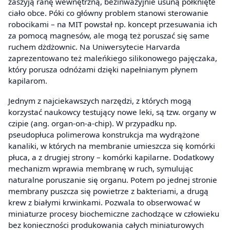
zaszyją ranę wewnętrzną, bezinwazyjnie usuną połknięte
ciało obce. Póki co główny problem stanowi sterowanie
robocikami – na MIT powstał np. koncept przesuwania ich
za pomocą magnesów, ale mogą też poruszać się same
ruchem dżdżownic. Na Uniwersytecie Harvarda
zaprezentowano też maleńkiego silikonowego pajęczaka,
który porusza odnóżami dzięki napełnianym płynem
kapilarom.
Jednym z najciekawszych narzędzi, z których mogą
korzystać naukowcy testujący nowe leki, są tzw. organy w
czipie (ang. organ-on-a-chip). W przypadku np.
pseudopłuca polimerowa konstrukcja ma wydrążone
kanaliki, w których na membranie umieszcza się komórki
płuca, a z drugiej strony – komórki kapilarne. Dodatkowy
mechanizm wprawia membranę w ruch, symulując
naturalne poruszanie się organu. Potem po jednej stronie
membrany puszcza się powietrze z bakteriami, a drugą
krew z białymi krwinkami. Pozwala to obserwować w
miniaturze procesy biochemiczne zachodzące w człowieku
bez konieczności produkowania całych miniaturowych