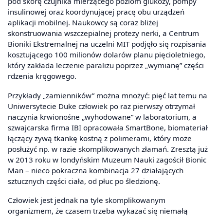
pod skórę czujnika mierzącego poziom glukozy, pompy
insulinowej oraz koordynującej pracę obu urządzeń
aplikacji mobilnej. Naukowcy są coraz bliżej
skonstruowania wszczepialnej protezy nerki, a Centrum
Bioniki Ekstremalnej na uczelni MIT podjęło się rozpisania
kosztującego 100 milionów dolarów planu pięcioletniego,
który zakłada leczenie paraliżu poprzez „wymianę” części
rdzenia kręgowego.
Przykłady „zamienników” można mnożyć: pięć lat temu na
Uniwersytecie Duke człowiek po raz pierwszy otrzymał
naczynia krwionośne „wyhodowane” w laboratorium, a
szwajcarska firma IBI opracowała SmartBone, biomateriał
łączący żywą tkankę kostną z polimerami, który może
posłużyć np. w razie skomplikowanych złamań. Zresztą już
w 2013 roku w londyńskim Muzeum Nauki zagościł Bionic
Man – nieco pokraczna kombinacja 27 działających
sztucznych części ciała, od płuc po śledzionę.
Człowiek jest jednak na tyle skomplikowanym
organizmem, że czasem trzeba wykazać się niemałą