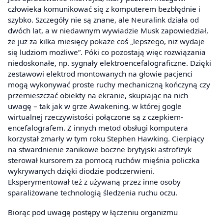
człowieka komunikować się z komputerem bezbłędnie i
szybko. Szczegóły nie są znane, ale Neuralink działa od
dwóch lat, a w niedawnym wywiadzie Musk zapowiedział,
że już za kilka miesięcy pokaże coś „lepszego, niż wydaje
się ludziom możliwe”. Póki co pozostają więc rozwiązania
niedoskonałe, np. sygnały elektroencefalograficzne. Dzięki
zestawowi elektrod montowanych na głowie pacjenci
mogą wykonywać proste ruchy mechaniczną kończyną czy
przemieszczać obiekty na ekranie, skupiając na nich
uwagę – tak jak w grze Awakening, w której gogle
wirtualnej rzeczywistości połączone są z czepkiem-
encefalografem. Z innych metod obsługi komputera
korzystał zmarły w tym roku Stephen Hawking. Cierpiący
na stwardnienie zanikowe boczne brytyjski astrofizyk
sterował kursorem za pomocą ruchów mięśnia policzka
wykrywanych dzięki diodzie podczerwieni.
Eksperymentował też z używaną przez inne osoby
sparaliżowane technologią śledzenia ruchu oczu.
Biorąc pod uwagę postępy w łączeniu organizmu