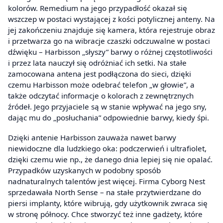
kolorów. Remedium na jego przypadłość okazał się
wszczep w postaci wystającej z kości potylicznej anteny. Na
jej zakończeniu znajduje się kamera, która rejestruje obraz
i przetwarza go na wibracje czaszki odczuwalne w postaci
dźwięku – Harbisson „słyszy” barwy o różnej częstotliwości
i przez lata nauczył się odróżniać ich setki. Na stałe
zamocowana antena jest podłączona do sieci, dzięki
czemu Harbisson może odebrać telefon „w głowie”, a
także odczytać informacje o kolorach z zewnętrznych
źródeł. Jego przyjaciele są w stanie wpływać na jego sny,
dając mu do „posłuchania” odpowiednie barwy, kiedy śpi.
Dzięki antenie Harbisson zauważa nawet barwy
niewidoczne dla ludzkiego oka: podczerwień i ultrafiolet,
dzięki czemu wie np., że danego dnia lepiej się nie opalać.
Przypadków uzyskanych w podobny sposób
nadnaturalnych talentów jest więcej. Firma Cyborg Nest
sprzedawała North Sense – na stałe przytwierdzane do
piersi implanty, które wibrują, gdy użytkownik zwraca się
w stronę północy. Chce stworzyć też inne gadżety, które