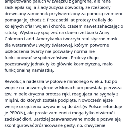
amputowano paluch w związku z gangreną, ale rana
zasklepiła się, a ślady zużycia dowodzą, że rzeźbiony
drewniany zamiennik przytwierdzony za pomocą rzemieni
pomagał jej chodzić. Przez setki lat protezy trafiały do
kolejnych ofiar wojen i chorób, czasem nawet zahaczając o
sztukę. Wystarczy spojrzeć na dzieła rzeźbiarki Anny
Coleman Ladd. Amerykanka tworzyła realistyczne maski
dla weteranów I wojny światowej, którym potworne
uszkodzenia twarzy nie pozwalały normalnie
funkcjonować w społeczeństwie. Protezy długo
pozostawały jednak tylko głównie kosmetyczną, mało
funkcjonalną namiastką.
Rewolucja nadeszła w połowie minionego wieku. Tuż po
wojnie na uniwersytecie w Monachium powstała pierwsza
tzw. mioelektryczna proteza ręki, reagująca na sygnały z
mięśni, do których została podpięta. Nowocześniejsze
wersje urządzenia używane są do dziś (w Polsce refunduje
je PFRON), ale proste zamienniki mogą tylko otwierać i
zaciskać dłoń. Bardziej zaawansowane modele pozwalają
skonfigurować zróżnicowane gesty, np. chwycenie