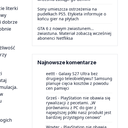
 literki
Sony umieszcza ostrzeżenia na
pudełkach PS5. Etykieta informuje o
owy
końcu gier na płytach
i dobrze
obnie
GTA 6 z nowym zwiastunem…
zwiastuna. Materiał zobaczą wcześniej
abonenci Netfliksa
żliwość
rzy
Najnowsze komentarze
i
eettt
-
Galaxy S27 Ultra bez
drugiego teleobiektywu? Samsung
taj
planuje cięcia kosztów z powodu
mulacja.
cen pamięci
 w
Grześ
-
PlayStation nie obawia się
u
rywalizacji z pecetami. „W
porównaniu z PC do gier z
najwyższej półki nasz produkt jest
bardziej przystępny cenowo”
rogich
Woytec
-
PlayStation nie obawia