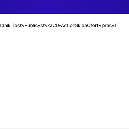
adniki
Testy
Publicystyka
CD-Action
Sklep
Oferty pracy IT