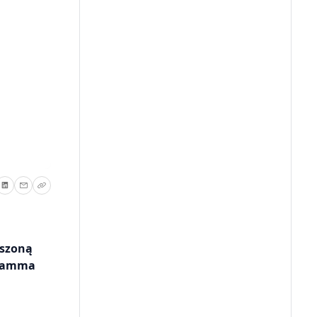
pszoną
(Gamma