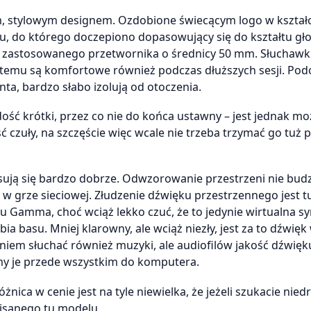
 stylowym designem. Ozdobione świecącym logo w kształcie
u, do którego doczepiono dopasowujący się do kształtu gł
wą zastosowanego przetwornika o średnicy 50 mm. Słuchawk
ki temu są komfortowe również podczas dłuższych sesji. Pod
, bardzo słabo izolują od otoczenia.
dość krótki, przez co nie do końca ustawny – jest jednak mo
 czuły, na szczęście więc wcale nie trzeba trzymać go tuż p
spisują się bardzo dobrze. Odwzorowanie przestrzeni nie budz
w grze sieciowej. Złudzenie dźwięku przestrzennego jest tu
 Gamma, choć wciąż lekko czuć, że to jedynie wirtualna sy
 basu. Mniej klarowny, ale wciąż niezły, jest za to dźwięk
iem słuchać również muzyki, ale audiofilów jakość dźwięk
my je przede wszystkim do komputera.
żnica w cenie jest na tyle niewielka, że jeżeli szukacie nied
isanego tu modelu.