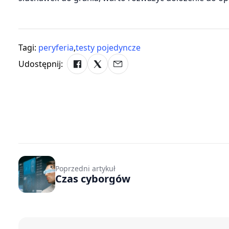
Tagi:
peryferia
,
testy pojedyncze
Udostępnij:
Poprzedni artykuł
Czas cyborgów