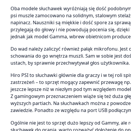
Oba modele słuchawek wyróżniają się dość podobnym,
psi muszle zamocowano na solidnym, stalowym stelaż
napinacz. Nauszniki są miękkie i dość spore za spra
przylegają do głowy i nie powodują pocenia się, dzię
jednak jak model Gamma, wbrew obietnicom producenta
Do wad należy zaliczyć również pałąk mikrofonu. Jest 
schowania do go wnętrza muszli. Sam w sobie jest dość
ustach, by sprawnie przechwytywał głos użytkownika.
Hiro PSI to słuchawki głównie dla graczy i w tej roli 
zastrzeżeń – to sprzęt mogący zapewnić przewagę np. 
jeszcze lepsze niż w niezłym pod tym względem modelu
Z gamingowym przeznaczeniem wiąże się też duża głębia
wyższych partiach. Na słuchawkach można z powodzen
zawiedzie. Ponadto ze względu na port USB podłączy
Ogólnie nie jest to sprzęt dużo lepszy od Gammy, ale ró
słuchawek do grania, warto rozważyć dołożenie do op