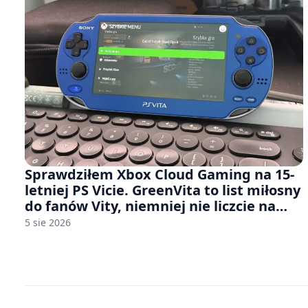
Sprawdziłem Xbox Cloud Gaming na 15-
letniej PS Vicie. GreenVita to list miłosny
do fanów Vity, niemniej nie liczcie na
zbyt wiele [FELIETON]
5 sie 2026