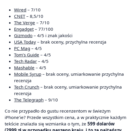
Wired
– 7/10
CNET
– 8,5/10
The Verge
– 7/10
Engadget
– 77/100
Gizmodo
– 4/5 i znak jakości
USA Today
– brak oceny, przychylna recenzja
PC Mag
– 4/5
Tom’s Guide
– 4/5
Tech Radar
– 4/5
Mashable
– 4/5
Mobile Syrup
– brak oceny, umiarkowanie przychylna
recenzja
Tech Crunch
– brak oceny, umiarkowanie przychylna
recenzja
The Telegraph
– 9/10
Co nie przypadło do gustu recenzentom w świeżym
iPhone’ie? Przede wszystkim cena, a w praktycznie każdym
tekście znalazła się wzmianka o tym, że
599 dolarów
(2999 zł w przypadku naszego kraju, i to za najtańszy