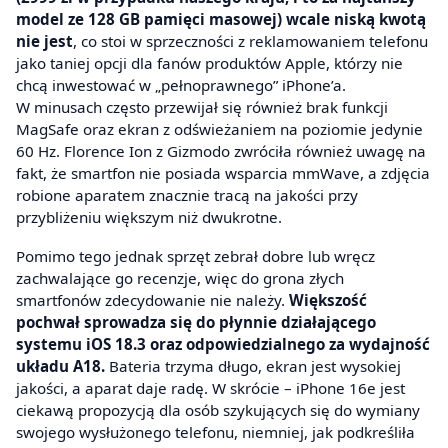
model ze 128 GB pamięci masowej) wcale niską kwotą
nie jest
, co stoi w sprzeczności z reklamowaniem telefonu
jako taniej opcji dla fanów produktów Apple, którzy nie
chcą inwestować w „pełnoprawnego” iPhone’a.
W minusach często przewijał się również brak funkcji
MagSafe oraz ekran z odświeżaniem na poziomie jedynie
60 Hz. Florence Ion z Gizmodo zwróciła również uwagę na
fakt, że smartfon nie posiada wsparcia mmWave, a zdjęcia
robione aparatem znacznie tracą na jakości przy
przybliżeniu większym niż dwukrotne.
Pomimo tego jednak sprzęt zebrał dobre lub wręcz
zachwalające go recenzje, więc do grona złych
smartfonów zdecydowanie nie należy.
Większość
pochwał sprowadza się do płynnie działającego
systemu iOS 18.3 oraz odpowiedzialnego za wydajność
układu A18.
Bateria trzyma długo, ekran jest wysokiej
jakości, a aparat daje radę. W skrócie – iPhone 16e jest
ciekawą propozycją dla osób szykujących się do wymiany
swojego wysłużonego telefonu, niemniej, jak podkreśliła