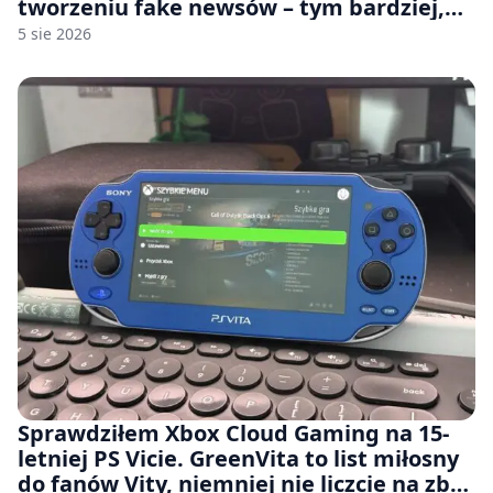
tworzeniu fake newsów – tym bardziej,
jeśli rozmawiasz z nimi po polsku
5 sie 2026
Sprawdziłem Xbox Cloud Gaming na 15-
letniej PS Vicie. GreenVita to list miłosny
do fanów Vity, niemniej nie liczcie na zbyt