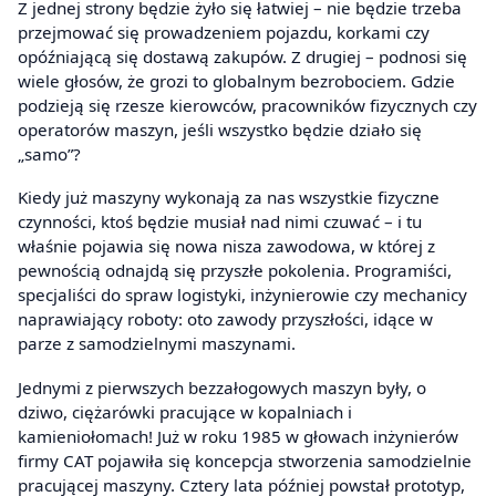
Z jednej strony będzie żyło się łatwiej – nie będzie trzeba
przejmować się prowadzeniem pojazdu, korkami czy
opóźniającą się dostawą zakupów. Z drugiej – podnosi się
wiele głosów, że grozi to globalnym bezrobociem. Gdzie
podzieją się rzesze kierowców, pracowników fizycznych czy
operatorów maszyn, jeśli wszystko będzie działo się
„samo”?
Kiedy już maszyny wykonają za nas wszystkie fizyczne
czynności, ktoś będzie musiał nad nimi czuwać – i tu
właśnie pojawia się nowa nisza zawodowa, w której z
pewnością odnajdą się przyszłe pokolenia. Programiści,
specjaliści do spraw logistyki, inżynierowie czy mechanicy
naprawiający roboty: oto zawody przyszłości, idące w
parze z samodzielnymi maszynami.
Jednymi z pierwszych bezzałogowych maszyn były, o
dziwo, ciężarówki pracujące w kopalniach i
kamieniołomach! Już w roku 1985 w głowach inżynierów
firmy CAT pojawiła się koncepcja stworzenia samodzielnie
pracującej maszyny. Cztery lata później powstał prototyp,