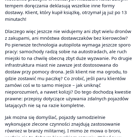
tempem doręczania deklasują wszelkie inne formy
dostawy. Klient, który kupił książkę, otrzymał ją już po 13
minutach!
Dlaczego więc jeszcze nie widujemy ani zbyt wielu dronów
z zakupami, ani mnóstwa dostawczaków bez kierowców?
Po pierwsze technologia autopilota wymaga jeszcze sporo
pracy: samochody radzą sobie na autostradach, ale ruch
miejski to na chwilę obecną zbyt duże wyzwanie. Po drugie
infrastruktura miast nie zawsze jest dostosowana do
dostaw przy pomocy drona. Jeśli klient nie ma ogrodu, to
gdzie zostawić mu paczkę? Co zrobić, jeśli paru klientów
zamówi coś w to samo miejsce – jak uniknąć
nieporozumień, a nawet kolizji? Do tego dochodzą kwestie
prawne: przepisy dotyczące używania zdalnych pojazdów
latających nie są na razie kompletne.
Jak można się domyślać, pojazdy samodzielnie
wykonujące zlecone czynności znajdują zastosowanie
również w branży militarnej. I mimo że mowa o broni,