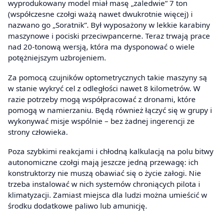
wyprodukowany model miał masę „zaledwie” 7 ton
(współczesne czołgi ważą nawet dwukrotnie więcej) i
nazwano go „Soratnik”. Był wyposażony w lekkie karabiny
maszynowe i pociski przeciwpancerne. Teraz trwają prace
nad 20-tonową wersją, która ma dysponować o wiele
potężniejszym uzbrojeniem.
Za pomocą czujników optometrycznych takie maszyny są
w stanie wykryć cel z odległości nawet 8 kilometrów. W
razie potrzeby mogą współpracować z dronami, które
pomogą w namierzaniu. Będą również łączyć się w grupy i
wykonywać misje wspólnie – bez żadnej ingerencji ze
strony człowieka.
Poza szybkimi reakcjami i chłodną kalkulacją na polu bitwy
autonomiczne czołgi mają jeszcze jedną przewagę: ich
konstruktorzy nie muszą obawiać się o życie załogi. Nie
trzeba instalować w nich systemów chroniących pilota i
klimatyzacji. Zamiast miejsca dla ludzi można umieścić w
środku dodatkowe paliwo lub amunicję.