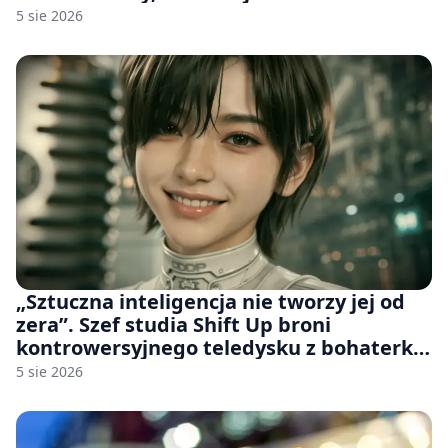
wiele [FELIETON]
5 sie 2026
„Sztuczna inteligencja nie tworzy jej od
zera”. Szef studia Shift Up broni
kontrowersyjnego teledysku z bohaterką
Stellar Blade: Blood Rain
5 sie 2026