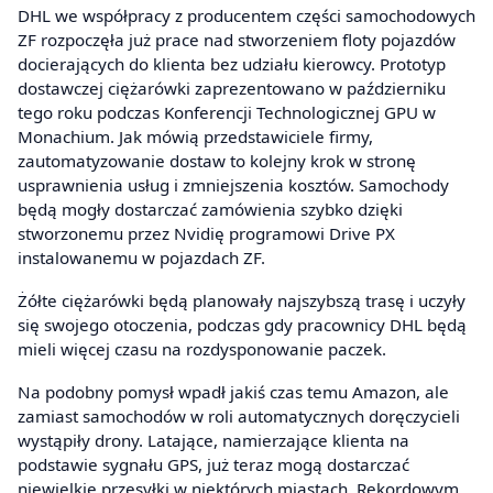
DHL we współpracy z producentem części samochodowych
ZF rozpoczęła już prace nad stworzeniem floty pojazdów
docierających do klienta bez udziału kierowcy. Prototyp
dostawczej ciężarówki zaprezentowano w październiku
tego roku podczas Konferencji Technologicznej GPU w
Monachium. Jak mówią przedstawiciele firmy,
zautomatyzowanie dostaw to kolejny krok w stronę
usprawnienia usług i zmniejszenia kosztów. Samochody
będą mogły dostarczać zamówienia szybko dzięki
stworzonemu przez Nvidię programowi Drive PX
instalowanemu w pojazdach ZF.
Żółte ciężarówki będą planowały najszybszą trasę i uczyły
się swojego otoczenia, podczas gdy pracownicy DHL będą
mieli więcej czasu na rozdysponowanie paczek.
Na podobny pomysł wpadł jakiś czas temu Amazon, ale
zamiast samochodów w roli automatycznych doręczycieli
wystąpiły drony. Latające, namierzające klienta na
podstawie sygnału GPS, już teraz mogą dostarczać
niewielkie przesyłki w niektórych miastach. Rekordowym