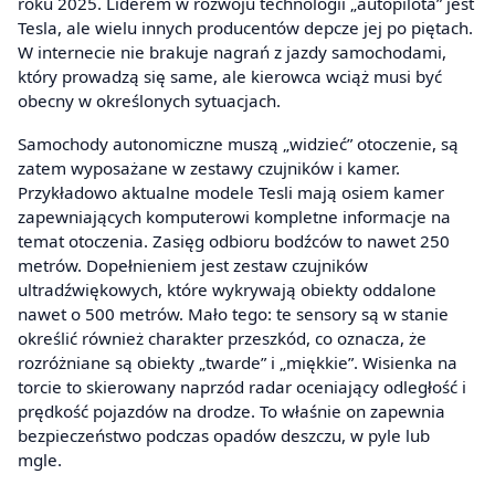
roku 2025. Liderem w rozwoju technologii „autopilota” jest
Tesla, ale wielu innych producentów depcze jej po piętach.
W internecie nie brakuje nagrań z jazdy samochodami,
który prowadzą się same, ale kierowca wciąż musi być
obecny w określonych sytuacjach.
Samochody autonomiczne muszą „widzieć” otoczenie, są
zatem wyposażane w zestawy czujników i kamer.
Przykładowo aktualne modele Tesli mają osiem kamer
zapewniających komputerowi kompletne informacje na
temat otoczenia. Zasięg odbioru bodźców to nawet 250
metrów. Dopełnieniem jest zestaw czujników
ultradźwiękowych, które wykrywają obiekty oddalone
nawet o 500 metrów. Mało tego: te sensory są w stanie
określić również charakter przeszkód, co oznacza, że
rozróżniane są obiekty „twarde” i „miękkie”. Wisienka na
torcie to skierowany naprzód radar oceniający odległość i
prędkość pojazdów na drodze. To właśnie on zapewnia
bezpieczeństwo podczas opadów deszczu, w pyle lub
mgle.