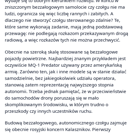
wydaje się to dobrym kierunkiem rozwoju. W końcu w
zniszczonym bezzałogowym samolocie czy czołgu nie ma
ludzi, ogranicza się więc liczbę rannych i zabitych. A
dlaczego nie stworzyć czołgu sterowanego zdalnie? Te,
które same wykonają zadanie, mają jedną podstawową
przewagę: nie podlegają rozkazom przekazywanym drogą
radiową, a więc rozkazów tych nie można przechwycić.
Obecnie na szeroką skalę stosowane są bezzałogowe
pojazdy powietrzne. Najbardziej znanym przykładem jest
oczywiście MQ-1 Predator używany przez amerykańską
armię. Zarówno ten, jak i inne modele są w stanie działać
samodzielnie, bez jakiegokolwiek udziału operatora,
stanowią zatem reprezentację najwyższego stopnia
autonomii. Trzeba jednak pamiętać, że w przeciwieństwie
do samochodów drony poruszają się w mało
skomplikowanym środowisku, w którym trudno o
przeszkody czy innych uczestników ruchu.
Budową bezzałogowego, autonomicznego czołgu zajmuje
się obecnie rosyjski koncern Kalasznikov. Pierwszy