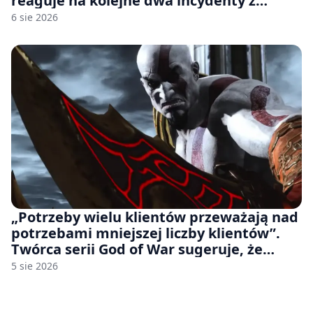
reaguje na kolejne dwa incydenty z
udziałem autorskich modeli
6 sie 2026
„Potrzeby wielu klientów przeważają nad
potrzebami mniejszej liczby klientów”.
Twórca serii God of War sugeruje, że
rozumie, dlaczego Sony rezygnuje z gier
5 sie 2026
na płytach