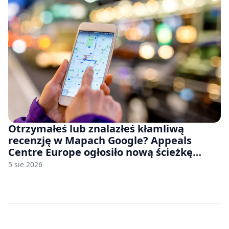
Otrzymałeś lub znalazłeś kłamliwą
recenzję w Mapach Google? Appeals
Centre Europe ogłosiło nową ścieżkę
odwoławczą dla firm i konsumentów
5 sie 2026