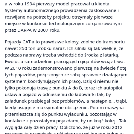
a w roku 1994 pierwszy model pracował u klienta.
Systemy autonomicznego prowadzenia zastosowane i
rozwijane na potrzeby projektu otrzymały pierwsze
miejsce w konkursie technologicznym zorganizowanym
przez DARPA w 2007 roku.
Pojazdy CAT-a to prawdziwe kolosy, zdolne do transportu
nawet 250 ton urobku naraz. Ich silniki są tak wielkie, że
podczas naprawy trzeba wchodzić do środka z latarką.
Ewolucja samodzielnie pracujących gigantów wciąż trwa.
W 2010 roku zademonstrowano pierwszą na świecie flotę
tych pojazdów, połączonych ze sobą sprawnie działającym
systemem koordynującym ich pracę. Dzięki niemu nie
tylko pokonują trasę z punktu A do B, teraz ich autopilot
ustawia pojazd w odniesieniu do ładowarki tak, by
załadunek przebiegał bez problemów, a następnie… trąbi,
kiedy osiągnie maksymalne obciążenie. Potem maszyna
przemieszcza się do punktu wyładunku, pozostając w
kontakcie z pozostałymi pojazdami, by uniknąć kolizji. Tak
wygląda cały dzień pracy. Obliczono, że już w roku 2012
maszyny te przewiozły swój pierwszy milion ton ładunku.