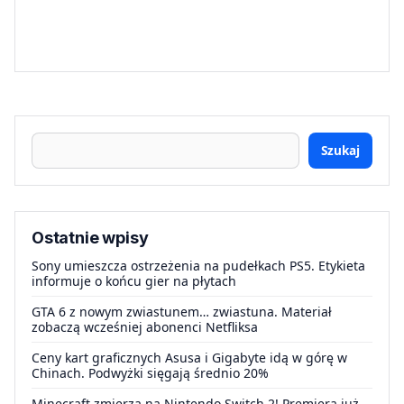
Szukaj
Ostatnie wpisy
Sony umieszcza ostrzeżenia na pudełkach PS5. Etykieta
informuje o końcu gier na płytach
GTA 6 z nowym zwiastunem… zwiastuna. Materiał
zobaczą wcześniej abonenci Netfliksa
Ceny kart graficznych Asusa i Gigabyte idą w górę w
Chinach. Podwyżki sięgają średnio 20%
Minecraft zmierza na Nintendo Switch 2! Premiera już