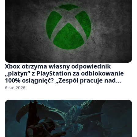
Xbox otrzyma własny odpowiednik
„platyn” z PlayStation za odblokowanie
100% osiągnięć? „Zespół pracuje nad
czymś, co ma się pojawić jeszcze w tym
6 sie 2026
roku”