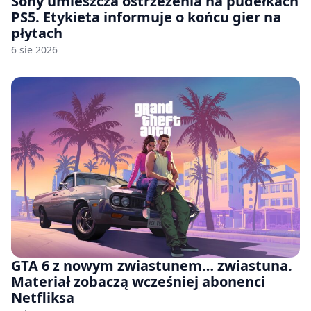
Sony umieszcza ostrzeżenia na pudełkach
PS5. Etykieta informuje o końcu gier na
płytach
6 sie 2026
GTA 6 z nowym zwiastunem… zwiastuna.
Materiał zobaczą wcześniej abonenci
Netfliksa