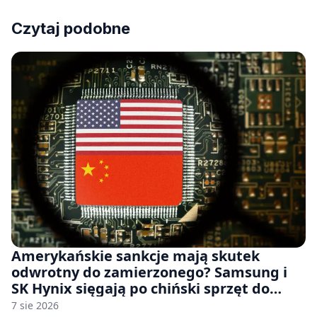
Czytaj podobne
Amerykańskie sankcje mają skutek
odwrotny do zamierzonego? Samsung i
SK Hynix sięgają po chiński sprzęt do
fabryk chipów
7 sie 2026