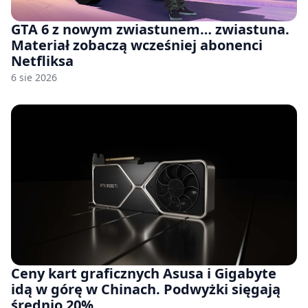
GTA 6 z nowym zwiastunem… zwiastuna.
Materiał zobaczą wcześniej abonenci
Netfliksa
6 sie 2026
Ceny kart graficznych Asusa i Gigabyte
idą w górę w Chinach. Podwyżki sięgają
średnio 20%