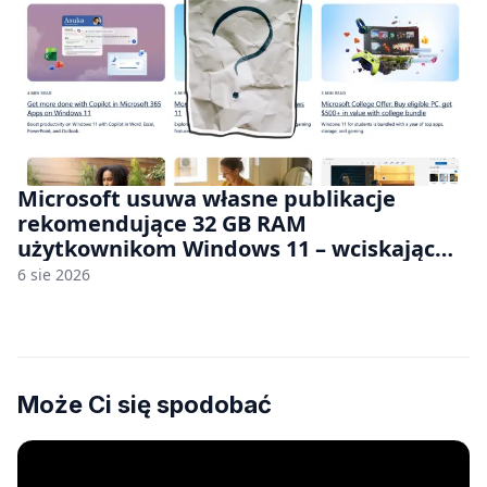
Microsoft usuwa własne publikacje
rekomendujące 32 GB RAM
użytkownikom Windows 11 – wciskając
nam przy tym komputery z 8 GB RAM po
6 sie 2026
zawyżonych cenach
Może Ci się spodobać