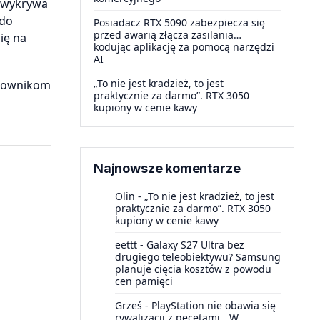
ł wykrywa
 do
Posiadacz RTX 5090 zabezpiecza się
przed awarią złącza zasilania…
ię na
kodując aplikację za pomocą narzędzi
AI
„To nie jest kradzież, to jest
tkownikom
praktycznie za darmo”. RTX 3050
kupiony w cenie kawy
Najnowsze komentarze
Olin
-
„To nie jest kradzież, to jest
praktycznie za darmo”. RTX 3050
kupiony w cenie kawy
eettt
-
Galaxy S27 Ultra bez
drugiego teleobiektywu? Samsung
planuje cięcia kosztów z powodu
cen pamięci
Grześ
-
PlayStation nie obawia się
rywalizacji z pecetami. „W