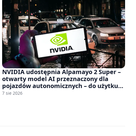
NVIDIA udostępnia Alpamayo 2 Super –
otwarty model AI przeznaczony dla
pojazdów autonomicznych – do użytku
komercyjnego
7 sie 2026