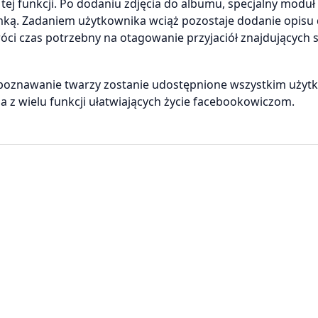
ej funkcji. Po dodaniu zdjęcia do albumu, specjalny modu
ramką. Zadaniem użytkownika wciąż pozostaje dodanie opisu
ci czas potrzebny na otagowanie przyjaciół znajdujących s
rozpoznawanie twarzy zostanie udostępnione wszystkim uży
za z wielu funkcji ułatwiających życie facebookowiczom.