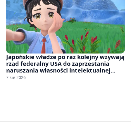
Japońskie władze po raz kolejny wzywają
rząd federalny USA do zaprzestania
naruszania własności intelektualnej
japońskich gier i anime
7 sie 2026