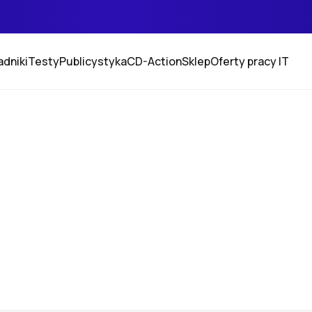
adniki
Testy
Publicystyka
CD-Action
Sklep
Oferty pracy IT