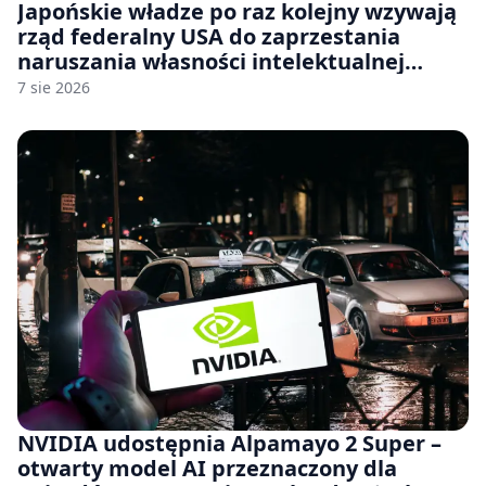
Japońskie władze po raz kolejny wzywają
rząd federalny USA do zaprzestania
naruszania własności intelektualnej
japońskich gier i anime
7 sie 2026
NVIDIA udostępnia Alpamayo 2 Super –
otwarty model AI przeznaczony dla