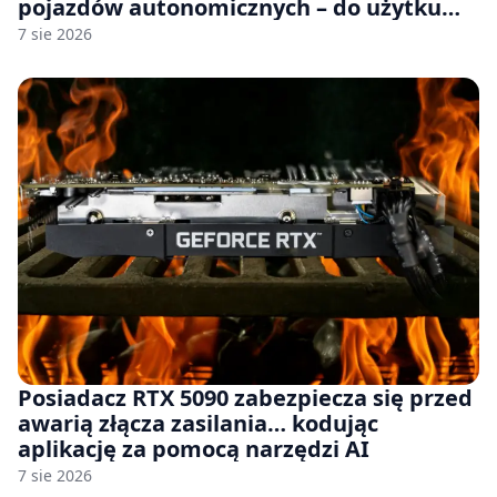
pojazdów autonomicznych – do użytku
komercyjnego
7 sie 2026
Posiadacz RTX 5090 zabezpiecza się przed
awarią złącza zasilania… kodując
aplikację za pomocą narzędzi AI
7 sie 2026