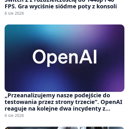
FPS. Gra wyciśnie siódme poty z konsoli
6 sie 2026
„Przeanalizujemy nasze podejście do
testowania przez strony trzecie”. OpenAI
reaguje na kolejne dwa incydenty z
udziałem autorskich modeli
6 sie 2026