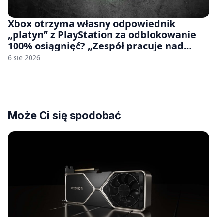
Xbox otrzyma własny odpowiednik
„platyn” z PlayStation za odblokowanie
100% osiągnięć? „Zespół pracuje nad
czymś, co ma się pojawić jeszcze w tym
6 sie 2026
roku”
Może Ci się spodobać