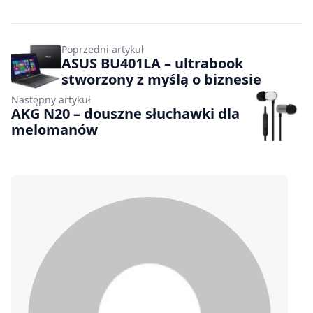
Poprzedni artykuł
ASUS BU401LA – ultrabook
stworzony z myślą o biznesie
Następny artykuł
AKG N20 – douszne słuchawki dla
melomanów