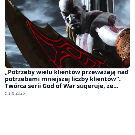
„Potrzeby wielu klientów przeważają nad
potrzebami mniejszej liczby klientów”.
Twórca serii God of War sugeruje, że
rozumie, dlaczego Sony rezygnuje z gier
5 sie 2026
na płytach