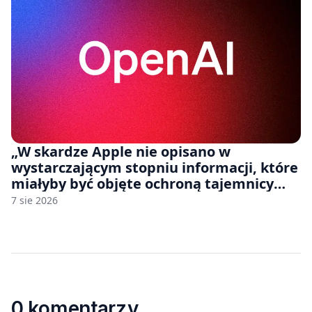
„W skardze Apple nie opisano w
wystarczającym stopniu informacji, które
miałyby być objęte ochroną tajemnicy
handlowej”. OpenAI żąda odrzucenia
7 sie 2026
pozwu
0 komentarzy