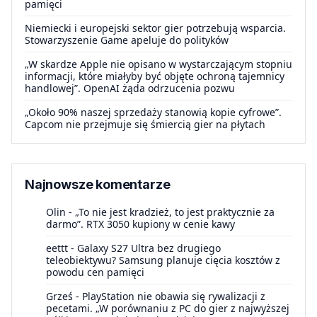
pamięci
Niemiecki i europejski sektor gier potrzebują wsparcia.
Stowarzyszenie Game apeluje do polityków
„W skardze Apple nie opisano w wystarczającym stopniu
informacji, które miałyby być objęte ochroną tajemnicy
handlowej”. OpenAI żąda odrzucenia pozwu
„Około 90% naszej sprzedaży stanowią kopie cyfrowe”.
Capcom nie przejmuje się śmiercią gier na płytach
Najnowsze komentarze
Olin
-
„To nie jest kradzież, to jest praktycznie za
darmo”. RTX 3050 kupiony w cenie kawy
eettt
-
Galaxy S27 Ultra bez drugiego
teleobiektywu? Samsung planuje cięcia kosztów z
powodu cen pamięci
Grześ
-
PlayStation nie obawia się rywalizacji z
pecetami. „W porównaniu z PC do gier z najwyższej