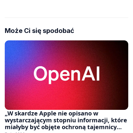
Może Ci się spodobać
„W skardze Apple nie opisano w
wystarczającym stopniu informacji, które
miałyby być objęte ochroną tajemnicy