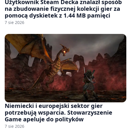
Użytkownik Steam Decka znalazł sposób
na zbudowanie fizycznej kolekcji gier za
pomocą dyskietek z 1.44 MB pamięci
7 sie 2026
Niemiecki i europejski sektor gier
potrzebują wsparcia. Stowarzyszenie
Game apeluje do polityków
7 sie 2026