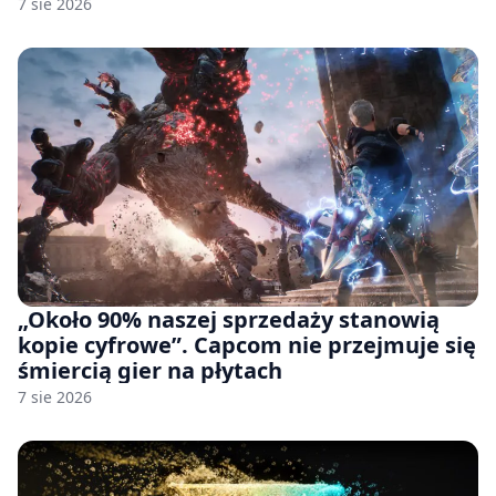
handlowej”. OpenAI żąda odrzucenia
7 sie 2026
pozwu
„Około 90% naszej sprzedaży stanowią
kopie cyfrowe”. Capcom nie przejmuje się
śmiercią gier na płytach
7 sie 2026