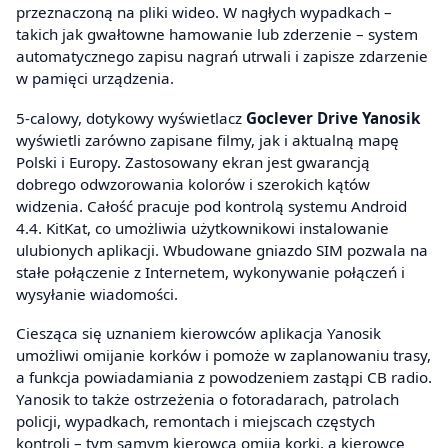
przeznaczoną na pliki wideo. W nagłych wypadkach –
takich jak gwałtowne hamowanie lub zderzenie – system
automatycznego zapisu nagrań utrwali i zapisze zdarzenie
w pamięci urządzenia.
5-calowy, dotykowy wyświetlacz
Goclever Drive Yanosik
wyświetli zarówno zapisane filmy, jak i aktualną mapę
Polski i Europy. Zastosowany ekran jest gwarancją
dobrego odwzorowania kolorów i szerokich kątów
widzenia. Całość pracuje pod kontrolą systemu Android
4.4. KitKat, co umożliwia użytkownikowi instalowanie
ulubionych aplikacji. Wbudowane gniazdo SIM pozwala na
stałe połączenie z Internetem, wykonywanie połączeń i
wysyłanie wiadomości.
Ciesząca się uznaniem kierowców aplikacja Yanosik
umożliwi omijanie korków i pomoże w zaplanowaniu trasy,
a funkcja powiadamiania z powodzeniem zastąpi CB radio.
Yanosik to także ostrzeżenia o fotoradarach, patrolach
policji, wypadkach, remontach i miejscach częstych
kontroli – tym samym kierowca omija korki, a kierowcę