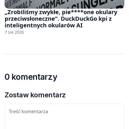
„Zrobiliśmy zwykłe, pie****one okulary
przeciwsłoneczne”. DuckDuckGo kpi z
inteligentnych okularów AI
7 sie 2026
0 komentarzy
Zostaw komentarz