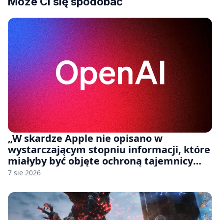
Może Ci się spodobać
„W skardze Apple nie opisano w
wystarczającym stopniu informacji, które
miałyby być objęte ochroną tajemnicy
handlowej”. OpenAI żąda odrzucenia
7 sie 2026
pozwu