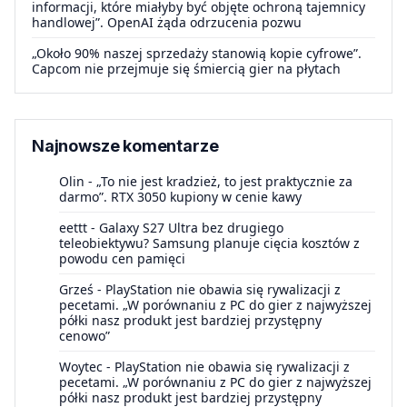
informacji, które miałyby być objęte ochroną tajemnicy
handlowej”. OpenAI żąda odrzucenia pozwu
„Około 90% naszej sprzedaży stanowią kopie cyfrowe”.
Capcom nie przejmuje się śmiercią gier na płytach
Najnowsze komentarze
Olin
-
„To nie jest kradzież, to jest praktycznie za
darmo”. RTX 3050 kupiony w cenie kawy
eettt
-
Galaxy S27 Ultra bez drugiego
teleobiektywu? Samsung planuje cięcia kosztów z
powodu cen pamięci
Grześ
-
PlayStation nie obawia się rywalizacji z
pecetami. „W porównaniu z PC do gier z najwyższej
półki nasz produkt jest bardziej przystępny
cenowo”
Woytec
-
PlayStation nie obawia się rywalizacji z
pecetami. „W porównaniu z PC do gier z najwyższej
półki nasz produkt jest bardziej przystępny