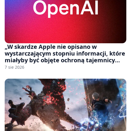
„W skardze Apple nie opisano w
wystarczającym stopniu informacji, które
miałyby być objęte ochroną tajemnicy
handlowej”. OpenAI żąda odrzucenia
7 sie 2026
pozwu