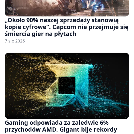
„Około 90% naszej sprzedaży stanowią
kopie cyfrowe”. Capcom nie przejmuje się
śmiercią gier na płytach
7 sie 2026
Gaming odpowiada za zaledwie 6%
przychodów AMD. Gigant bije rekordy