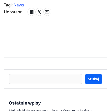
Tagi:
News
Udostępnij:
Szukaj
Ostatnie wpisy
Meksyk idzie na wojnę sądową z Sony w związku z