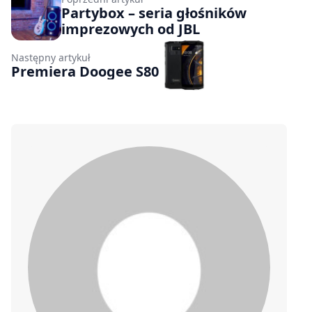
Partybox – seria głośników
imprezowych od JBL
Następny artykuł
Premiera Doogee S80