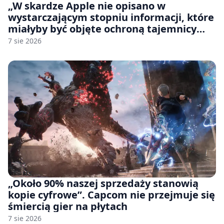
„W skardze Apple nie opisano w
wystarczającym stopniu informacji, które
miałyby być objęte ochroną tajemnicy
handlowej”. OpenAI żąda odrzucenia
7 sie 2026
pozwu
„Około 90% naszej sprzedaży stanowią
kopie cyfrowe”. Capcom nie przejmuje się
śmiercią gier na płytach
7 sie 2026