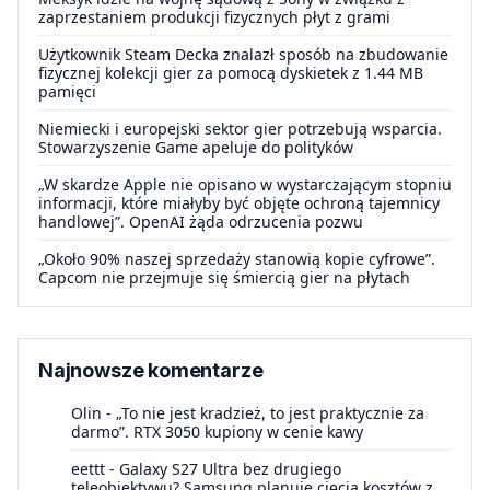
zaprzestaniem produkcji fizycznych płyt z grami
Użytkownik Steam Decka znalazł sposób na zbudowanie
fizycznej kolekcji gier za pomocą dyskietek z 1.44 MB
pamięci
Niemiecki i europejski sektor gier potrzebują wsparcia.
Stowarzyszenie Game apeluje do polityków
„W skardze Apple nie opisano w wystarczającym stopniu
informacji, które miałyby być objęte ochroną tajemnicy
handlowej”. OpenAI żąda odrzucenia pozwu
„Około 90% naszej sprzedaży stanowią kopie cyfrowe”.
Capcom nie przejmuje się śmiercią gier na płytach
Najnowsze komentarze
Olin
-
„To nie jest kradzież, to jest praktycznie za
darmo”. RTX 3050 kupiony w cenie kawy
eettt
-
Galaxy S27 Ultra bez drugiego
teleobiektywu? Samsung planuje cięcia kosztów z