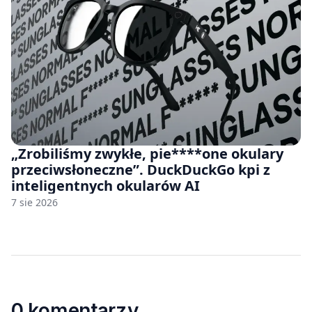
„Zrobiliśmy zwykłe, pie****one okulary
przeciwsłoneczne”. DuckDuckGo kpi z
inteligentnych okularów AI
7 sie 2026
0 komentarzy