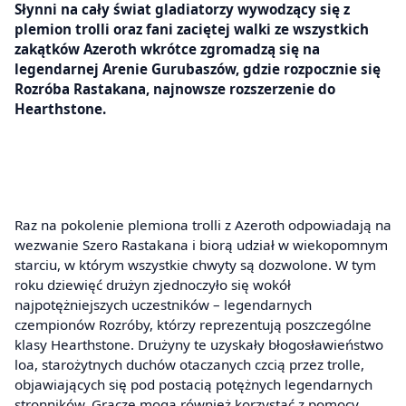
Słynni na cały świat gladiatorzy wywodzący się z
plemion trolli oraz fani zaciętej walki ze wszystkich
zakątków Azeroth wkrótce zgromadzą się na
legendarnej Arenie Gurubaszów, gdzie rozpocznie się
Rozróba Rastakana, najnowsze rozszerzenie do
Hearthstone.
Raz na pokolenie plemiona trolli z Azeroth odpowiadają na
wezwanie Szero Rastakana i biorą udział w wiekopomnym
starciu, w którym wszystkie chwyty są dozwolone. W tym
roku dziewięć drużyn zjednoczyło się wokół
najpotężniejszych uczestników – legendarnych
czempionów Rozróby, którzy reprezentują poszczególne
klasy Hearthstone. Drużyny te uzyskały błogosławieństwo
loa, starożytnych duchów otaczanych czcią przez trolle,
objawiających się pod postacią potężnych legendarnych
stronników. Gracze mogą również korzystać z pomocy