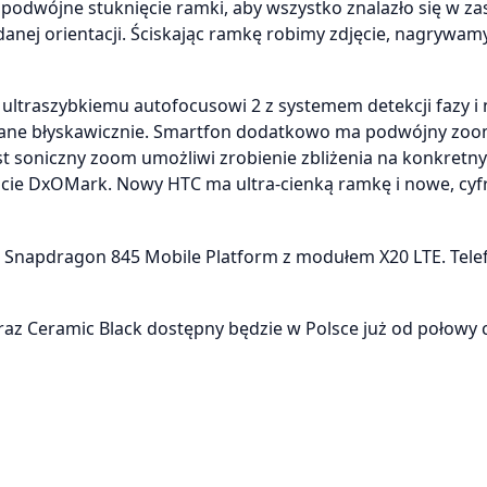
 podwójne stuknięcie ramki, aby wszystko znalazło się w za
nej orientacji. Ściskając ramkę robimy zdjęcie, nagrywamy 
i ultraszybkiemu autofocusowi 2 z systemem detekcji fazy 
wane błyskawicznie. Smartfon dodatkowo ma podwójny zo
t soniczny zoom umożliwi zrobienie zbliżenia na konkretn
eście DxOMark. Nowy HTC ma ultra-cienką ramkę i nowe, cy
 Snapdragon 845 Mobile Platform z modułem X20 LTE. Tel
az Ceramic Black dostępny będzie w Polsce już od połowy 