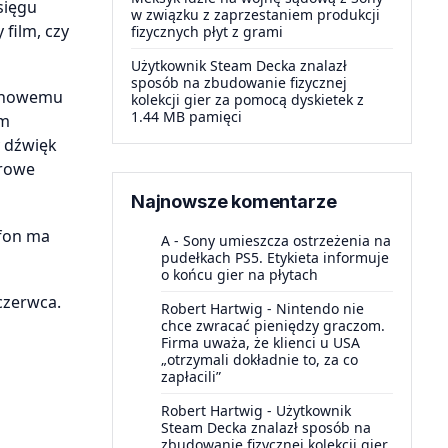
sięgu
w związku z zaprzestaniem produkcji
film, czy
fizycznych płyt z grami
Użytkownik Steam Decka znalazł
sposób na zbudowanie fizycznej
i nowemu
kolekcji gier za pomocą dyskietek z
1.44 MB pamięci
om
y dźwięk
frowe
Najnowsze komentarze
efon ma
A
-
Sony umieszcza ostrzeżenia na
pudełkach PS5. Etykieta informuje
o końcu gier na płytach
czerwca.
Robert Hartwig
-
Nintendo nie
chce zwracać pieniędzy graczom.
Firma uważa, że klienci u USA
„otrzymali dokładnie to, za co
zapłacili”
Robert Hartwig
-
Użytkownik
Steam Decka znalazł sposób na
zbudowanie fizycznej kolekcji gier