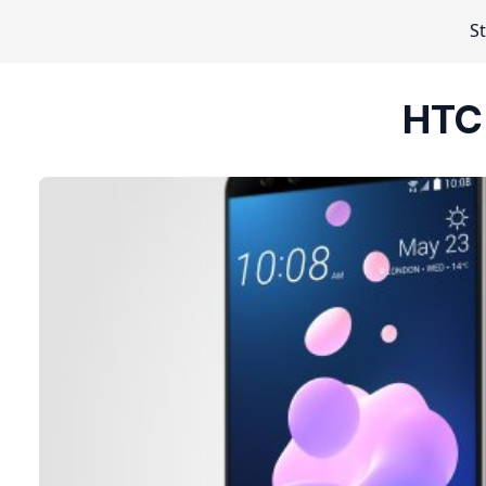
S
HTC 