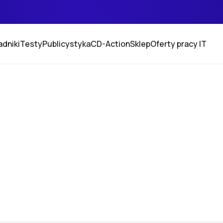
adniki
Testy
Publicystyka
CD-Action
Sklep
Oferty pracy IT