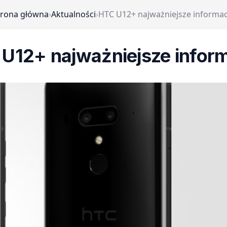
trona główna
›
Aktualności
›
HTC U12+ najważniejsze informac
U12+ najważniejsze infor