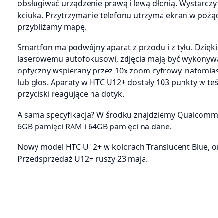
obsługiwać urządzenie prawą i lewą dłonią. Wystarczy
kciuka. Przytrzymanie telefonu utrzyma ekran w pożąda
przybliżamy mapę.
Smartfon ma podwójny aparat z przodu i z tyłu. Dzięk
laserowemu autofokusowi, zdjęcia mają być wykony
optyczny wspierany przez 10x zoom cyfrowy, natomias
lub głos. Aparaty w HTC U12+ dostały 103 punkty w t
przyciski reagujące na dotyk.
A sama specyfikacja? W środku znajdziemy Qualcomm
6GB pamięci RAM i 64GB pamięci na dane.
Nowy model HTC U12+ w kolorach Translucent Blue, or
Przedsprzedaż U12+ ruszy 23 maja.