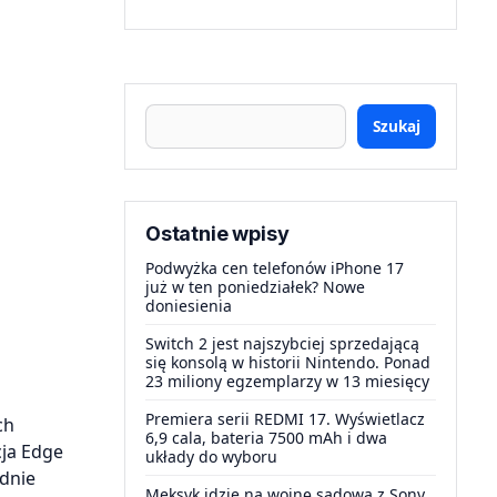
Szukaj
Ostatnie wpisy
Podwyżka cen telefonów iPhone 17
już w ten poniedziałek? Nowe
doniesienia
Switch 2 jest najszybciej sprzedającą
się konsolą w historii Nintendo. Ponad
23 miliony egzemplarzy w 13 miesięcy
Premiera serii REDMI 17. Wyświetlacz
ch
6,9 cala, bateria 7500 mAh i dwa
ja Edge
układy do wyboru
odnie
Meksyk idzie na wojnę sądową z Sony