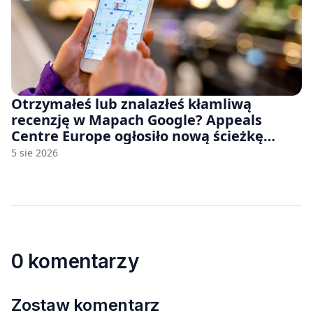
Otrzymałeś lub znalazłeś kłamliwą
recenzję w Mapach Google? Appeals
Centre Europe ogłosiło nową ścieżkę
odwoławczą dla firm i konsumentów
5 sie 2026
0 komentarzy
Zostaw komentarz