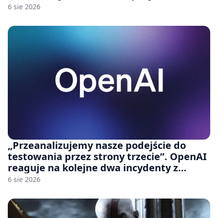
6 sie 2026
„Przeanalizujemy nasze podejście do
testowania przez strony trzecie”. OpenAI
reaguje na kolejne dwa incydenty z
udziałem autorskich modeli
6 sie 2026