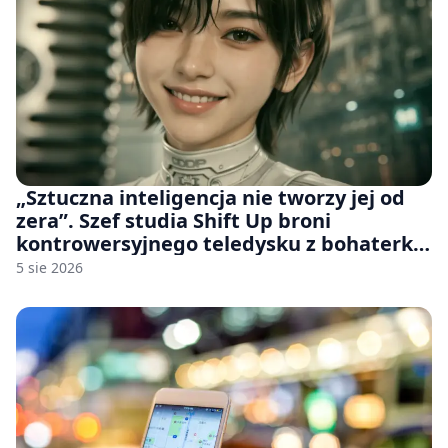
„Sztuczna inteligencja nie tworzy jej od
zera”. Szef studia Shift Up broni
kontrowersyjnego teledysku z bohaterką
Stellar Blade: Blood Rain
5 sie 2026