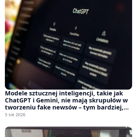
Modele sztucznej inteligencji, takie jak
ChatGPT i Gemini, nie mają skrupułów w
tworzeniu fake newsów – tym bardziej,
jeśli rozmawiasz z nimi po polsku
5 sie 2026