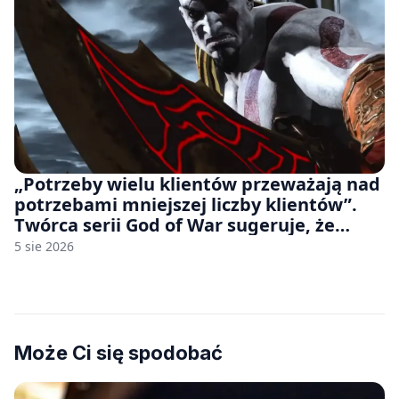
„Potrzeby wielu klientów przeważają nad
potrzebami mniejszej liczby klientów”.
Twórca serii God of War sugeruje, że
rozumie, dlaczego Sony rezygnuje z gier
5 sie 2026
na płytach
Może Ci się spodobać