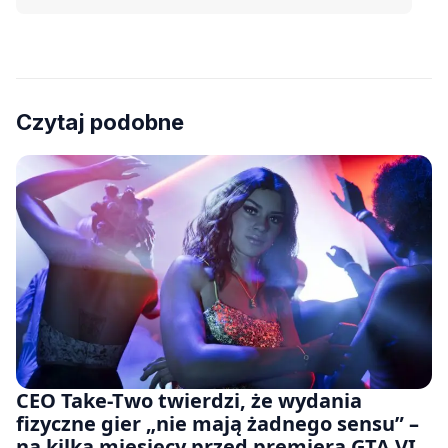
Czytaj podobne
CEO Take-Two twierdzi, że wydania
fizyczne gier „nie mają żadnego sensu” –
na kilka miesięcy przed premierą GTA VI