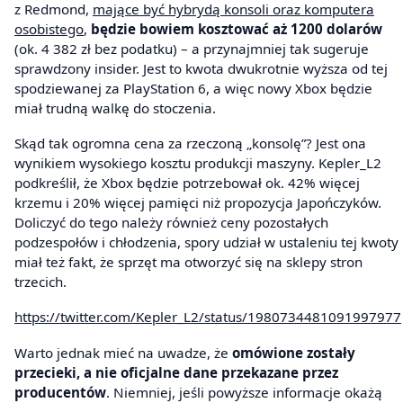
z Redmond,
mające być hybrydą konsoli oraz komputera
osobistego
,
będzie bowiem kosztować aż 1200 dolarów
(ok. 4 382 zł bez podatku) – a przynajmniej tak sugeruje
sprawdzony insider. Jest to kwota dwukrotnie wyższa od tej
spodziewanej za PlayStation 6, a więc nowy Xbox będzie
miał trudną walkę do stoczenia.
Skąd tak ogromna cena za rzeczoną „konsolę”? Jest ona
wynikiem wysokiego kosztu produkcji maszyny. Kepler_L2
podkreślił, że Xbox będzie potrzebował ok. 42% więcej
krzemu i 20% więcej pamięci niż propozycja Japończyków.
Doliczyć do tego należy również ceny pozostałych
podzespołów i chłodzenia, spory udział w ustaleniu tej kwoty
miał też fakt, że sprzęt ma otworzyć się na sklepy stron
trzecich.
https://twitter.com/Kepler_L2/status/1980734481091997977
Warto jednak mieć na uwadze, że
omówione zostały
przecieki, a nie oficjalne dane przekazane przez
producentów
. Niemniej, jeśli powyższe informacje okażą