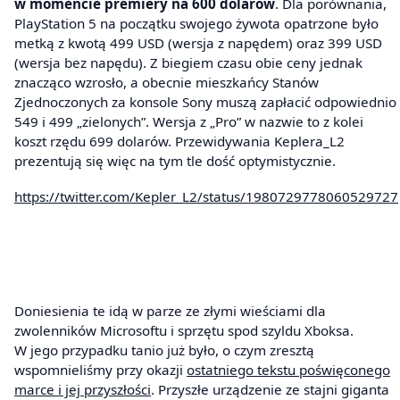
w momencie premiery na 600 dolarów
. Dla porównania,
PlayStation 5 na początku swojego żywota opatrzone było
metką z kwotą 499 USD (wersja z napędem) oraz 399 USD
(wersja bez napędu). Z biegiem czasu obie ceny jednak
znacząco wzrosło, a obecnie mieszkańcy Stanów
Zjednoczonych za konsole Sony muszą zapłacić odpowiednio
549 i 499 „zielonych”. Wersja z „Pro” w nazwie to z kolei
koszt rzędu 699 dolarów. Przewidywania Keplera_L2
prezentują się więc na tym tle dość optymistycznie.
https://twitter.com/Kepler_L2/status/1980729778060529727
Doniesienia te idą w parze ze złymi wieściami dla
zwolenników Microsoftu i sprzętu spod szyldu Xboksa.
W jego przypadku tanio już było, o czym zresztą
wspomnieliśmy przy okazji
ostatniego tekstu poświęconego
marce i jej przyszłości
. Przyszłe urządzenie ze stajni giganta