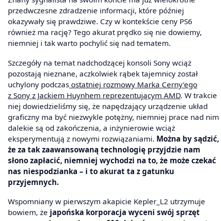
przedwczesne zdradzenie informacji, które później
okazywały się prawdziwe. Czy w kontekście ceny PS6
również ma rację? Tego akurat prędko się nie dowiemy,
niemniej i tak warto pochylić się nad tematem.
Szczegóły na temat nadchodzącej konsoli Sony wciąż
pozostają nieznane, aczkolwiek rąbek tajemnicy został
uchylony podczas
ostatniej rozmowy Marka Cerny’ego
z Sony z Jackiem Huynhem reprezentującym AMD
. W trakcie
niej dowiedzieliśmy się, że napędzający urządzenie układ
graficzny ma być niezwykle potężny, niemniej prace nad nim
dalekie są od zakończenia, a inżynierowie wciąż
eksperymentują z nowymi rozwiązaniami.
Można by sądzić,
że za tak zaawansowaną technologię przyjdzie nam
słono zapłacić, niemniej wychodzi na to, że może czekać
nas niespodzianka – i to akurat ta z gatunku
przyjemnych.
Wspomniany w pierwszym akapicie Kepler_L2 utrzymuje
bowiem, że
japońska korporacja wyceni swój sprzęt