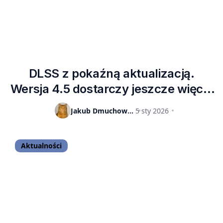
DLSS z pokaźną aktualizacją.
Wersja 4.5 dostarczy jeszcze więcej
klatek i bardziej wyrazisty obraz
Jakub Dmuchowski
5 sty 2026
Aktualności