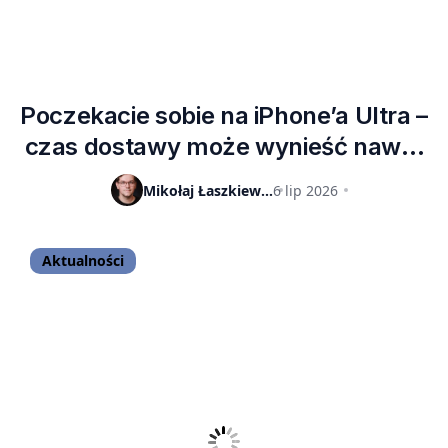
Poczekacie sobie na iPhone’a Ultra –
czas dostawy może wynieść nawet
6 tygodni
Mikołaj Łaszkiewicz
6 lip 2026
Aktualności