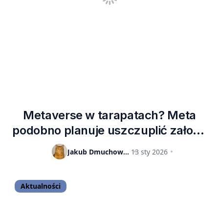
Metaverse w tarapatach? Meta
podobno planuje uszczuplić załogę
Reality Labs
Jakub Dmuchowski
13 sty 2026
Aktualności