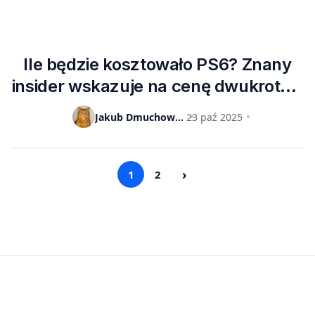
Ile będzie kosztowało PS6? Znany
insider wskazuje na cenę dwukrotnie
niższą niż za nowego Xboksa
Jakub Dmuchowski
23 paź 2025
›
1
2