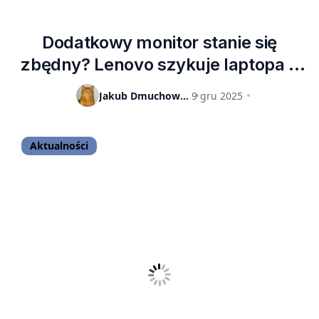
Dodatkowy monitor stanie się
zbędny? Lenovo szykuje laptopa z
rozwijanym ekranem
Jakub Dmuchowski
9 gru 2025
ultrapanoramicznym
Aktualności