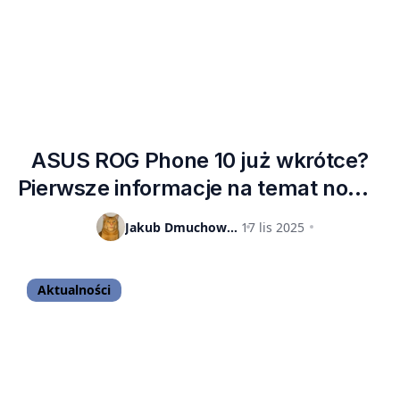
ASUS ROG Phone 10 już wkrótce?
Pierwsze informacje na temat nowej
serii gamingowych smartfonów
Jakub Dmuchowski
17 lis 2025
Aktualności