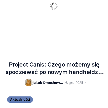
Project Canis: Czego możemy się
spodziewać po nowym handheldzie
Sony? [PLOTKA]
Jakub Dmuchowski
18 gru 2025
Aktualności