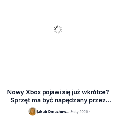
Nowy Xbox pojawi się już wkrótce?
Sprzęt ma być napędzany przez
Windowsa i uruchamiać gry ze
Jakub Dmuchowski
8 sty 2026