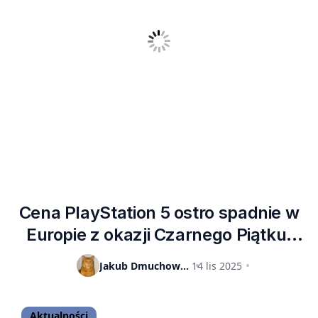
Cena PlayStation 5 ostro spadnie w
Europie z okazji Czarnego Piątku.
Czy polskie sklepy również
Jakub Dmuchowski
14 lis 2025
zaoferują duże zniżki na konsolę
Sony?
Aktualności