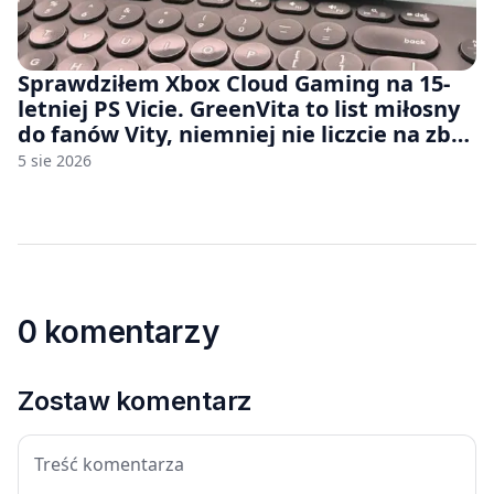
Sprawdziłem Xbox Cloud Gaming na 15-
letniej PS Vicie. GreenVita to list miłosny
do fanów Vity, niemniej nie liczcie na zbyt
wiele [FELIETON]
5 sie 2026
0 komentarzy
Zostaw komentarz