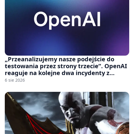
„Przeanalizujemy nasze podejście do
testowania przez strony trzecie”. OpenAI
reaguje na kolejne dwa incydenty z
udziałem autorskich modeli
6 sie 2026