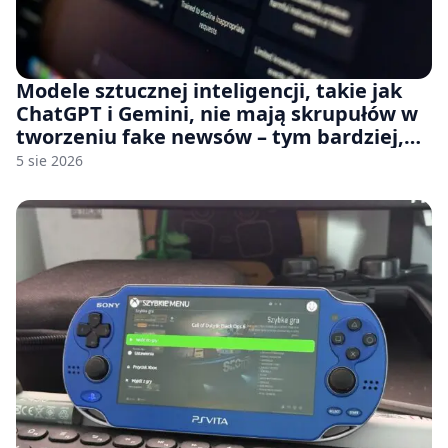
Modele sztucznej inteligencji, takie jak
ChatGPT i Gemini, nie mają skrupułów w
tworzeniu fake newsów – tym bardziej,
jeśli rozmawiasz z nimi po polsku
5 sie 2026