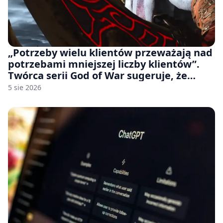
„Potrzeby wielu klientów przeważają nad
potrzebami mniejszej liczby klientów”.
Twórca serii God of War sugeruje, że
rozumie, dlaczego Sony rezygnuje z gier
5 sie 2026
na płytach