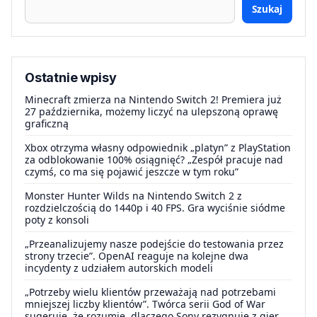
Szukaj
Ostatnie wpisy
Minecraft zmierza na Nintendo Switch 2! Premiera już
27 października, możemy liczyć na ulepszoną oprawę
graficzną
Xbox otrzyma własny odpowiednik „platyn” z PlayStation
za odblokowanie 100% osiągnięć? „Zespół pracuje nad
czymś, co ma się pojawić jeszcze w tym roku”
Monster Hunter Wilds na Nintendo Switch 2 z
rozdzielczością do 1440p i 40 FPS. Gra wyciśnie siódme
poty z konsoli
„Przeanalizujemy nasze podejście do testowania przez
strony trzecie”. OpenAI reaguje na kolejne dwa
incydenty z udziałem autorskich modeli
„Potrzeby wielu klientów przeważają nad potrzebami
mniejszej liczby klientów”. Twórca serii God of War
sugeruje, że rozumie, dlaczego Sony rezygnuje z gier