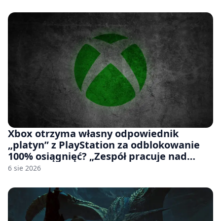
Xbox otrzyma własny odpowiednik
„platyn” z PlayStation za odblokowanie
100% osiągnięć? „Zespół pracuje nad
czymś, co ma się pojawić jeszcze w tym
6 sie 2026
roku”