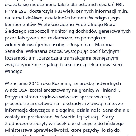
okazała się nieoceniona także dla ostatnich działań FBI.
Firma ESET dostarczyła FBI wielu cennych informacji m.in.
na temat złośliwej działalności botnetu Windigo i jego
komponentów. W efekcie agenci Federalnego Biura
Śledczego rozpoczęli monitoring dochodów generowanych
przez fałszywe sieci reklamowe, co pomogło im
zidentyfikować jedną osobę – Rosjanina – Maxima
Senakha. Wskazana osoba, występując pod fikcyjnymi
tożsamościami, zarządzała transakcjami pieniężnymi
związanymi z nielegalną działalnością reklamową sieci
Windigo.
W sierpniu 2015 roku Rosjanin, na prośbę federalnych
władz USA, został aresztowany na granicy w Finlandii.
Rosyjska strona rządowa wówczas sprzeciwiła się
procedurze aresztowania i ekstradycji z uwagi na to, że
informacje dotyczące nielegalnej działalności Senakha nie
zostały im przekazane. W świetle tej sytuacji, Stany
Zjednoczone złożyły wniosek o ekstradycję do fińskiego
Ministerstwa Sprawiedliwości, które przychyliło się do