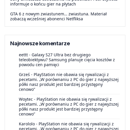
informuje o końcu gier na płytach
GTA 6 z nowym zwiastunem… zwiastuna. Materiał
zobaczą wcześniej abonenci Netfliksa
Najnowsze komentarze
eettt
-
Galaxy S27 Ultra bez drugiego
teleobiektywu? Samsung planuje cięcia kosztów z
powodu cen pamięci
Grześ
-
PlayStation nie obawia się rywalizacji z
pecetami. „W porównaniu z PC do gier z najwyższej
półki nasz produkt jest bardziej przystępny
cenowo”
Woytec
-
PlayStation nie obawia się rywalizacji z
pecetami. „W porównaniu z PC do gier z najwyższej
półki nasz produkt jest bardziej przystępny
cenowo”
Karololo
-
PlayStation nie obawia się rywalizacji z
pecetami. „W porównaniu z PC do gier z najwyższej