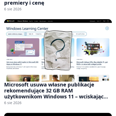
premiery i cenę
6 sie 2026
Microsoft usuwa własne publikacje
rekomendujące 32 GB RAM
użytkownikom Windows 11 – wciskając
nam przy tym komputery z 8 GB RAM po
6 sie 2026
zawyżonych cenach