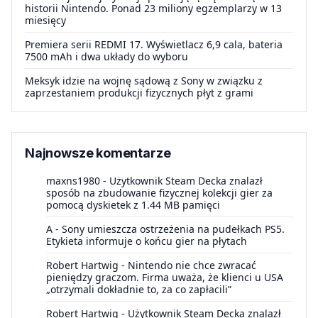
historii Nintendo. Ponad 23 miliony egzemplarzy w 13
miesięcy
Premiera serii REDMI 17. Wyświetlacz 6,9 cala, bateria
7500 mAh i dwa układy do wyboru
Meksyk idzie na wojnę sądową z Sony w związku z
zaprzestaniem produkcji fizycznych płyt z grami
Najnowsze komentarze
maxns1980
-
Użytkownik Steam Decka znalazł
sposób na zbudowanie fizycznej kolekcji gier za
pomocą dyskietek z 1.44 MB pamięci
A
-
Sony umieszcza ostrzeżenia na pudełkach PS5.
Etykieta informuje o końcu gier na płytach
Robert Hartwig
-
Nintendo nie chce zwracać
pieniędzy graczom. Firma uważa, że klienci u USA
„otrzymali dokładnie to, za co zapłacili”
Robert Hartwig
-
Użytkownik Steam Decka znalazł