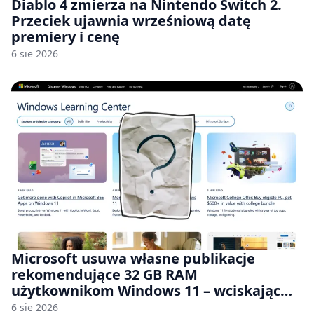
Diablo 4 zmierza na Nintendo Switch 2.
Przeciek ujawnia wrześniową datę
premiery i cenę
6 sie 2026
Microsoft usuwa własne publikacje
rekomendujące 32 GB RAM
użytkownikom Windows 11 – wciskając
nam przy tym komputery z 8 GB RAM po
6 sie 2026