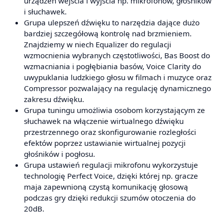
urządzeń wejścia i wyjścia np. mikrofonów, głośników
i słuchawek.
Grupa ulepszeń dźwięku to narzędzia dające dużo
bardziej szczegółową kontrolę nad brzmieniem.
Znajdziemy w niech Equalizer do regulacji
wzmocnienia wybranych częstotliwości, Bas Boost do
wzmacniania i pogłębiania basów, Voice Clarity do
uwypuklania ludzkiego głosu w filmach i muzyce oraz
Compressor pozwalający na regulację dynamicznego
zakresu dźwięku.
Grupa tuningu umożliwia osobom korzystającym ze
słuchawek na włączenie wirtualnego dźwięku
przestrzennego oraz skonfigurowanie rozległości
efektów poprzez ustawianie wirtualnej pozycji
głośników i pogłosu.
Grupa ustawień regulacji mikrofonu wykorzystuje
technologię Perfect Voice, dzięki której np. gracze
maja zapewnioną czystą komunikację głosową
podczas gry dzięki redukcji szumów otoczenia do
20dB.