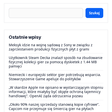
Szukaj
Ostatnie wpisy
Meksyk idzie na wojnę sądową z Sony w związku z
zaprzestaniem produkcji fizycznych płyt z grami
Użytkownik Steam Decka znalazł sposób na zbudowanie
fizycznej kolekcji gier za pomocą dyskietek z 1.44 MB
pamięci
Niemiecki i europejski sektor gier potrzebują wsparcia.
Stowarzyszenie Game apeluje do polityków
„W skardze Apple nie opisano w wystarczającym stopniu
informacji, które miałyby być objęte ochroną tajemnicy
handlowej”. OpenAI żąda odrzucenia pozwu
„Około 90% naszej sprzedaży stanowią kopie cyfrowe”.
Capcom nie przejmuje się śmiercią gier na płytach