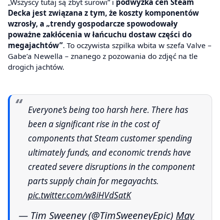
„Wszyscy tutaj są zbyt surowi” i
podwyżka cen Steam
Decka jest związana z tym, że koszty komponentów
wzrosły, a „trendy gospodarcze spowodowały
poważne zakłócenia w łańcuchu dostaw części do
megajachtów”
. To oczywista szpilka wbita w szefa Valve –
Gabe’a Newella – znanego z pozowania do zdjęć na tle
drogich jachtów.
Everyone’s being too harsh here. There has
been a significant rise in the cost of
components that Steam customer spending
ultimately funds, and economic trends have
created severe disruptions in the component
parts supply chain for megayachts.
pic.twitter.com/w8iHVdSatK
— Tim Sweeney (@TimSweeneyEpic)
May