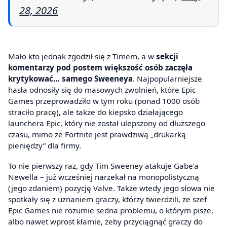
28, 2026
Mało kto jednak zgodził się z Timem, a w
sekcji
komentarzy pod postem większość osób zaczęła
krytykować… samego Sweeneya
. Najpopularniejsze
hasła odnosiły się do masowych zwolnień, które Epic
Games przeprowadziło w tym roku (ponad 1000 osób
straciło pracę), ale także do kiepsko działającego
launchera Epic, który nie został ulepszony od dłuższego
czasu, mimo że Fortnite jest prawdziwą „drukarką
pieniędzy” dla firmy.
To nie pierwszy raz, gdy Tim Sweeney atakuje Gabe’a
Newella – już wcześniej narzekał na monopolistyczną
(jego zdaniem) pozycję Valve. Także wtedy jego słowa nie
spotkały się z uznaniem graczy, którzy twierdzili, że szef
Epic Games nie rozumie sedna problemu, o którym pisze,
albo nawet wprost kłamie, żeby przyciągnąć graczy do