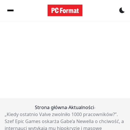
Pr
Strona główna
›
Aktualności
›
„Kiedy ostatnio Valve zwolniło 1000 pracowników?”.
Szef Epic Games oskarża Gabe’a Newella o chciwość, a
internauci wytykają mu hipokryzję i masowe