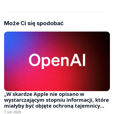
Może Ci się spodobać
„W skardze Apple nie opisano w
wystarczającym stopniu informacji, które
miałyby być objęte ochroną tajemnicy
handlowej”. OpenAI żąda odrzucenia
7 sie 2026