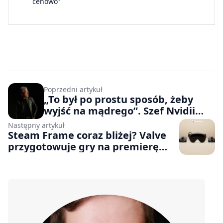
cenowo”
Poprzedni artykuł
„To był po prostu sposób, żeby
wyjść na mądrego”. Szef Nvidii
krytykuje firmy zrzucające winę za
Następny artykuł
zwolnienia na AI
Steam Frame coraz bliżej? Valve
przygotowuje gry na premierę
nowych gogli VR