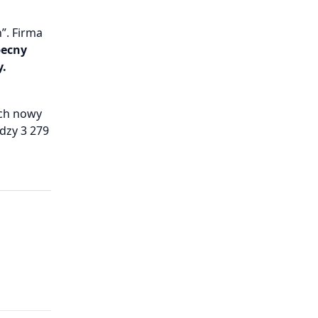
”. Firma
becny
y.
ich nowy
dzy 3 279