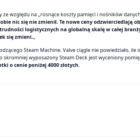
y ze względu na „rosnące koszty pamięci i nośników danych
bie nic się nie zmienił. Te nowe ceny odzwierciedlają o
udności logistycznych na globalną skalę w całej branż
k się zmieni.
„
odzącego Steam Machine. Valve ciągle nie powiedziało, ile 
żo skromniej wyposażony Steam Deck jest wyceniony pomię
tki o cenie poniżej 4000 złotych
.