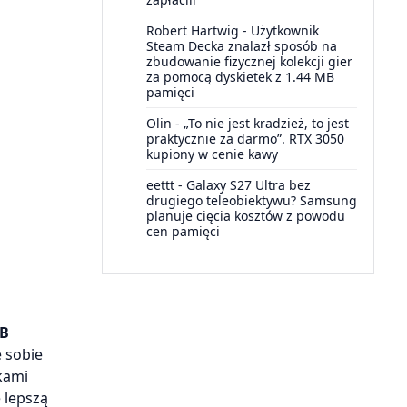
Robert Hartwig
-
Użytkownik
Steam Decka znalazł sposób na
zbudowanie fizycznej kolekcji gier
za pomocą dyskietek z 1.44 MB
pamięci
Olin
-
„To nie jest kradzież, to jest
praktycznie za darmo”. RTX 3050
kupiony w cenie kawy
eettt
-
Galaxy S27 Ultra bez
drugiego teleobiektywu? Samsung
planuje cięcia kosztów z powodu
cen pamięci
TB
 sobie
kami
e lepszą