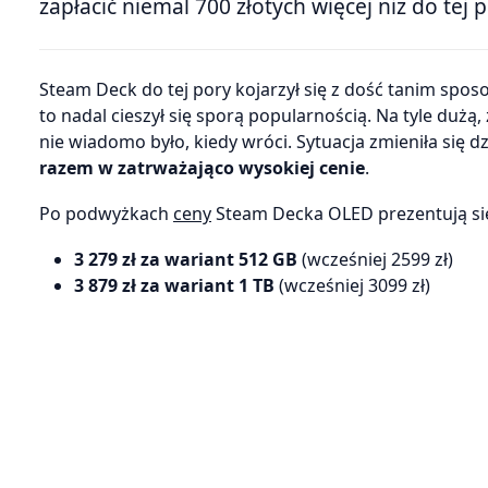
zapłacić niemal 700 złotych więcej niż do tej 
Steam Deck do tej pory kojarzył się z dość tanim sposobem na granie przenośne i choć ma na karku już ponad cztery lata
to nadal cieszył się sporą popularnością. Na tyle dużą
nie wiadomo było, kiedy wróci. Sytuacja zmieniła się d
razem w zatrważająco wysokiej cenie
.
Po podwyżkach
ceny
Steam Decka OLED prezentują si
3 279 zł za wariant 512 GB
(wcześniej 2599 zł)
3 879 zł za wariant 1 TB
(wcześniej 3099 zł)