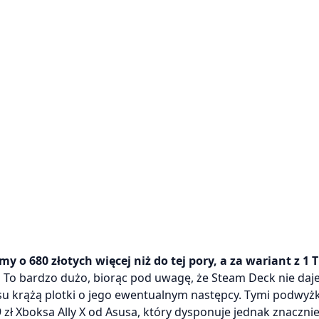
 o 680 złotych więcej niż do tej pory, a za wariant z 1 
.
To bardzo dużo, biorąc pod uwagę, że Steam Deck nie daje
su krążą plotki o jego ewentualnym następcy. Tymi podwyż
9 zł Xboksa Ally X od Asusa, który dysponuje jednak znaczni