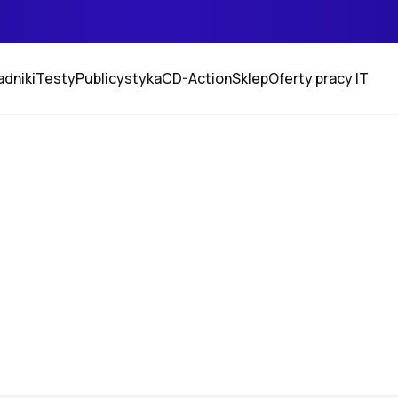
adniki
Testy
Publicystyka
CD-Action
Sklep
Oferty pracy IT