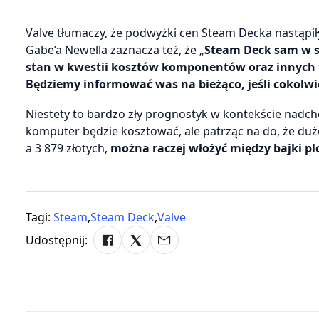
Valve
tłumaczy
, że podwyżki cen Steam Decka nastąpił
Gabe’a Newella zaznacza też, że „
Steam Deck sam w so
stan w kwestii kosztów komponentów oraz innych tr
Będziemy informować was na bieżąco, jeśli cokolwie
Niestety to bardzo zły prognostyk w kontekście nadch
komputer będzie kosztować, ale patrząc na do, że du
a 3 879 złotych,
można raczej włożyć między bajki plo
Tagi:
Steam
,
Steam Deck
,
Valve
Udostępnij: