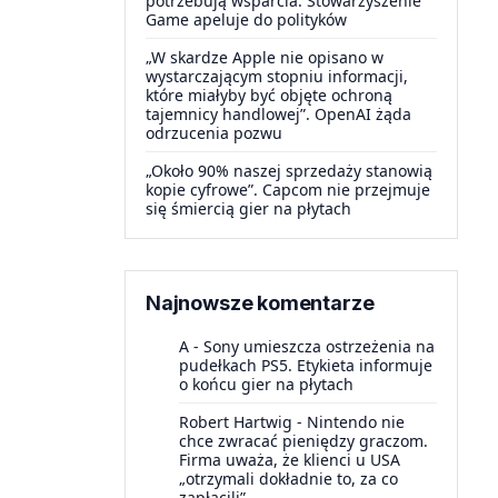
potrzebują wsparcia. Stowarzyszenie
Game apeluje do polityków
„W skardze Apple nie opisano w
wystarczającym stopniu informacji,
które miałyby być objęte ochroną
tajemnicy handlowej”. OpenAI żąda
odrzucenia pozwu
„Około 90% naszej sprzedaży stanowią
kopie cyfrowe”. Capcom nie przejmuje
się śmiercią gier na płytach
Najnowsze komentarze
A
-
Sony umieszcza ostrzeżenia na
pudełkach PS5. Etykieta informuje
o końcu gier na płytach
Robert Hartwig
-
Nintendo nie
chce zwracać pieniędzy graczom.
Firma uważa, że klienci u USA
„otrzymali dokładnie to, za co
zapłacili”