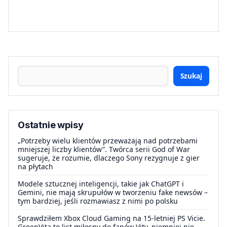
Szukaj
Ostatnie wpisy
„Potrzeby wielu klientów przeważają nad potrzebami
mniejszej liczby klientów”. Twórca serii God of War
sugeruje, że rozumie, dlaczego Sony rezygnuje z gier
na płytach
Modele sztucznej inteligencji, takie jak ChatGPT i
Gemini, nie mają skrupułów w tworzeniu fake newsów –
tym bardziej, jeśli rozmawiasz z nimi po polsku
Sprawdziłem Xbox Cloud Gaming na 15-letniej PS Vicie.
GreenVita to list miłosny do fanów Vity, niemniej nie