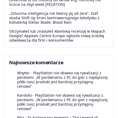
liczcie na zbyt wiele [FELIETON]
„Sztuczna inteligencja nie tworzy jej od zera”. Szef
studia Shift Up broni kontrowersyjnego teledysku z
bohaterką Stellar Blade: Blood Rain
Otrzymałeś lub znalazłeś kłamliwą recenzję w Mapach
Google? Appeals Centre Europe ogłosiło nową ścieżkę
odwoławczą dla firm i konsumentów
Najnowsze komentarze
Woytec
-
PlayStation nie obawia się rywalizacji z
pecetami. „W porównaniu z PC do gier z najwyższej
półki nasz produkt jest bardziej przystępny
cenowo”
Karololo
-
PlayStation nie obawia się rywalizacji z
pecetami. „W porównaniu z PC do gier z najwyższej
półki nasz produkt jest bardziej przystępny
cenowo”
Pika
-
To historyczny moment – The Legend of