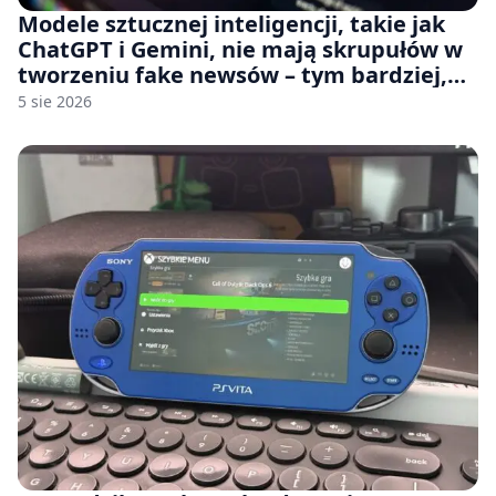
Modele sztucznej inteligencji, takie jak
ChatGPT i Gemini, nie mają skrupułów w
tworzeniu fake newsów – tym bardziej,
jeśli rozmawiasz z nimi po polsku
5 sie 2026