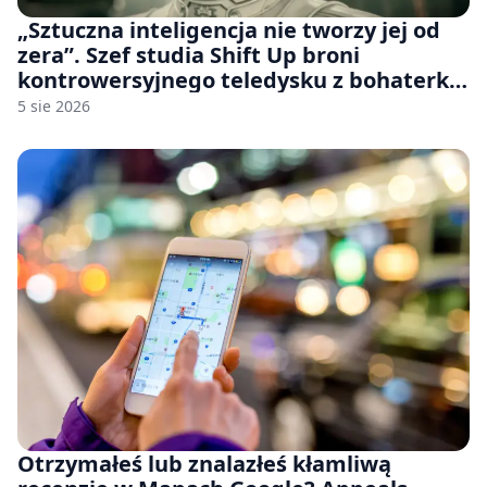
„Sztuczna inteligencja nie tworzy jej od
zera”. Szef studia Shift Up broni
kontrowersyjnego teledysku z bohaterką
Stellar Blade: Blood Rain
5 sie 2026
Otrzymałeś lub znalazłeś kłamliwą