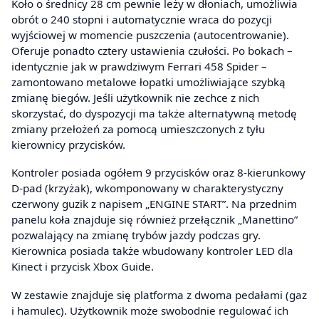
Koło o średnicy 28 cm pewnie leży w dłoniach, umożliwia
obrót o 240 stopni i automatycznie wraca do pozycji
wyjściowej w momencie puszczenia (autocentrowanie).
Oferuje ponadto cztery ustawienia czułości. Po bokach –
identycznie jak w prawdziwym Ferrari 458 Spider –
zamontowano metalowe łopatki umożliwiające szybką
zmianę biegów. Jeśli użytkownik nie zechce z nich
skorzystać, do dyspozycji ma także alternatywną metodę
zmiany przełożeń za pomocą umieszczonych z tyłu
kierownicy przycisków.
Kontroler posiada ogółem 9 przycisków oraz 8-kierunkowy
D-pad (krzyżak), wkomponowany w charakterystyczny
czerwony guzik z napisem „ENGINE START”. Na przednim
panelu koła znajduje się również przełącznik „Manettino”
pozwalający na zmianę trybów jazdy podczas gry.
Kierownica posiada także wbudowany kontroler LED dla
Kinect i przycisk Xbox Guide.
W zestawie znajduje się platforma z dwoma pedałami (gaz
i hamulec). Użytkownik może swobodnie regulować ich