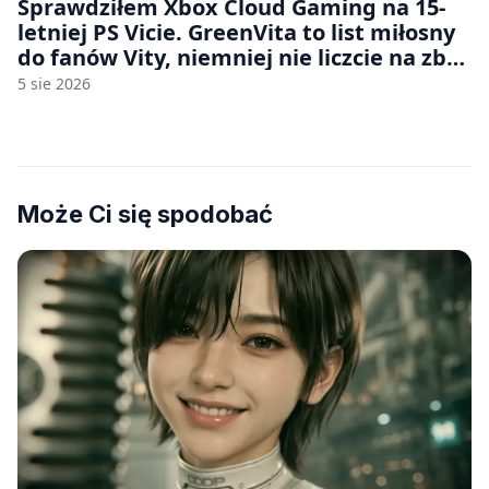
Sprawdziłem Xbox Cloud Gaming na 15-
letniej PS Vicie. GreenVita to list miłosny
do fanów Vity, niemniej nie liczcie na zbyt
wiele [FELIETON]
5 sie 2026
Może Ci się spodobać