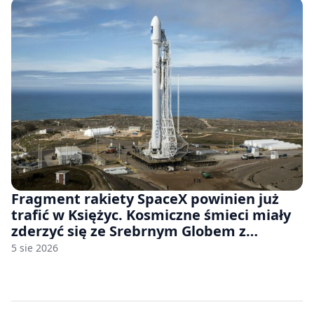
Fragment rakiety SpaceX powinien już
trafić w Księżyc. Kosmiczne śmieci miały
zderzyć się ze Srebrnym Globem z
prędkością 8690 km/h
5 sie 2026