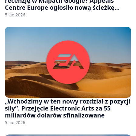
recenzję w Mapach Google? Appeals
Centre Europe ogłosiło nową ścieżkę
odwoławczą dla firm i konsumentów
5 sie 2026
„Wchodzimy w ten nowy rozdział z pozycji
siły”. Przejęcie Electronic Arts za 55
miliardów dolarów sfinalizowane
5 sie 2026