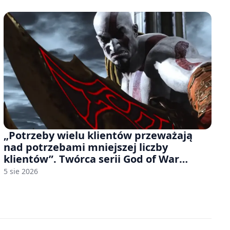
„Potrzeby wielu klientów przeważają
nad potrzebami mniejszej liczby
klientów”. Twórca serii God of War
sugeruje, że rozumie, dlaczego Sony
5 sie 2026
rezygnuje z gier na płytach