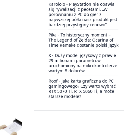
Karololo
-
PlayStation nie obawia
się rywalizacji z pecetami. „W
porównaniu z PC do gier z
najwyższej półki nasz produkt jest
bardziej przystępny cenowo”
Pika
-
To historyczny moment –
The Legend of Zelda: Ocarina of
Time Remake dostanie polski język
X
-
Duży model językowy z prawie
29 milionami parametrów
uruchomiony na mikrokontrolerze
wartym 8 dolarów
Roof
-
Jaka karta graficzna do PC
gamingowego? Czy warto wybrać
RTX 5070 Ti, RTX 5060 Ti, a może
starsze modele?