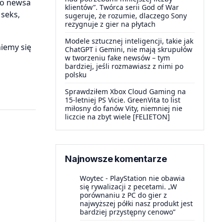
go newsa
klientów”. Twórca serii God of War
seks,
sugeruje, że rozumie, dlaczego Sony
rezygnuje z gier na płytach
Modele sztucznej inteligencji, takie jak
iemy się
ChatGPT i Gemini, nie mają skrupułów
w tworzeniu fake newsów – tym
bardziej, jeśli rozmawiasz z nimi po
polsku
Sprawdziłem Xbox Cloud Gaming na
15-letniej PS Vicie. GreenVita to list
miłosny do fanów Vity, niemniej nie
liczcie na zbyt wiele [FELIETON]
Najnowsze komentarze
Woytec
-
PlayStation nie obawia
się rywalizacji z pecetami. „W
porównaniu z PC do gier z
najwyższej półki nasz produkt jest
bardziej przystępny cenowo”