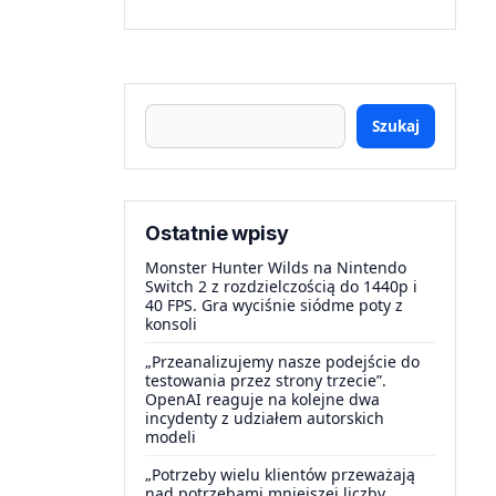
Szukaj
Ostatnie wpisy
Monster Hunter Wilds na Nintendo
Switch 2 z rozdzielczością do 1440p i
40 FPS. Gra wyciśnie siódme poty z
konsoli
„Przeanalizujemy nasze podejście do
testowania przez strony trzecie”.
OpenAI reaguje na kolejne dwa
incydenty z udziałem autorskich
modeli
„Potrzeby wielu klientów przeważają
nad potrzebami mniejszej liczby