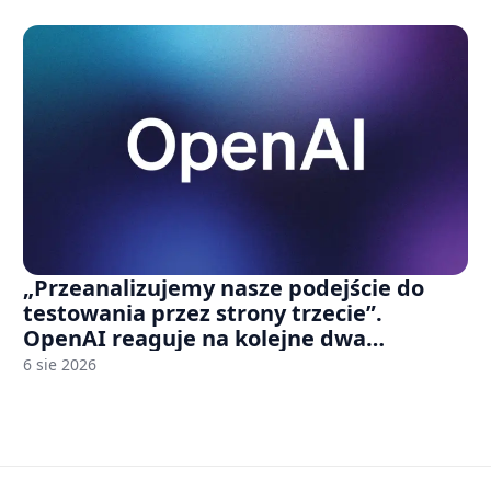
„Przeanalizujemy nasze podejście do
testowania przez strony trzecie”.
OpenAI reaguje na kolejne dwa
incydenty z udziałem autorskich modeli
6 sie 2026