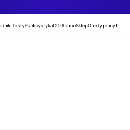
adniki
Testy
Publicystyka
CD-Action
Sklep
Oferty pracy IT