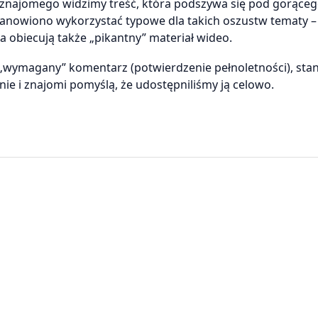
ilu znajomego widzimy treść, która podszywa się pod gorące
anowiono wykorzystać typowe dla takich oszustw tematy – 
a obiecują także „pikantny” materiał wideo.
„wymagany” komentarz (potwierdzenie pełnoletności), stan
nie i znajomi pomyślą, że udostępniliśmy ją celowo.