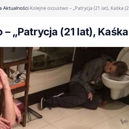
a
›
Aktualności
›
Kolejne oszustwo – „Patrycja (21 lat), Kaśka (22
– „Patrycja (21 lat), Kaśka 