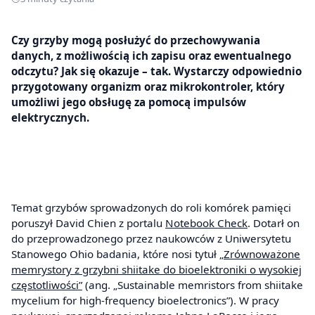
Czy grzyby mogą posłużyć do przechowywania
danych, z możliwością ich zapisu oraz ewentualnego
odczytu? Jak się okazuje – tak. Wystarczy odpowiednio
przygotowany organizm oraz mikrokontroler, który
umożliwi jego obsługę za pomocą impulsów
elektrycznych.
Temat grzybów sprowadzonych do roli komórek pamięci
poruszył David Chien z portalu
Notebook Check
. Dotarł on
do przeprowadzonego przez naukowców z Uniwersytetu
Stanowego Ohio badania, które nosi tytuł
„Zrównoważone
memrystory z grzybni shiitake do bioelektroniki o wysokiej
częstotliwości”
(ang. „Sustainable memristors from shiitake
mycelium for high-frequency bioelectronics”). W pracy