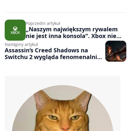
Poprzedni artykuł
„Naszym największym rywalem
nie jest inna konsola”. Xbox nie
walczy już z PlayStation, tylko
Następny artykuł
TikTokiem i filmami
Assassin’s Creed Shadows na
Switchu 2 wygląda fenomenalnie.
Gra wyciśnie siódme poty z konsoli
Nintendo