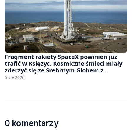
Fragment rakiety SpaceX powinien już
trafić w Księżyc. Kosmiczne śmieci miały
zderzyć się ze Srebrnym Globem z
prędkością 8690 km/h
5 sie 2026
0 komentarzy