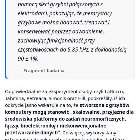
pomocą sieci grzybni połączonych z
elektrodami, pokazując, że memrystory
grzybowe można hodować, trenować i
konserwować poprzez odwodnienie,
zachowując funkcjonalność przy
częstotliwościach do 5,85 kHz, z dokładnością
90 ± 1%.
Fragment badania
Odpowiedzialne za eksperyment osoby, czyli LaRocco,
Tahmina, Petreaca, Simonis oraz Hill, podkreśliły, iż ich
odkrycie jasno wskazuje na to, że
stworzone z grzybów
komputery mogą stanowić „skalowalne, przyjazne dla
środowiska platformy do zadań neuromorficznych,
łącząc bioelektronikę i niekonwencjonalne
przetwarzanie danych”
. Co więcej, wykorzystany
w badaniu gatunek grzyba, lentinula edodes, bądź też