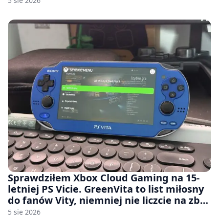
5 sie 2026
Sprawdziłem Xbox Cloud Gaming na 15-
letniej PS Vicie. GreenVita to list miłosny
do fanów Vity, niemniej nie liczcie na zbyt
wiele [FELIETON]
5 sie 2026