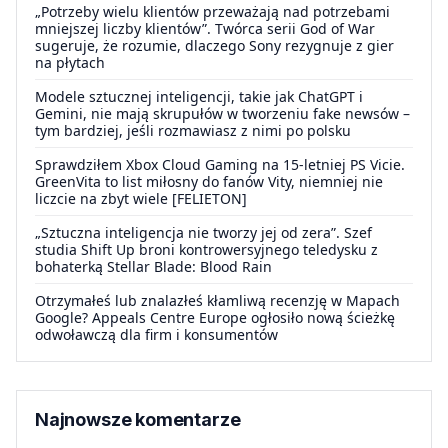
„Potrzeby wielu klientów przeważają nad potrzebami
mniejszej liczby klientów”. Twórca serii God of War
sugeruje, że rozumie, dlaczego Sony rezygnuje z gier
na płytach
Modele sztucznej inteligencji, takie jak ChatGPT i
Gemini, nie mają skrupułów w tworzeniu fake newsów –
tym bardziej, jeśli rozmawiasz z nimi po polsku
Sprawdziłem Xbox Cloud Gaming na 15-letniej PS Vicie.
GreenVita to list miłosny do fanów Vity, niemniej nie
liczcie na zbyt wiele [FELIETON]
„Sztuczna inteligencja nie tworzy jej od zera”. Szef
studia Shift Up broni kontrowersyjnego teledysku z
bohaterką Stellar Blade: Blood Rain
Otrzymałeś lub znalazłeś kłamliwą recenzję w Mapach
Google? Appeals Centre Europe ogłosiło nową ścieżkę
odwoławczą dla firm i konsumentów
Najnowsze komentarze