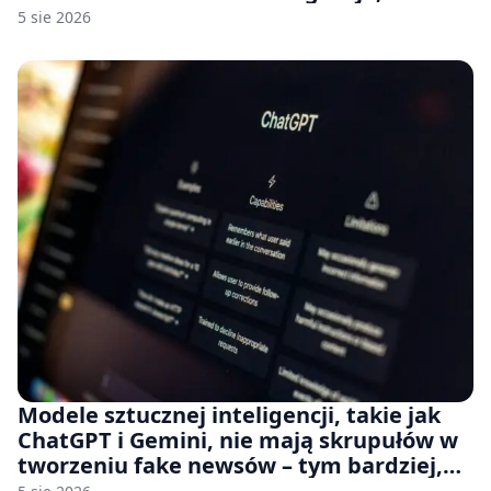
rozumie, dlaczego Sony rezygnuje z gier
5 sie 2026
na płytach
Modele sztucznej inteligencji, takie jak
ChatGPT i Gemini, nie mają skrupułów w
tworzeniu fake newsów – tym bardziej,
jeśli rozmawiasz z nimi po polsku