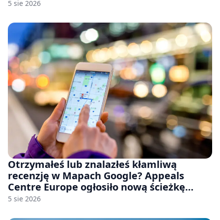
Stellar Blade: Blood Rain
5 sie 2026
Otrzymałeś lub znalazłeś kłamliwą
recenzję w Mapach Google? Appeals
Centre Europe ogłosiło nową ścieżkę
odwoławczą dla firm i konsumentów
5 sie 2026