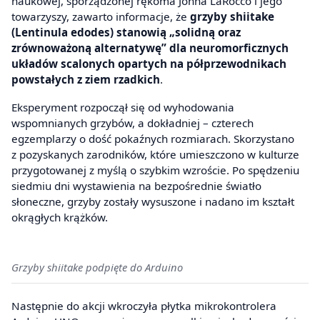
naukowej, sporządzonej rękoma Johna LaRocco i jego
towarzyszy, zawarto informacje, że
grzyby shiitake
(Lentinula edodes) stanowią „solidną oraz
zrównoważoną alternatywę” dla neuromorficznych
układów scalonych opartych na półprzewodnikach
powstałych z ziem rzadkich
.
Eksperyment rozpoczął się od wyhodowania
wspomnianych grzybów, a dokładniej – czterech
egzemplarzy o dość pokaźnych rozmiarach. Skorzystano
z pozyskanych zarodników, które umieszczono w kulturze
przygotowanej z myślą o szybkim wzroście. Po spędzeniu
siedmiu dni wystawienia na bezpośrednie światło
słoneczne, grzyby zostały wysuszone i nadano im kształt
okrągłych krążków.
Grzyby shiitake podpięte do Arduino
Następnie do akcji wkroczyła płytka mikrokontrolera