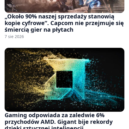
„Około 90% naszej sprzedaży stanowią
kopie cyfrowe”. Capcom nie przejmuje się
śmiercią gier na płytach
7 sie 2026
Gaming odpowiada za zaledwie 6%
przychodów AMD. Gigant bije rekordy
dzięki sztucznej inteligencji