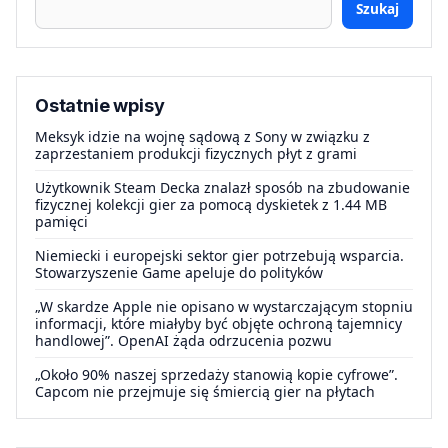
Szukaj
Ostatnie wpisy
Meksyk idzie na wojnę sądową z Sony w związku z
zaprzestaniem produkcji fizycznych płyt z grami
Użytkownik Steam Decka znalazł sposób na zbudowanie
fizycznej kolekcji gier za pomocą dyskietek z 1.44 MB
pamięci
Niemiecki i europejski sektor gier potrzebują wsparcia.
Stowarzyszenie Game apeluje do polityków
„W skardze Apple nie opisano w wystarczającym stopniu
informacji, które miałyby być objęte ochroną tajemnicy
handlowej”. OpenAI żąda odrzucenia pozwu
„Około 90% naszej sprzedaży stanowią kopie cyfrowe”.
Capcom nie przejmuje się śmiercią gier na płytach