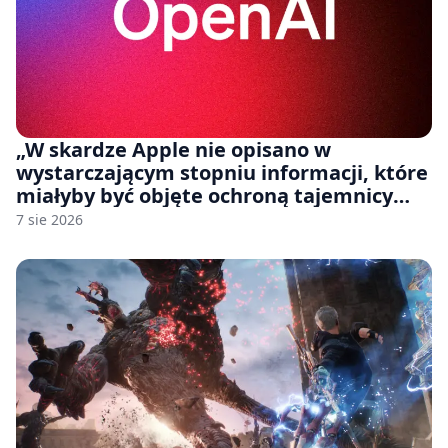
„W skardze Apple nie opisano w
wystarczającym stopniu informacji, które
miałyby być objęte ochroną tajemnicy
handlowej”. OpenAI żąda odrzucenia
7 sie 2026
pozwu