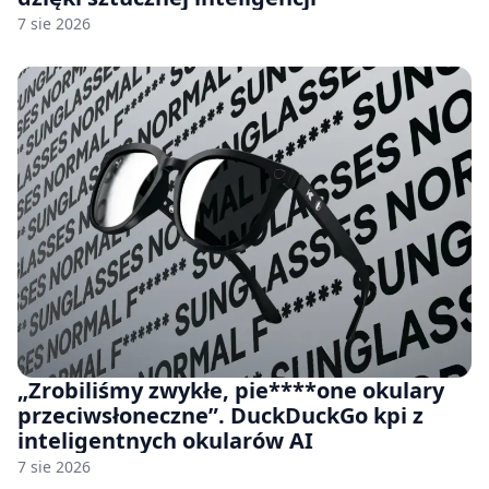
7 sie 2026
„Zrobiliśmy zwykłe, pie****one okulary
przeciwsłoneczne”. DuckDuckGo kpi z
inteligentnych okularów AI
7 sie 2026