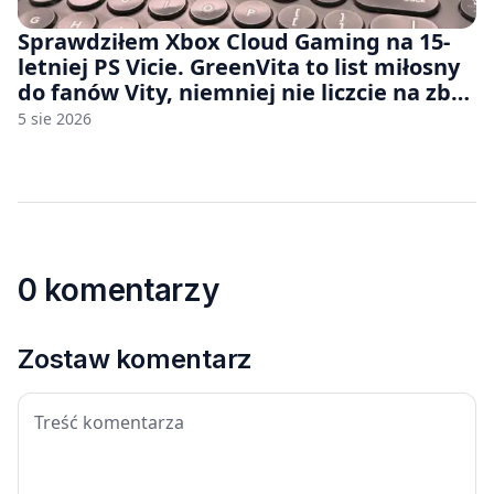
Sprawdziłem Xbox Cloud Gaming na 15-
letniej PS Vicie. GreenVita to list miłosny
do fanów Vity, niemniej nie liczcie na zbyt
wiele [FELIETON]
5 sie 2026
0 komentarzy
Zostaw komentarz