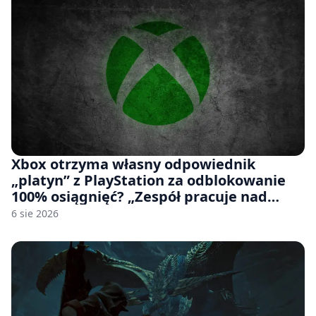
Xbox otrzyma własny odpowiednik
„platyn” z PlayStation za odblokowanie
100% osiągnięć? „Zespół pracuje nad
czymś, co ma się pojawić jeszcze w tym
6 sie 2026
roku”