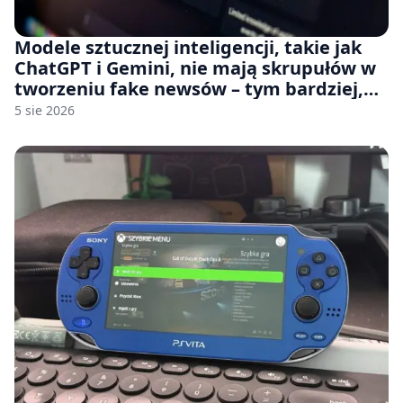
Modele sztucznej inteligencji, takie jak
ChatGPT i Gemini, nie mają skrupułów w
tworzeniu fake newsów – tym bardziej,
jeśli rozmawiasz z nimi po polsku
5 sie 2026