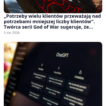
„Potrzeby wielu klientów przeważają nad
potrzebami mniejszej liczby klientów”.
Twórca serii God of War sugeruje, że
rozumie, dlaczego Sony rezygnuje z gier
5 sie 2026
na płytach