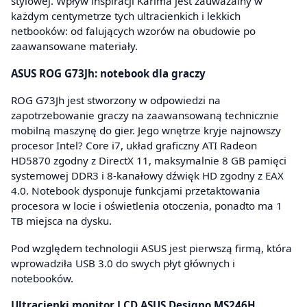
stylowej. Wpływ inspiracji Karima jest zauważalny w
każdym centymetrze tych ultracienkich i lekkich
netbooków: od falujących wzorów na obudowie po
zaawansowane materiały.
ASUS ROG G73Jh: notebook dla graczy
ROG G73Jh jest stworzony w odpowiedzi na
zapotrzebowanie graczy na zaawansowaną technicznie
mobilną maszynę do gier. Jego wnętrze kryje najnowszy
procesor Intel? Core i7, układ graficzny ATI Radeon
HD5870 zgodny z DirectX 11, maksymalnie 8 GB pamięci
systemowej DDR3 i 8-kanałowy dźwięk HD zgodny z EAX
4.0. Notebook dysponuje funkcjami przetaktowania
procesora w locie i oświetlenia otoczenia, ponadto ma 1
TB miejsca na dysku.
Pod względem technologii ASUS jest pierwszą firmą, która
wprowadziła USB 3.0 do swych płyt głównych i
notebooków.
Ultracienki monitor LCD ASUS Designo MS246H