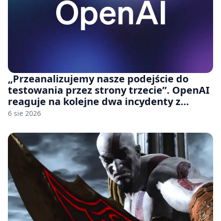
„Przeanalizujemy nasze podejście do
testowania przez strony trzecie”. OpenAI
reaguje na kolejne dwa incydenty z
udziałem autorskich modeli
6 sie 2026