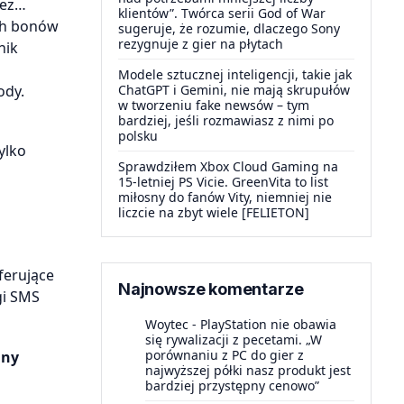
zez…
klientów”. Twórca serii God of War
ych bonów
sugeruje, że rozumie, dlaczego Sony
rezygnuje z gier na płytach
nik
Modele sztucznej inteligencji, takie jak
ody.
ChatGPT i Gemini, nie mają skrupułów
w tworzeniu fake newsów – tym
bardziej, jeśli rozmawiasz z nimi po
polsku
ylko
Sprawdziłem Xbox Cloud Gaming na
15-letniej PS Vicie. GreenVita to list
miłosny do fanów Vity, niemniej nie
liczcie na zbyt wiele [FELIETON]
ferujące
Najnowsze komentarze
gi SMS
Woytec
-
PlayStation nie obawia
się rywalizacji z pecetami. „W
porównaniu z PC do gier z
nny
najwyższej półki nasz produkt jest
bardziej przystępny cenowo”