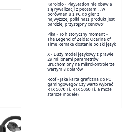
Karololo
-
PlayStation nie obawia
się rywalizacji z pecetami. „W
porównaniu z PC do gier z
najwyższej półki nasz produkt jest
bardziej przystępny cenowo”
Pika
-
To historyczny moment –
The Legend of Zelda: Ocarina of
Time Remake dostanie polski język
X
-
Duży model językowy z prawie
29 milionami parametrów
uruchomiony na mikrokontrolerze
wartym 8 dolarów
Roof
-
Jaka karta graficzna do PC
gamingowego? Czy warto wybrać
RTX 5070 Ti, RTX 5060 Ti, a może
starsze modele?