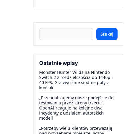
Szukaj
Ostatnie wpisy
Monster Hunter Wilds na Nintendo
Switch 2 z rozdzielczością do 1440p i
40 FPS. Gra wyciśnie siódme poty z
konsoli
„Przeanalizujemy nasze podejście do
testowania przez strony trzecie”.
OpenAI reaguje na kolejne dwa
incydenty z udziałem autorskich
modeli
„Potrzeby wielu klientów przeważają
nad potrzebami mniejszej liczby