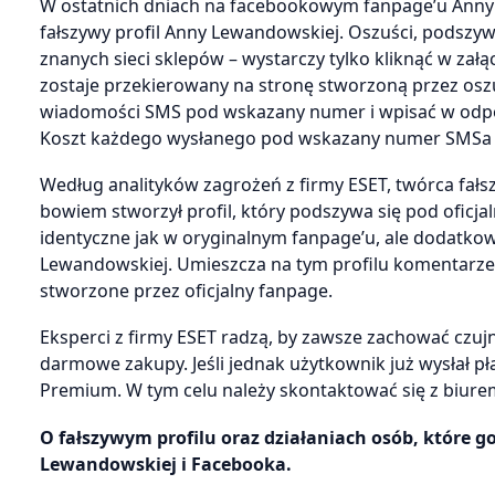
W ostatnich dniach na facebookowym fanpage’u Anny
fałszywy profil Anny Lewandowskiej. Oszuści, podszywa
znanych sieci sklepów – wystarczy tylko kliknąć w zał
zostaje przekierowany na stronę stworzoną przez os
wiadomości SMS pod wskazany numer i wpisać w odpow
Koszt każdego wysłanego pod wskazany numer SMSa t
Według analityków zagrożeń z firmy ESET, twórca fałs
bowiem stworzył profil, który podszywa się pod oficj
identyczne jak w oryginalnym fanpage’u, ale dodatkow
Lewandowskiej. Umieszcza na tym profilu komentarze
stworzone przez oficjalny fanpage.
Eksperci z firmy ESET radzą, by zawsze zachować czujn
darmowe zakupy. Jeśli jednak użytkownik już wysłał 
Premium. W tym celu należy skontaktować się z biure
O fałszywym profilu oraz działaniach osób, które g
Lewandowskiej i Facebooka.