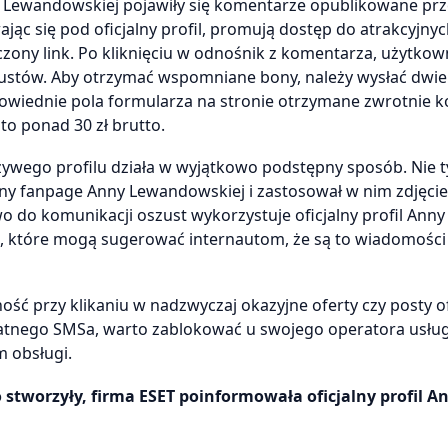
 Lewandowskiej pojawiły się komentarze opublikowane pr
jąc się pod oficjalny profil, promują dostęp do atrakcyjn
ączony link. Po kliknięciu w odnośnik z komentarza, użytkow
zustów. Aby otrzymać wspomniane bony, należy wysłać dwie
iednie pola formularza na stronie otrzymane zwrotnie k
o ponad 30 zł brutto.
zywego profilu działa w wyjątkowo podstępny sposób. Nie t
alny fanpage Anny Lewandowskiej i zastosował w nim zdjęcie
o do komunikacji oszust wykorzystuje oficjalny profil Anny
, które mogą sugerować internautom, że są to wiadomości
ość przy klikaniu w nadzwyczaj okazyjne oferty czy posty o
płatnego SMSa, warto zablokować u swojego operatora usłu
m obsługi.
o stworzyły, firma ESET poinformowała oficjalny profil A