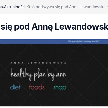
na
›
Aktualności
›
Ktoś podszywa się pod Annę Lewandowską 
 się pod Annę Lewandowsk