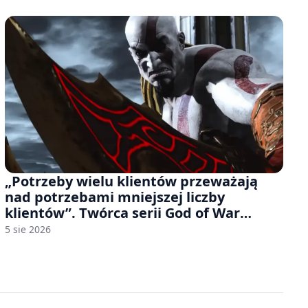
„Potrzeby wielu klientów przeważają
nad potrzebami mniejszej liczby
klientów”. Twórca serii God of War
sugeruje, że rozumie, dlaczego Sony
5 sie 2026
rezygnuje z gier na płytach