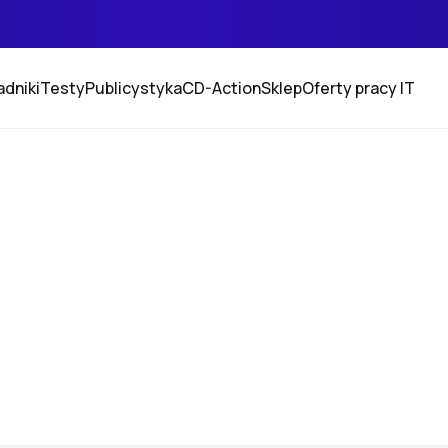
adniki
Testy
Publicystyka
CD-Action
Sklep
Oferty pracy IT