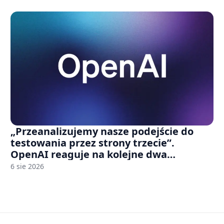
„Przeanalizujemy nasze podejście do
testowania przez strony trzecie”.
OpenAI reaguje na kolejne dwa
incydenty z udziałem autorskich modeli
6 sie 2026