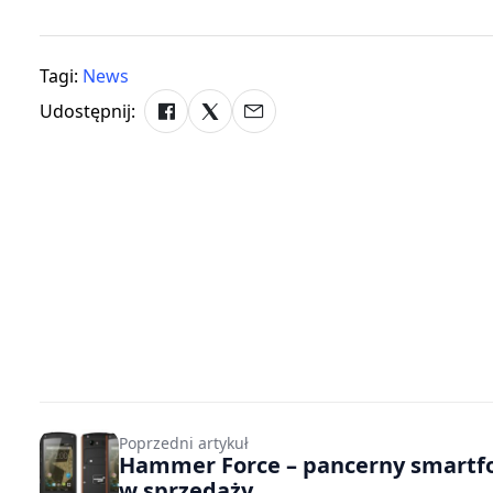
Tagi:
News
Udostępnij:
Poprzedni artykuł
Hammer Force – pancerny smartfo
w sprzedaży