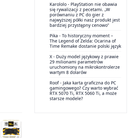
Karololo
-
PlayStation nie obawia
się rywalizacji z pecetami. „W
porównaniu z PC do gier z
najwyższej półki nasz produkt jest
bardziej przystępny cenowo”
Pika
-
To historyczny moment –
The Legend of Zelda: Ocarina of
Time Remake dostanie polski język
X
-
Duży model językowy z prawie
29 milionami parametrów
uruchomiony na mikrokontrolerze
wartym 8 dolarów
Roof
-
Jaka karta graficzna do PC
gamingowego? Czy warto wybrać
RTX 5070 Ti, RTX 5060 Ti, a może
starsze modele?