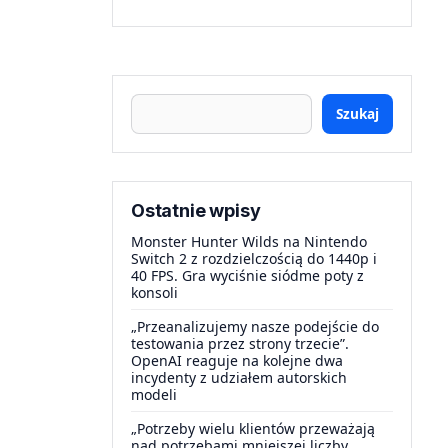
Szukaj
Ostatnie wpisy
Monster Hunter Wilds na Nintendo
Switch 2 z rozdzielczością do 1440p i
40 FPS. Gra wyciśnie siódme poty z
konsoli
„Przeanalizujemy nasze podejście do
testowania przez strony trzecie”.
OpenAI reaguje na kolejne dwa
incydenty z udziałem autorskich
modeli
„Potrzeby wielu klientów przeważają
nad potrzebami mniejszej liczby