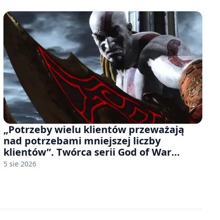
„Potrzeby wielu klientów przeważają
nad potrzebami mniejszej liczby
klientów”. Twórca serii God of War
sugeruje, że rozumie, dlaczego Sony
5 sie 2026
rezygnuje z gier na płytach