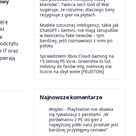
kowy
klientów”. Twórca serii God of War
sugeruje, że rozumie, dlaczego Sony
rezygnuje z gier na płytach
jącą
Modele sztucznej inteligencji, takie jak
az
ChatGPT i Gemini, nie mają skrupułów
w tworzeniu fake newsów – tym
y,
bardziej, jeśli rozmawiasz z nimi po
 odczytu
polsku
 i7 oraz
Sprawdziłem Xbox Cloud Gaming na
pierają
15-letniej PS Vicie. GreenVita to list
miłosny do fanów Vity, niemniej nie
liczcie na zbyt wiele [FELIETON]
Najnowsze komentarze
Woytec
-
PlayStation nie obawia
się rywalizacji z pecetami. „W
porównaniu z PC do gier z
najwyższej półki nasz produkt jest
bardziej przystępny cenowo”