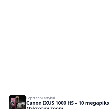
Poprzedni artykuł
Canon IXUS 1000 HS – 10 megapikse
10-krotny zoom