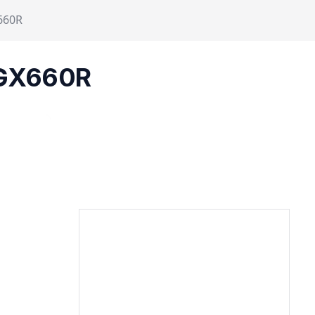
660R
/GX660R