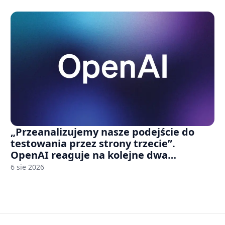
„Przeanalizujemy nasze podejście do
testowania przez strony trzecie”.
OpenAI reaguje na kolejne dwa
incydenty z udziałem autorskich modeli
6 sie 2026