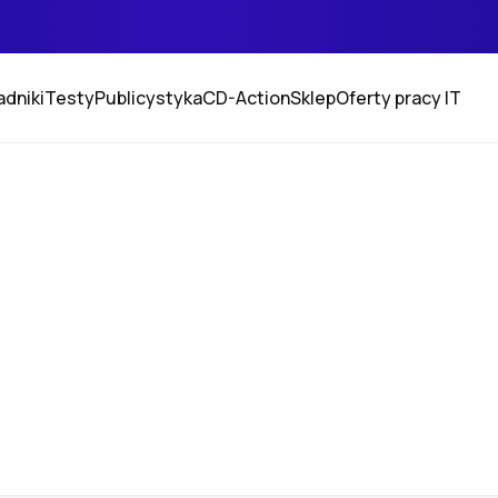
adniki
Testy
Publicystyka
CD-Action
Sklep
Oferty pracy IT