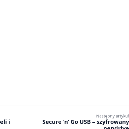
Następny artykuł
li i
Secure 'n’ Go USB – szyfrowany
pendrive