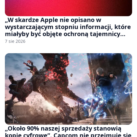
„W skardze Apple nie opisano w
wystarczającym stopniu informacji, które
miałyby być objęte ochroną tajemnicy
handlowej”. OpenAI żąda odrzucenia
7 sie 2026
pozwu
„Około 90% naszej sprzedaży stanowią
kopie cyfrowe”. Capcom nie przejmuje się