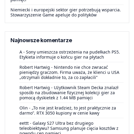
Niemiecki i europejski sektor gier potrzebują wsparcia.
Stowarzyszenie Game apeluje do polityków
Najnowsze komentarze
A
-
Sony umieszcza ostrzeżenia na pudełkach PS5.
Etykieta informuje o końcu gier na płytach
Robert Hartwig
-
Nintendo nie chce zwracać
pieniędzy graczom. Firma uważa, że klienci u USA
„otrzymali dokładnie to, za co zapłacili”
Robert Hartwig
-
Użytkownik Steam Decka znalazł
sposób na zbudowanie fizycznej kolekcji gier za
pomocą dyskietek z 1.44 MB pamięci
Olin
-
„To nie jest kradzież, to jest praktycznie za
darmo”. RTX 3050 kupiony w cenie kawy
eettt
-
Galaxy S27 Ultra bez drugiego
teleobiektywu? Samsung planuje cięcia kosztów z
powodu cen pamięci