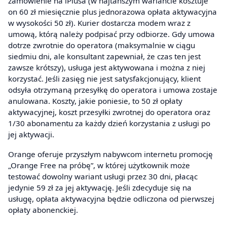
zamówienie na iPlusa (w najtańszym wariancie kosztuje
on 60 zł miesięcznie plus jednorazowa opłata aktywacyjna
w wysokości 50 zł). Kurier dostarcza modem wraz z
umową, którą należy podpisać przy odbiorze. Gdy umowa
dotrze zwrotnie do operatora (maksymalnie w ciągu
siedmiu dni, ale konsultant zapewniał, że czas ten jest
zawsze krótszy), usługa jest aktywowana i można z niej
korzystać. Jeśli zasięg nie jest satysfakcjonujący, klient
odsyła otrzymaną przesyłkę do operatora i umowa zostaje
anulowana. Koszty, jakie poniesie, to 50 zł opłaty
aktywacyjnej, koszt przesyłki zwrotnej do operatora oraz
1/30 abonamentu za każdy dzień korzystania z usługi po
jej aktywacji.
Orange oferuje przyszłym nabywcom internetu promocję
„Orange Free na próbę”, w której użytkownik może
testować dowolny wariant usługi przez 30 dni, płacąc
jedynie 59 zł za jej aktywację. Jeśli zdecyduje się na
usługę, opłata aktywacyjna będzie odliczona od pierwszej
opłaty abonenckiej.