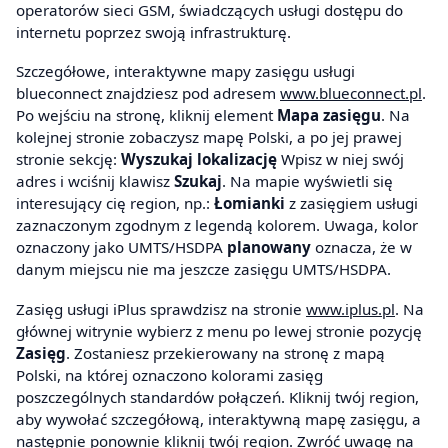
operatorów sieci GSM, świadczących usługi dostępu do
internetu poprzez swoją infrastrukturę.
Szczegółowe, interaktywne mapy zasięgu usługi
blueconnect znajdziesz pod adresem
www.blueconnect.pl
.
Po wejściu na stronę, kliknij element
Mapa zasięgu
. Na
kolejnej stronie zobaczysz mapę Polski, a po jej prawej
stronie sekcję:
Wyszukaj lokalizację
Wpisz w niej swój
adres i wciśnij klawisz
Szukaj
. Na mapie wyświetli się
interesujący cię region, np.:
Łomianki
z zasięgiem usługi
zaznaczonym zgodnym z legendą kolorem. Uwaga, kolor
oznaczony jako UMTS/HSDPA
planowany
oznacza, że w
danym miejscu nie ma jeszcze zasięgu UMTS/HSDPA.
Zasięg usługi iPlus sprawdzisz na stronie
www.iplus.pl
. Na
głównej witrynie wybierz z menu po lewej stronie pozycję
Zasięg
. Zostaniesz przekierowany na stronę z mapą
Polski, na której oznaczono kolorami zasięg
poszczególnych standardów połączeń. Kliknij twój region,
aby wywołać szczegółową, interaktywną mapę zasięgu, a
następnie ponownie kliknij twój region. Zwróć uwagę na