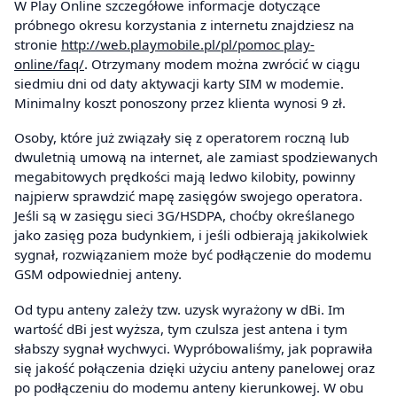
W Play Online szczegółowe informacje dotyczące
próbnego okresu korzystania z internetu znajdziesz na
stronie
http://web.playmobile.pl/pl/pomoc play-
online/faq/
. Otrzymany modem można zwrócić w ciągu
siedmiu dni od daty aktywacji karty SIM w modemie.
Minimalny koszt ponoszony przez klienta wynosi 9 zł.
Osoby, które już związały się z operatorem roczną lub
dwuletnią umową na internet, ale zamiast spodziewanych
megabitowych prędkości mają ledwo kilobity, powinny
najpierw sprawdzić mapę zasięgów swojego operatora.
Jeśli są w zasięgu sieci 3G/HSDPA, choćby określanego
jako zasięg poza budynkiem, i jeśli odbierają jakikolwiek
sygnał, rozwiązaniem może być podłączenie do modemu
GSM odpowiedniej anteny.
Od typu anteny zależy tzw. uzysk wyrażony w dBi. Im
wartość dBi jest wyższa, tym czulsza jest antena i tym
słabszy sygnał wychwyci. Wypróbowaliśmy, jak poprawiła
się jakość połączenia dzięki użyciu anteny panelowej oraz
po podłączeniu do modemu anteny kierunkowej. W obu