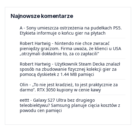
Najnowsze komentarze
A
-
Sony umieszcza ostrzeżenia na pudełkach PS5.
Etykieta informuje o końcu gier na płytach
Robert Hartwig
-
Nintendo nie chce zwracać
pieniędzy graczom. Firma uważa, że klienci u USA
„otrzymali dokładnie to, za co zapłacili”
Robert Hartwig
-
Użytkownik Steam Decka znalazł
sposób na zbudowanie fizycznej kolekcji gier za
pomocą dyskietek z 1.44 MB pamięci
Olin
-
„To nie jest kradzież, to jest praktycznie za
darmo”. RTX 3050 kupiony w cenie kawy
eettt
-
Galaxy S27 Ultra bez drugiego
teleobiektywu? Samsung planuje cięcia kosztów z
powodu cen pamięci