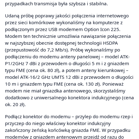
przypadkach transmisja była szybsza i stabilna.
Udaną próbę poprawy jakości połączenia internetowego
przez sieci komórkowe wykonaliśmy na komputerze z
podłączonym przez USB modemem Option Icon 225.
Modem ten technicznie umożliwia nawiązanie połączenia
w najszybszej obecnie dostępnej technologii HSDPA
(przepustowość do 7,2 Mb/s). Próbę wykonaliśmy po
podłączeniu do modemu anteny panelowej – model ATK-
P1/2GHz 7 dBi z przewodem o długości 5 m i z gniazdem
typu FME (cena ok. 80 zł), a potem anteny kierunkowej –
model ATK-16/2 GHz UMTS 12 dBi z przewodem o długości
10 m i gniazdem typu FME (cena ok. 130 zł). Ponieważ
modem nie miał gniazdka antenowego, skorzystaliśmy
dodatkowo z uniwersalnego konektora indukcyjnego (cena
ok. 20 zł).
Podłącz konektor do modemu – przylep do modemu rzep i
przyczep do niego właściwy konektor indukcyjny
zakończony żeńską końcówką gniazda FME. W przypadku
modemów z gniazdem antenowym przejdź od razu do