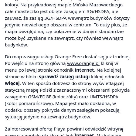
kolory. Na przykładowej mapie Mińska Mazowieckiego
całe miasteczko jest objęte zasięgiem 3G/HSDPA, ale
zauważ, że zasięg 3G/HSDPA wewnątrz budynków dotyczy
jedynie niewielkiego obszaru w centrum. To duży plus, że
mapa uwzględnia, czy połączenie w danym standardzie
może być uzyskane na zewnątrz, czy również wewnątrz
budynków.
Do map zasięgu usługi Orange Free dostać się już trudniej.
Po wejściu na stronę główną
www.orange.pl
kliknij w
menu po lewej stronie odnośnik
internet
. Na kolejnej
stronie w bloku
sprawdź zasięg usługi
kliknij odnośnik
więcej
. W ten sposób dotrzesz do strony wyświetlającej
statyczną mapę Polski z zaznaczonymi obszarami pokrycia
zasięgiem GSM/EDGE (kolor zółty) oraz UMTS/HSDPA
(kolor pomarańczowy). Mapa jest mało dokładna, w
dodatku obszary pokrycia danym zasięgiem pokazują
sytuację jedynie na zewnątrz budynków.
Zainteresowani ofertą Playa powinni odwiedzić witrynę
www.playmobile.pl
i kliknąć link
Internet
. Na kolejnej