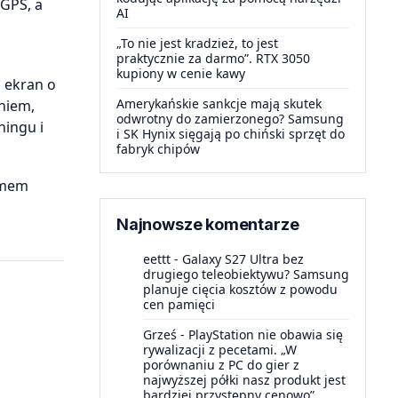
 GPS, a
AI
„To nie jest kradzież, to jest
praktycznie za darmo”. RTX 3050
kupiony w cenie kawy
 ekran o
Amerykańskie sankcje mają skutek
aniem,
odwrotny do zamierzonego? Samsung
ningu i
i SK Hynix sięgają po chiński sprzęt do
fabryk chipów
temem
Najnowsze komentarze
eettt
-
Galaxy S27 Ultra bez
drugiego teleobiektywu? Samsung
planuje cięcia kosztów z powodu
cen pamięci
Grześ
-
PlayStation nie obawia się
rywalizacji z pecetami. „W
porównaniu z PC do gier z
najwyższej półki nasz produkt jest
bardziej przystępny cenowo”