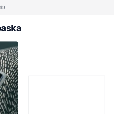
ska
paska