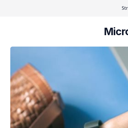
St
Micr