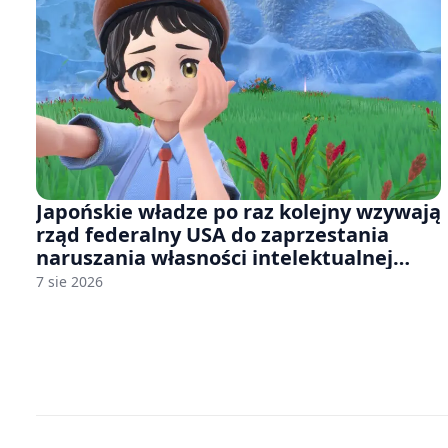
Japońskie władze po raz kolejny wzywają
rząd federalny USA do zaprzestania
naruszania własności intelektualnej
japońskich gier i anime
7 sie 2026