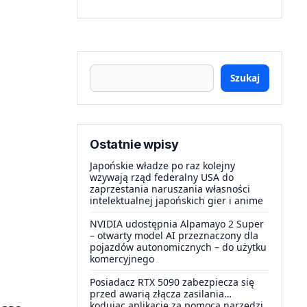
Szukaj
Ostatnie wpisy
Japońskie władze po raz kolejny
wzywają rząd federalny USA do
zaprzestania naruszania własności
intelektualnej japońskich gier i anime
NVIDIA udostępnia Alpamayo 2 Super
– otwarty model AI przeznaczony dla
pojazdów autonomicznych – do użytku
komercyjnego
Posiadacz RTX 5090 zabezpiecza się
przed awarią złącza zasilania…
kodując aplikację za pomocą narzędzi