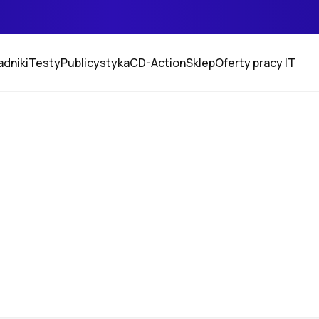
adniki
Testy
Publicystyka
CD-Action
Sklep
Oferty pracy IT