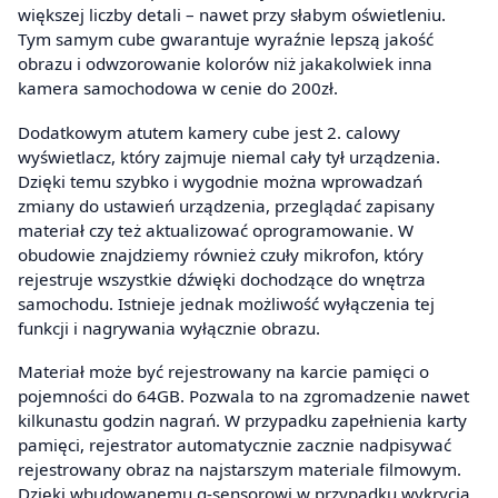
większej liczby detali – nawet przy słabym oświetleniu.
Tym samym cube gwarantuje wyraźnie lepszą jakość
obrazu i odwzorowanie kolorów niż jakakolwiek inna
kamera samochodowa w cenie do 200zł.
Dodatkowym atutem kamery cube jest 2. calowy
wyświetlacz, który zajmuje niemal cały tył urządzenia.
Dzięki temu szybko i wygodnie można wprowadzań
zmiany do ustawień urządzenia, przeglądać zapisany
materiał czy też aktualizować oprogramowanie. W
obudowie znajdziemy również czuły mikrofon, który
rejestruje wszystkie dźwięki dochodzące do wnętrza
samochodu. Istnieje jednak możliwość wyłączenia tej
funkcji i nagrywania wyłącznie obrazu.
Materiał może być rejestrowany na karcie pamięci o
pojemności do 64GB. Pozwala to na zgromadzenie nawet
kilkunastu godzin nagrań. W przypadku zapełnienia karty
pamięci, rejestrator automatycznie zacznie nadpisywać
rejestrowany obraz na najstarszym materiale filmowym.
Dzięki wbudowanemu g-sensorowi w przypadku wykrycia