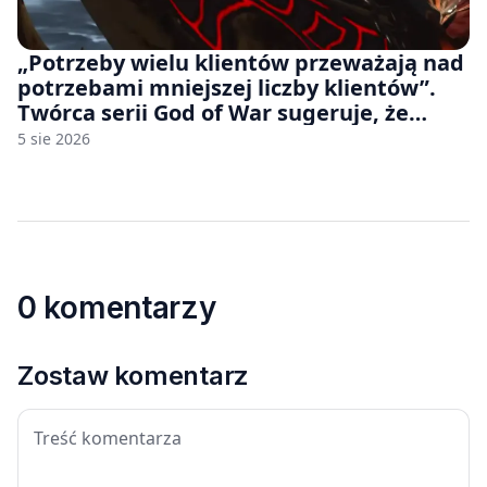
„Potrzeby wielu klientów przeważają nad
potrzebami mniejszej liczby klientów”.
Twórca serii God of War sugeruje, że
rozumie, dlaczego Sony rezygnuje z gier
5 sie 2026
na płytach
0 komentarzy
Zostaw komentarz