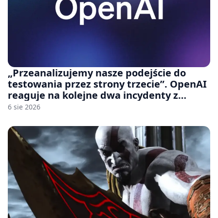
„Przeanalizujemy nasze podejście do
testowania przez strony trzecie”. OpenAI
reaguje na kolejne dwa incydenty z
udziałem autorskich modeli
6 sie 2026