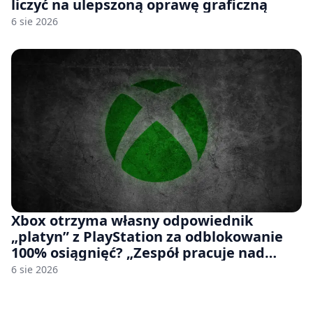
liczyć na ulepszoną oprawę graficzną
6 sie 2026
Xbox otrzyma własny odpowiednik
„platyn” z PlayStation za odblokowanie
100% osiągnięć? „Zespół pracuje nad
czymś, co ma się pojawić jeszcze w tym
6 sie 2026
roku”