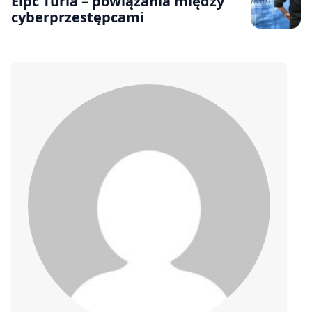
Eipc Turla – powiązania między
cyberprzestępcami