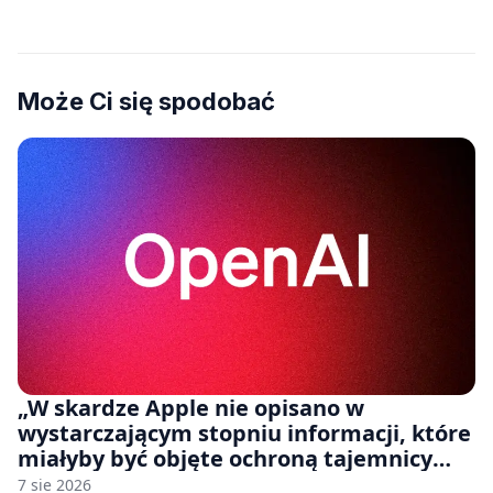
Może Ci się spodobać
„W skardze Apple nie opisano w
wystarczającym stopniu informacji, które
miałyby być objęte ochroną tajemnicy
handlowej”. OpenAI żąda odrzucenia
7 sie 2026