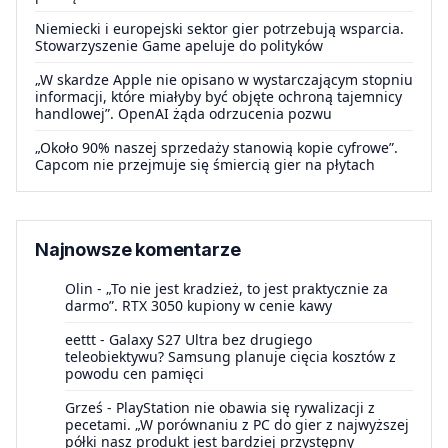
Niemiecki i europejski sektor gier potrzebują wsparcia.
Stowarzyszenie Game apeluje do polityków
„W skardze Apple nie opisano w wystarczającym stopniu
informacji, które miałyby być objęte ochroną tajemnicy
handlowej”. OpenAI żąda odrzucenia pozwu
„Około 90% naszej sprzedaży stanowią kopie cyfrowe”.
Capcom nie przejmuje się śmiercią gier na płytach
Najnowsze komentarze
Olin
-
„To nie jest kradzież, to jest praktycznie za
darmo”. RTX 3050 kupiony w cenie kawy
eettt
-
Galaxy S27 Ultra bez drugiego
teleobiektywu? Samsung planuje cięcia kosztów z
powodu cen pamięci
Grześ
-
PlayStation nie obawia się rywalizacji z
pecetami. „W porównaniu z PC do gier z najwyższej
półki nasz produkt jest bardziej przystępny