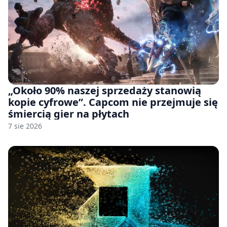
„Około 90% naszej sprzedaży stanowią
kopie cyfrowe”. Capcom nie przejmuje się
śmiercią gier na płytach
7 sie 2026