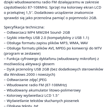
dzięki wbudowanemu radio FM działającemu w zakresie
częstotliwości 87-108MHz. Sprzęt ma kolorowy ekran LCD
o przekątnej 1,5″. Dodatkowo urządzenie znakomicie
sprawdzi się jako przenośna pamięć o pojemności 2GB.
Specyfikacja techniczna:
– Odtwarzacz MP4 MM284 Sound- 2GB
– Szybki interfejs USB 2.0 (kompatybilny z USB 1.1)
– Obsługa formatu zapisu plików MP3, WMA, WAV
– Obsługa formatu plików AVI, MPEG po konwersji do MTV
(program w zestawie)
– Funkcja cyfrowego dyktafonu (wbudowany mikrofon) z
możliwością aktywacji głosem
– Dysk przenośny USB 2GB (bez dodatkowych sterowników
dla Windows 2000 i nowszych)
– Odtwarzanie zdjęć JPEG
– Wbudowane radio FM (87-108MHz)
– Wbudowany akumulator litowo-polimerowy
– Kolorowy wyświetlacz LCD 1.5″
– Wyświetlanie tekstów słuchanych piosenek
– Obsługa tekstu .txt