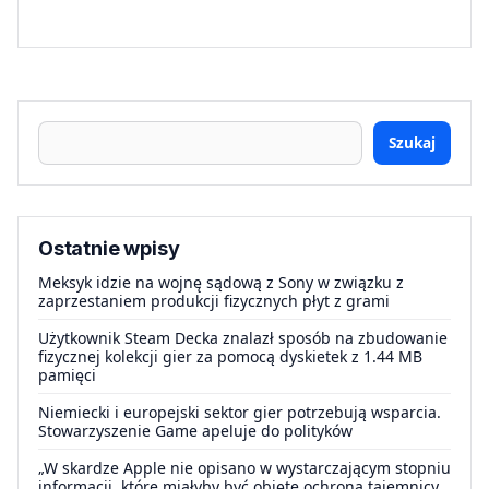
Szukaj
Ostatnie wpisy
Meksyk idzie na wojnę sądową z Sony w związku z
zaprzestaniem produkcji fizycznych płyt z grami
Użytkownik Steam Decka znalazł sposób na zbudowanie
fizycznej kolekcji gier za pomocą dyskietek z 1.44 MB
pamięci
Niemiecki i europejski sektor gier potrzebują wsparcia.
Stowarzyszenie Game apeluje do polityków
„W skardze Apple nie opisano w wystarczającym stopniu
informacji, które miałyby być objęte ochroną tajemnicy