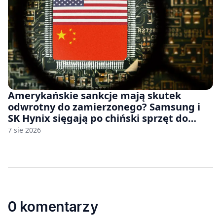
Amerykańskie sankcje mają skutek
odwrotny do zamierzonego? Samsung i
SK Hynix sięgają po chiński sprzęt do
fabryk chipów
7 sie 2026
0 komentarzy