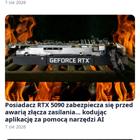
komercyjnego
7 sie 2026
Posiadacz RTX 5090 zabezpiecza się przed
awarią złącza zasilania… kodując
aplikację za pomocą narzędzi AI
7 sie 2026