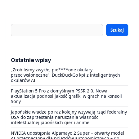
Szukaj
Ostatnie wpisy
„Zrobiliśmy zwykłe, pie****one okulary
przeciwsłoneczne”. DuckDuckGo kpi z inteligentnych
okularów AI
PlayStation 5 Pro z domyślnym PSSR 2.0. Nowa
aktualizacja podnosi jakość grafiki w grach na konsoli
Sony
Japońskie władze po raz kolejny wzywają rząd federalny
USA do zaprzestania naruszania własności
intelektualnej japońskich gier i anime
NVIDIA udostępnia Alpamayo 2 Super – otwarty model
AI przeznaczony dla pojazdów autonomicznych – do