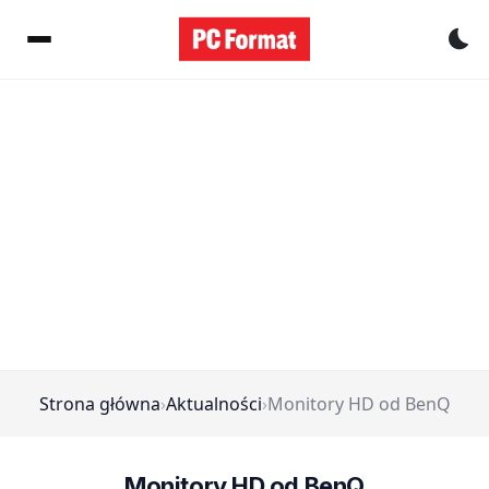
Pr
Strona główna
›
Aktualności
›
Monitory HD od BenQ
Monitory HD od BenQ