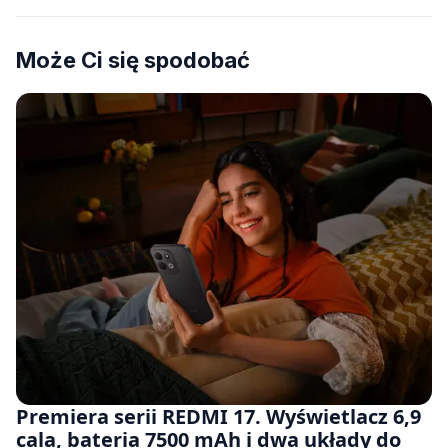
Może Ci się spodobać
Premiera serii REDMI 17. Wyświetlacz 6,9
cala, bateria 7500 mAh i dwa układy do