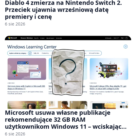
Diablo 4 zmierza na Nintendo Switch 2.
Przeciek ujawnia wrześniową datę
premiery i cenę
6 sie 2026
Microsoft usuwa własne publikacje
rekomendujące 32 GB RAM
użytkownikom Windows 11 – wciskając
nam przy tym komputery z 8 GB RAM po
6 sie 2026