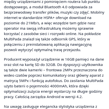
między urządzeniami z pominięciem routera lub punktu
dostępowego, a moduł Bluetooth 4.0 odpowiada za
bezprzewodowy transfer plików, muzyki czy zdjęć. Mobilny
internet w standardzie HSPA+ oferuje download na
poziomie do 21Mb/s, a więc wszędzie tam gdzie nasz
operator ma swoją infrastrukturę możemy sprawnie
korzystać z zasobów sieci i rozrywki online. Na pokładzie
MultiPada znalazł się także odbiornik GPS, który w
połączeniu z preinstalowaną aplikacją nawigacyjną
pozwoli wytyczyć optymalną trasę przejazdu.
Producent wyposażył urządzenie w 16GB pamięci na dane
oraz slot na kartę SD do 32GB. Do dyspozycji użytkownika
są także dwie kamerki – frontowa 2MPx przeznaczona do
wideo czatów poprzez komunikatory oraz główny aparat z
matrycą 5MPx i funkcją autofokus. Do zasilania MultiPada
użyto baterii o pojemności 4000mAh, która dzięki
optymalizacji zużycia energii wystarczy na długie godziny
pracy. Całością zarządza Android w wersji 4.2.
Na uwagę zasługuje elegancka stylistyka urządzenia z