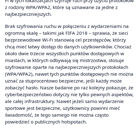
Fi w tych lokalizacjach szyfruje ruch przy użyciu protokołów
z rodziny WPA/WPA2, które są uznawane za jedne z
najbezpieczniejszych.
Brak szyfrowania ruchu w połączeniu z wydarzeniami na
ogromną skalę – takimi jak FIFA 2018 – sprawia, że sieci
bezprzewodowe Wi-Fi stanowią cel przestępców, którzy
chcą mieć łatwy dostęp do danych użytkowników. Chociaż
około dwie trzecie wszystkich punktów dostępowych w
miastach, w których odbywają się mistrzostwa, stosuje
szyfrowanie oparte na najbezpieczniejszych protokołach
(WPA/WPA2), nawet tych punktów dostępowych nie można
uznać za stuprocentowo bezpieczne, jeśli każdy może
zobaczyć hasło. Nasze badanie po raz kolejny pokazuje, że
cyberbezpieczeństwo dotyczy nie tylko pewnych aspektów,
ale całej infrastruktury. Nawet jeżeli samo wydarzenie
sportowe jest bezpieczne, użytkownicy powinni mieć
świadomość, że tego samego nie można często
powiedzieć o publicznych hotspotach.