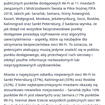
publicznych punktów dostępowych Wi-Fi w 11 miastach
związanych z Mistrzostwami Świata w Piłce Nożnej FIFA
2018, takich jak: Sarańsk, Samara, Niżny Nowogród,
Kazań, Wołgograd, Moskwa, Jekaterynburg, Soczi, Rostów,
Kaliningrad oraz Sankt Petersburg. Z badania wynika, że
jak dotąd nie wszystkie bezprzewodowe punkty
dostępowe posiadają szyfrowanie oraz algorytmy
uwierzytelnienia – aspekty, które są niezbędne dla
utrzymania bezpieczeństwa sieci Wi-Fi. To oznacza, że
potencjalni atakujący muszą jedynie znaleźć się w pobliżu
punktu dostępowego, aby przechwycić ruch sieciowy i
zdobyć poufne informacje nieświadomych lub
nieprzygotowanych użytkowników.
Miasta o najwyższym odsetku niepewnych sieci Wi-Fi to
Sankt Petersburg (37%), Kaliningrad (35%) oraz Rostów
(32%). Z kolei najbezpieczniejszymi miastami okazały się
stosunkowo niewielkie miejscowości – Sarańsk (tylko 10%
punktów Wi-Fi jest otwartych) oraz Samara (17% punktów
Wi-Fi). Niemal dwie trzecie wszystkich publicznych sieci Wi-