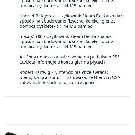
sposób na zbudowanie fizycznej kolekcji gier za
pomocą dyskietek z 1.44 MB pamięci
Konrad Ratajczak
-
Użytkownik Steam Decka znalazł
sposób na zbudowanie fizycznej kolekcji gier za
pomocą dyskietek z 1.44 MB pamięci
maxns1980
-
Użytkownik Steam Decka znalazł
sposób na zbudowanie fizycznej kolekcji gier za
pomocą dyskietek z 1.44 MB pamięci
A
-
Sony umieszcza ostrzeżenia na pudełkach PS5.
Etykieta informuje o końcu gier na płytach
Robert Hartwig
-
Nintendo nie chce zwracać
pieniędzy graczom. Firma uważa, że klienci u USA
„otrzymali dokładnie to, za co zapłacili”