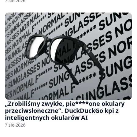
7 sie 2026
„Zrobiliśmy zwykłe, pie****one okulary
przeciwsłoneczne”. DuckDuckGo kpi z
inteligentnych okularów AI
7 sie 2026