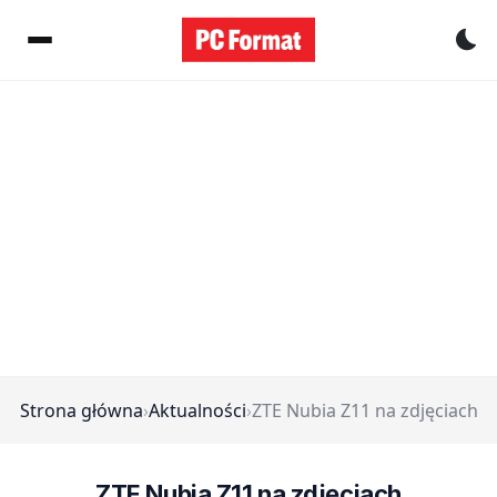
Pr
Strona główna
›
Aktualności
›
ZTE Nubia Z11 na zdjęciach
ZTE Nubia Z11 na zdjęciach