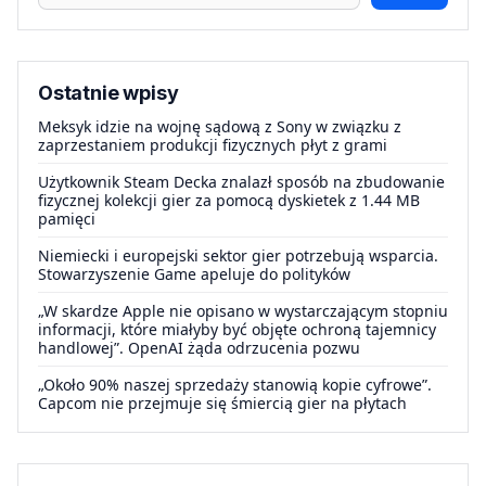
Ostatnie wpisy
Meksyk idzie na wojnę sądową z Sony w związku z
zaprzestaniem produkcji fizycznych płyt z grami
Użytkownik Steam Decka znalazł sposób na zbudowanie
fizycznej kolekcji gier za pomocą dyskietek z 1.44 MB
pamięci
Niemiecki i europejski sektor gier potrzebują wsparcia.
Stowarzyszenie Game apeluje do polityków
„W skardze Apple nie opisano w wystarczającym stopniu
informacji, które miałyby być objęte ochroną tajemnicy
handlowej”. OpenAI żąda odrzucenia pozwu
„Około 90% naszej sprzedaży stanowią kopie cyfrowe”.
Capcom nie przejmuje się śmiercią gier na płytach