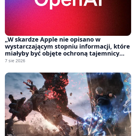
„W skardze Apple nie opisano w
wystarczającym stopniu informacji, które
miałyby być objęte ochroną tajemnicy
handlowej”. OpenAI żąda odrzucenia
7 sie 2026
pozwu