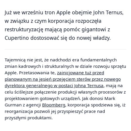
Już we wrześniu tron Apple obejmie John Ternus,
w związku z czym korporacja rozpoczęła
restrukturyzację mającą pomóc gigantowi z
Cupertino dostosować się do nowej władzy.
Tajemnicą nie jest, że nadchodzi era fundamentalnych
zmian kadrowych i strukturalnych w dziale rozwoju sprzętu
Apple. Przetasowania te,
zainicjowane tuż przed
planowanym na jesień przejęciem sterów przez nowego
dyrektora generalnego w postaci Johna Ternusa
, mają na
celu ściślejsze połączenie produkcji własnych procesorów z
projektowaniem gotowych urządzeń. Jak donosi Mark
Gurman z agencji
Bloomberg
, korporacja spodziewa się, iż
reorganizacja pozwoli jej przyspieszyć prace nad
przyszłymi produktami.