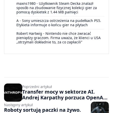
maxns1980
-
Użytkownik Steam Decka znalazł
sposób na zbudowanie fizycznej kolekcji gier za
pomocą dyskietek z 1.44 MB pamięci
A
-
Sony umieszcza ostrzeżenia na pudełkach PS5.
Etykieta informuje o końcu gier na płytach
Robert Hartwig
-
Nintendo nie chce zwracać
pieniędzy graczom. Firma uważa, że klienci u USA
„otrzymali dokładnie to, za co zapłacili”
Poprzedni artykuł
Transfer mocy w sektorze AI.
Andrej Karpathy porzuca OpenAI
na rzecz Anthropic
Następny artykuł
Roboty sortują paczki na żywo.